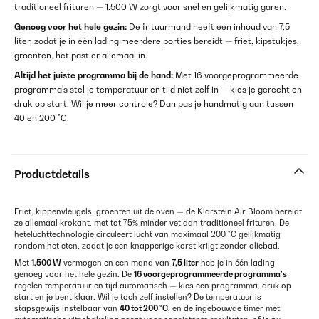
traditioneel frituren — 1.500 W zorgt voor snel en gelijkmatig garen.
Genoeg voor het hele gezin:
De frituurmand heeft een inhoud van 7,5
liter, zodat je in één lading meerdere porties bereidt — friet, kipstukjes,
groenten, het past er allemaal in.
Altijd het juiste programma bij de hand:
Met 16 voorgeprogrammeerde
programma's stel je temperatuur en tijd niet zelf in — kies je gerecht en
druk op start. Wil je meer controle? Dan pas je handmatig aan tussen
40 en 200 °C.
Productdetails
Friet, kippenvleugels, groenten uit de oven — de Klarstein Air Bloom bereidt
ze allemaal krokant, met tot 75% minder vet dan traditioneel frituren. De
heteluchttechnologie circuleert lucht van maximaal 200 °C gelijkmatig
rondom het eten, zodat je een knapperige korst krijgt zonder oliebad.
Met
1.500 W
vermogen en een mand van
7,5 liter
heb je in één lading
genoeg voor het hele gezin. De
16 voorgeprogrammeerde programma's
regelen temperatuur en tijd automatisch — kies een programma, druk op
start en je bent klaar. Wil je toch zelf instellen? De temperatuur is
stapsgewijs instelbaar van
40 tot 200 °C
, en de ingebouwde timer met