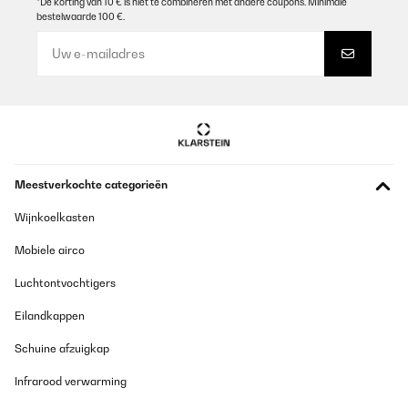
*De korting van 10 € is niet te combineren met andere coupons. Minimale
GECONTROLEERDE BEOORDELING
bestelwaarde 100 €.
07/11/2022
La friggitrice ad aria arriva con un imballaggio adeguato,
un’ottima protezione per evitare danni durante il trasporto.È
davvero capiente, 7L significa che è possibile cucinare per tutta
la famiglia! Il dispositivo è veloce da impostare e molto facile
nell’utilizzo: a prova anche dei più ciompi della
tecnologia!Sicuramente non si tratta di un elettrodomestico
piccolo e bisogna avere un minimo di spazio in cucina: a parte
questo, davvero un ottimo acquisto!Aggiungo anche che, non di
poco conto, la friggitrice è anche molto bella di classe all’occhio!
Meestverkochte categorieën
Utente Amazon
Wijnkoelkasten
Vertaal
Mobiele airco
GECONTROLEERDE BEOORDELING
Luchtontvochtigers
27/10/2022
Eilandkappen
Ein kluger Kauf.Seit ich das ausprobiert habe, brauchen wir keine
Pfannen mehr, verbrauchen weniger Öl und haben weniger
Schuine afzuigkap
Stress! Ideal für die schnelle Zubereitung von Pommes frites,
Burgern, Fischstäbchen und vielem mehr. Das Tolle daran ist,
Infrarood verwarming
dass man es dämpfen kann. Hinter der Fritteuse befindet sich
eine Schale, die man mit Wasser füllen kann. Sehr geräumig, ich