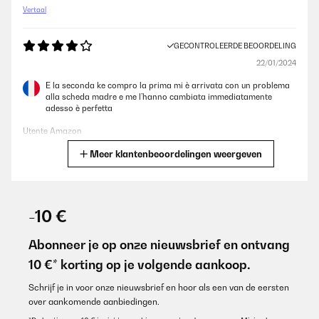
Vertaal
GECONTROLEERDE BEOORDELING
22/01/2024
E la seconda ke compro la prima mi è arrivata con un problema
alla scheda madre e me l’hanno cambiata immediatamente
adesso è perfetta
Utente Amazon
Meer klantenbeoordelingen weergeven
Vertaal
GECONTROLEERDE BEOORDELING
14/04/2023
-10 €
Die Heißluftfritteuse hat ein großes Fassungsvermögen und
mehrere Funktionen. Super Gerät
Abonneer je op onze nieuwsbrief en ontvang
10 €* korting op je volgende aankoop.
Amazon-Benutzer
Vertaal
Schrijf je in voor onze nieuwsbrief en hoor als een van de eersten
over aankomende aanbiedingen.