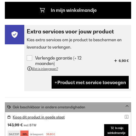
In mijn winkelmandje
Extra services voor jouw product
Kies extra services om je product te beschermen en
levensduur te verlengen.
Verlengde garantie (+ 12
6,90 €
maanden)
Wat is inbegrepen?
Product met service toevoegen
Ook beschikbaar in andere omstandigheden
Koop dit product in goede staat
143,99 €
incl. BTW
In mijn
winkelmandje
SALE20P
-20%
Je bespaart:
28,80 €