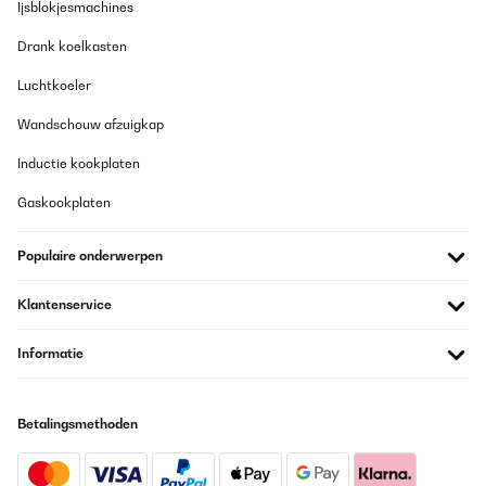
kann ohne Probleme für 4 Personen kochen. Mit der
Ijsblokjesmachines
Schüttelfunktion sind Sie sicher, dass die Speisen von allen Seiten
gegart werden. Sogar getoastetes Brot am Morgen ist in
Drank koelkasten
wenigen Minuten fertig! Die Fritteuse ist sehr intuitiv, die Tasten
sind zum Anfassen, nichts Kompliziertes, im Inneren befindet
Luchtkoeler
sich auch der Grill, ideal zum Kochen von Fleisch! Wir benutzen
es jeden Tag! Zufrieden!!
Wandschouw afzuigkap
Amazon-Benutzer
Inductie kookplaten
Vertaal
Gaskookplaten
GECONTROLEERDE BEOORDELING
Populaire onderwerpen
27/10/2022
Ich habe mir den Airfryer von Klarstein geholt, nachdem mein
Klantenservice
vorheriger nach langer Nutzung kaputt gegangen ist.Er passt
sehr gut in die Küche und gefällt mir optisch sehr gut. Die
Bedienung ist dank den Voreinstellungen für alle Gerichte
Informatie
selbsterklärend. Insgesamt ein Produkt, das einem das Kochen
deutlich vereinfacht und Freude bereitet ohne Faxen zu machen.
Alle Funktionen tun genau das was sie sollen und die
Kochergebnisse waren bisher immer top. Bei intensivem
Betalingsmethoden
Dämpfen muss man den Wassertank häufig wechseln, was
jedoch auch kinderleicht geht. Klare Empfehlung.
Amazon-Benutzer