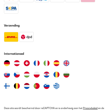
Vertaal
GECONTROLEERDE BEOORDELING
Verzending
07/10/2022
Estoy enamorada de esta freidora. He usado varias y me
encanta. Me gusta mucho el diseño que tiene. Es super bonita y
bastante grande, si necesitas hacer grandes cantidades va
super bien. El plástico es de buena calidad, no es el típico que se
puede resquebrajar con el tiempo. Tiene un deposito de agua
para poder hacer cositas al vapor, te ahorra tener que
Internationaal
comprarte una maquina especifica o tener que hacerlo con una
olla. Te permite precalentar, calentar... Hasta hacer palomitas. He
probado hasta asar pollo y funciona perfectamente. La verdad
es que la estoy usando para hacer muchísimas cosas, no solo
congelados como nuggets o patatas, también carne y pescado.
Me estoy ahorrando hacer muchas cosas a la plancha o fritas
en litros de aceite. También es muy fácil de limpiar y tiene una
bandejita para recoger las gotas que puedan caer al cocinar
para que no se queden al fondo de la bandeja.
Usuario/a de amazon
Vertaal
Deze site wordt beschermd door reCAPTCHA en is onderhevig aan het
Privacybeleid
en de