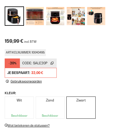
159,99 €
incl. BTW
ARTIKELNUMMER: 10040495
-20%
CODE:
SALE20P
JE BESPAART:
32,00 €
Gebruiksvoorwaarden
KLEUR:
Wit
Zand
Zwart
Beschikbaar
Beschikbaar
Wat betekenen de statussen?