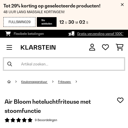
Tot 29% korting op geselecteerde producten!
48 UUR LANG MASSALE KORTINGEN!
Nu
12
30
02
FULLSWING29
U
M
S
winkelen
Flexibele betalingen
Gratis verzending vanaf 100€*
Keukenapparatuur
Friteuses
Air Bloom heteluchtfriteuse met
stoomfunctie
9 Beoordelingen