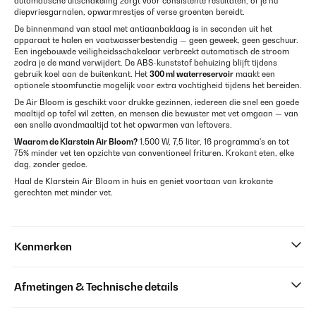
automatische uitschakeling zorgt voor consistente resultaten, of je nu
diepvriesgarnalen, opwarmrestjes of verse groenten bereidt.
De binnenmand van staal met antiaanbaklaag is in seconden uit het
apparaat te halen en vaatwasserbestendig — geen geweek, geen geschuur.
Een ingebouwde veiligheidsschakelaar verbreekt automatisch de stroom
zodra je de mand verwijdert. De ABS-kunststof behuizing blijft tijdens
gebruik koel aan de buitenkant. Het
300 ml waterreservoir
maakt een
optionele stoomfunctie mogelijk voor extra vochtigheid tijdens het bereiden.
De Air Bloom is geschikt voor drukke gezinnen, iedereen die snel een goede
maaltijd op tafel wil zetten, en mensen die bewuster met vet omgaan — van
een snelle avondmaaltijd tot het opwarmen van leftovers.
Waarom de Klarstein Air Bloom?
1.500 W, 7,5 liter, 16 programma's en tot
75% minder vet ten opzichte van conventioneel frituren. Krokant eten, elke
dag, zonder gedoe.
Haal de Klarstein Air Bloom in huis en geniet voortaan van krokante
gerechten met minder vet.
Kenmerken
Afmetingen & Technische details