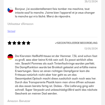
25/12/2024
Bonjour, j’ai accidentellement fais tomber ma machine, tout
intacte sauf la manche. J’aime bien l’appareil et je veux changer
la manche qui m’a lâché. Merci de répondre.
Utilisateur d'Amazon
Vertaal
GECONTROLEERDE BEOORDELING
13/05/2024
Die Klarstein Heißluftfriteuse ist der Hammer. 7,5L sind schon fast
zu groß, was aber keine Kritik sein soll. Es passt wirklich alles
rein. Sowohl Pommes als auch Tintenfischringe wurden perfekt.
Die Dampffunktion wurde bei Brokkoli getestet und erfüllte meine
Erwartungen. Ganz an einen richtigen Dampfgarer kam die
Fritteuse natürlich nicht aber hier geht es um das
Gesamtpaket.Optisch macht diese zusätzlich auch noch was her.
Durch das Transparente Plastik kann man ohne öffnen schauen
ob das essen bereits fertig ist. Dickes + !Die Lieferung ging sehr
schnell. Super Verpackt und unbeschädigt.Wird wohl das nächste
Geschenk an meinen Dad werden.
Amazon-Benutzer