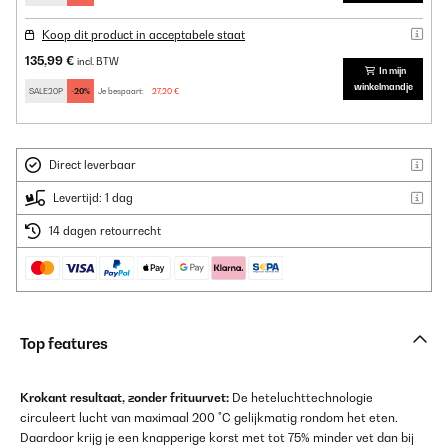
Koop dit product in acceptabele staat
135,99 €
incl. BTW
In mijn
winkelmandje
SALE20P
-20%
Je bespaart:
27,20 €
Direct leverbaar
Levertijd: 1 dag
14 dagen retourrecht
Top features
Krokant resultaat, zonder frituurvet:
De heteluchttechnologie
circuleert lucht van maximaal 200 °C gelijkmatig rondom het eten.
Daardoor krijg je een knapperige korst met tot 75% minder vet dan bij