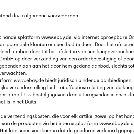
luitend deze algemene voorwaarden.
 het handelsplatform www.ebay.de, via internet oproepbare 
n potentiële klanten om een bod te doen. Door het afsluite
indend aanbod door tot het afsluiten van een koopovereenko
GmbH op door verzending van een orderbevestiging of door
gebonden aan aan het door hem gedane aanbod, slechts tot h
 verwachten.
tform www.ebay.de biedt juridisch bindende aanbiedingen, d
ke veronderstelling leidt tot effectieve sluiting van de ko
er e-mail. Uw bestelgegevens kan u terugvinden in onze kl
 is in het Duits
als de verzendingskosten, die voor elk artikel zowel op het 
 van de producten via het internetplattform www.ebay.de uit
. Het kan soms voorkomen dat de goederen verkeerd geprijs