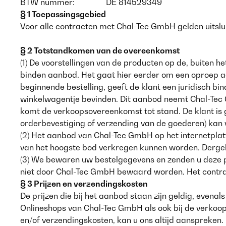
BTW nummer:
DE 814529349
§ 1 Toepassingsgebied
Voor alle contracten met Chal-Tec GmbH gelden uits
§ 2 Totstandkomen van de overeenkomst
(1) De voorstellingen van de producten op de, buiten
binden aanbod. Het gaat hier eerder om een oproep aa
beginnende bestelling, geeft de klant een juridisch b
winkelwagentje bevinden. Dit aanbod neemt Chal-Tec 
komt de verkoopsovereenkomst tot stand. De klant is 
orderbevestiging of verzending van de goederen) kan
(2) Het aanbod van Chal-Tec GmbH op het internetplat
van het hoogste bod verkregen kunnen worden. Dergelij
(3) We bewaren uw bestelgegevens en zenden u deze p
niet door Chal-Tec GmbH bewaard worden. Het contract
§ 3 Prijzen en verzendingskosten
De prijzen die bij het aanbod staan zijn geldig, even
Onlineshops van Chal-Tec GmbH als ook bij de verkoop
en/of verzendingskosten, kan u ons altijd aanspreken