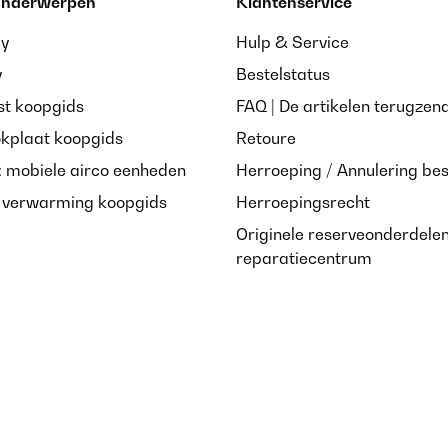
 onderwerpen
Klantenservice
ay
Hulp & Service
y
Bestelstatus
st koopgids
FAQ | De artikelen terugzen
okplaat koopgids
Retoure
: mobiele airco eenheden
Herroeping / Annulering bes
e verwarming koopgids
Herroepingsrecht
Originele reserveonderdele
reparatiecentrum