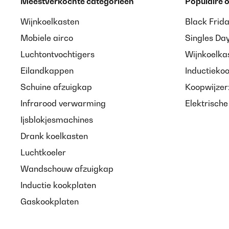
Meestverkochte categorieën
Populaire
Wijnkoelkasten
Black Frid
Mobiele airco
Singles Da
Luchtontvochtigers
Wijnkoelka
Eilandkappen
Inductieko
Schuine afzuigkap
Koopwijzer
Infrarood verwarming
Elektrisch
Ijsblokjesmachines
Drank koelkasten
Luchtkoeler
Wandschouw afzuigkap
Inductie kookplaten
Gaskookplaten