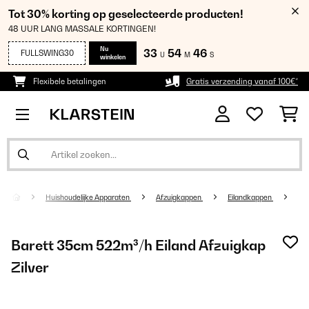
Tot 30% korting op geselecteerde producten!
48 UUR LANG MASSALE KORTINGEN!
Nu
33
54
46
FULLSWING30
U
M
S
winkelen
Flexibele betalingen
Gratis verzending vanaf 100€*
Huishoudelijke Apparaten
Afzuigkappen
Eilandkappen
Barett 35cm 522m³/h Eiland Afzuigkap
Zilver