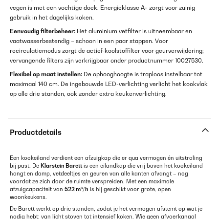
vegen is met een vochtige doek. Energieklasse A+ zorgt voor zuinig
gebruik in het dagelijks koken.
Eenvoudig filterbeheer:
Het aluminium vetfilter is uitneembaar en
vaatwasserbestendig – schoon in een paar stappen. Voor
recirculatiemodus zorgt de actief-koolstoffilter voor geurverwijdering;
vervangende filters zijn verkrijgbaar onder productnummer 10027530.
Flexibel op maat instellen:
De ophooghoogte is traploos instelbaar tot
maximaal 140 cm. De ingebouwde LED-verlichting verlicht het kookvlak
op alle drie standen, ook zonder extra keukenverlichting.
Productdetails
Een kookeiland verdient een afzuigkap die er qua vermogen én uitstraling
bij past. De
Klarstein Barett
is een eilandkap die vrij boven het kookeiland
hangt en damp, vetdeeltjes en geuren van alle kanten afvangt – nog
voordat ze zich door de ruimte verspreiden. Met een maximale
afzuigcapaciteit van
522 m³/h
is hij geschikt voor grote, open
woonkeukens.
De Barett werkt op drie standen, zodat je het vermogen afstemt op wat je
nodig hebt: van licht stoven tot intensief koken. Wie geen afvoerkanaal