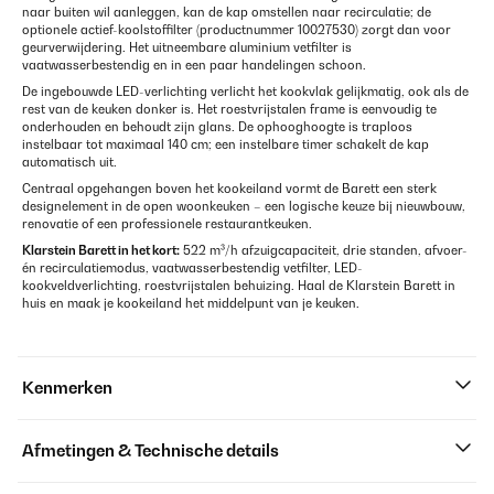
naar buiten wil aanleggen, kan de kap omstellen naar recirculatie; de
optionele actief-koolstoffilter (productnummer 10027530) zorgt dan voor
geurverwijdering. Het uitneembare aluminium vetfilter is
vaatwasserbestendig en in een paar handelingen schoon.
De ingebouwde LED-verlichting verlicht het kookvlak gelijkmatig, ook als de
rest van de keuken donker is. Het roestvrijstalen frame is eenvoudig te
onderhouden en behoudt zijn glans. De ophooghoogte is traploos
instelbaar tot maximaal 140 cm; een instelbare timer schakelt de kap
automatisch uit.
Centraal opgehangen boven het kookeiland vormt de Barett een sterk
designelement in de open woonkeuken – een logische keuze bij nieuwbouw,
renovatie of een professionele restaurantkeuken.
Klarstein Barett in het kort:
522 m³/h afzuigcapaciteit, drie standen, afvoer-
én recirculatiemodus, vaatwasserbestendig vetfilter, LED-
kookveldverlichting, roestvrijstalen behuizing. Haal de Klarstein Barett in
huis en maak je kookeiland het middelpunt van je keuken.
Kenmerken
Afmetingen & Technische details