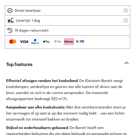
Direct leverbaar
Levertijd: 1 dag
14 dagen retourrecht
Top features
Effectief afzuigen rondom het kookeiland:
De Klarstein Barett vangt
kookdampen, vetdeeltjes en geuren van alle kanten af, direct aan de
bron, voordat ze zich in de ruimte verspreiden. De maximale
afzuigcapaciteit bedraagt 522 m³/h.
Aanpasbaar aan elke kooksituatie:
Met drie ventilatorstanden stem je
het vermogen af op wat je op dat moment nodig hebt – van een lichte
stoomwolk tot intensief bakken en braden.
Stijlvol en onderhoudsarm gebouwd:
De Barett heeft een
roestvrijstalen behuizing die zijn glans behoudt en eenvoudig schoon te