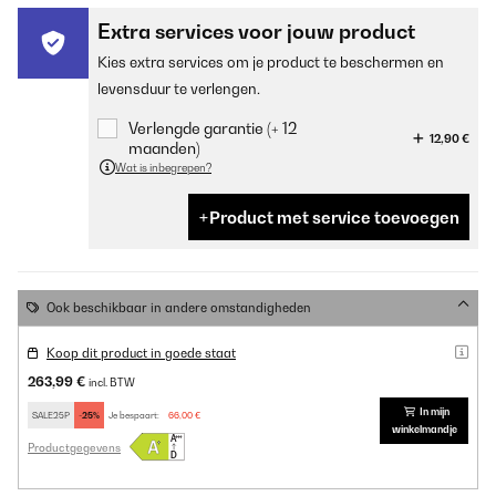
Extra services voor jouw product
Kies extra services om je product te beschermen en
levensduur te verlengen.
Verlengde garantie (+ 12
12,90 €
maanden)
Wat is inbegrepen?
Product met service toevoegen
Ook beschikbaar in andere omstandigheden
Koop dit product in goede staat
263,99 €
incl. BTW
In mijn
SALE25P
-25%
Je bespaart:
66,00 €
winkelmandje
Productgegevens