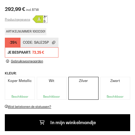
292,99 €
incl. BTW
Productgegevens
ARTIKELNUMMER: 10032301
-25%
CODE:
SALE25P
JE BESPAART:
73,25 €
Gebruiksvoorwaarden
KLEUR:
Koper Metallic
Wit
Zilver
Zwart
Beschikbaar
Beschikbaar
Beschikbaar
Wat betekenen de statussen?
In mijn winkelmandje