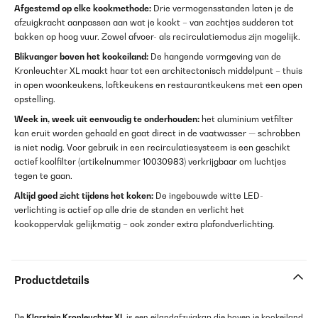
Afgestemd op elke kookmethode:
Drie vermogensstanden laten je de
afzuigkracht aanpassen aan wat je kookt – van zachtjes sudderen tot
bakken op hoog vuur. Zowel afvoer- als recirculatiemodus zijn mogelijk.
Blikvanger boven het kookeiland:
De hangende vormgeving van de
Kronleuchter XL maakt haar tot een architectonisch middelpunt – thuis
in open woonkeukens, loftkeukens en restaurantkeukens met een open
opstelling.
Week in, week uit eenvoudig te onderhouden:
het aluminium vetfilter
kan eruit worden gehaald en gaat direct in de vaatwasser — schrobben
is niet nodig. Voor gebruik in een recirculatiesysteem is een geschikt
actief koolfilter (artikelnummer 10030983) verkrijgbaar om luchtjes
tegen te gaan.
Altijd goed zicht tijdens het koken:
De ingebouwde witte LED-
verlichting is actief op alle drie de standen en verlicht het
kookoppervlak gelijkmatig – ook zonder extra plafondverlichting.
Productdetails
De
Klarstein Kronleuchter XL
is een eilandafzuigkap die boven je kookeiland