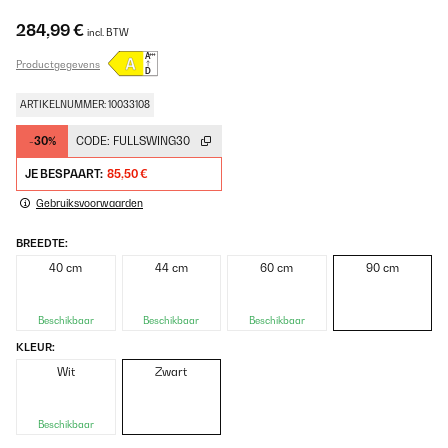
284,99 €
incl. BTW
Productgegevens
ARTIKELNUMMER: 10033108
-30%
CODE:
FULLSWING30
JE BESPAART:
85,50 €
Gebruiksvoorwaarden
BREEDTE:
40 cm
44 cm
60 cm
90 cm
Beschikbaar
Beschikbaar
Beschikbaar
KLEUR:
Wit
Zwart
Beschikbaar