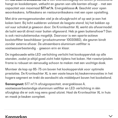
hangt en kookdampen, vetlucht en geuren van alle kanten afzuigt – met een
capaciteit van maximaal
577 m³/h
. Energieklasse
A
. Geschikt voor open
woonkeukens, loftkeukens en restaurantkeukens met een open opstelling.
Met drie vermogensstanden stel je de afzuigkracht af op wat je aan het
koken bent. Bij licht sudderen volstaat de laagste stand; bij het bakken op
vol vuur schakel je gewoon door. De Kronleuchter XL werkt als afvoermodel:
de lucht wordt direct naar buiten afgevoerd. Heb je geen buitenafvoer? Dan
is ook recirculatiemodus mogelijk. Daarvoor is een aparte actieve
koolstoffilter beschikbaar (productnummer 10030983), die geuren bindt
zonder externe afvoer. De uitneembare aluminium vetfilter is
vaatwasserbestendig – gewoon erin en klaar.
De ingebouwde witte LED-verlichting verlicht het kookoppervlak op alle
standen, zodat je altijd goed zicht hebt tijdens het koken. Het roestvrijstalen
frame is robuust en eenvoudig schoon te maken met een vochtige doek.
Monteer de kap op 65–75 cm boven het kookoppervlak voor optimale
prestaties. De Kronleuchter XL is een vaste keuze bij keukenrenovaties in het
hogere segment en trekt de aandacht als middelpunt boven het kookeiland.
Samengevat:
577 m³/h afzuigcapaciteit, energieklasse A,
vaatwasserbestendige aluminium vetfilter en LED-verlichting in één
afzuigkap die er ook nog eens goed uitziet. Haal de Kronleuchter XL in huis
en maak je keuken compleet.
Kenmerken