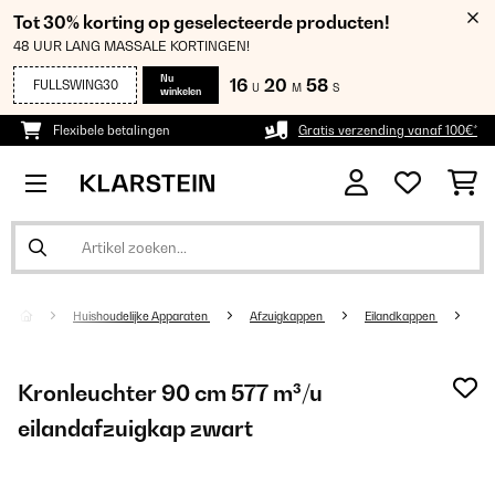
Tot 30% korting op geselecteerde producten!
48 UUR LANG MASSALE KORTINGEN!
Nu
16
20
57
FULLSWING30
U
M
S
winkelen
Flexibele betalingen
Gratis verzending vanaf 100€*
Huishoudelijke Apparaten
Afzuigkappen
Eilandkappen
Kronleuchter 90 cm 577 m³/u
eilandafzuigkap zwart