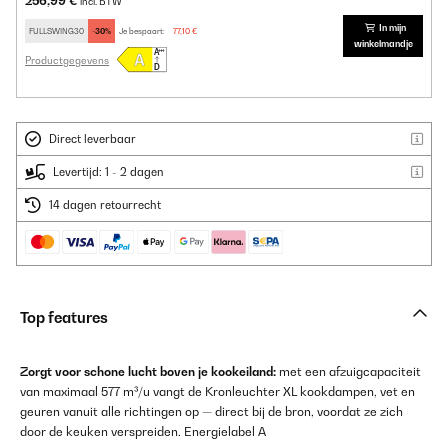
256,99 €
incl. BTW
In mijn
FULLSWING30
-30%
Je bespaart:
77,10 €
winkelmandje
Productgegevens
Direct leverbaar
Levertijd: 1 - 2 dagen
14 dagen retourrecht
Top features
Zorgt voor schone lucht boven je kookeiland:
met een afzuigcapaciteit
van maximaal 577 m³/u vangt de Kronleuchter XL kookdampen, vet en
geuren vanuit alle richtingen op — direct bij de bron, voordat ze zich
door de keuken verspreiden. Energielabel A