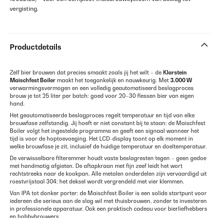
vergisting.
Productdetails
Zelf bier brouwen dat precies smaakt zoals jij het wilt – de
Klarstein
Maischfest Boiler
maakt het toegankelijk en nauwkeurig. Met
3.000 W
verwarmingsvermogen en een volledig geautomatiseerd beslagproces
brouw je tot 25 liter per batch: goed voor 20–30 flessen bier van eigen
hand.
Het geautomatiseerde beslagproces regelt temperatuur en tijd van elke
brouwfase zelfstandig. Jij hoeft er niet constant bij te staan: de Maischfest
Boiler volgt het ingestelde programma en geeft een signaal wanneer het
tijd is voor de hoptoevoeging. Het LCD-display toont op elk moment in
welke brouwfase je zit, inclusief de huidige temperatuur en doeltemperatuur.
De verwisselbare filteremmer houdt vaste beslagresten tegen – geen gedoe
met handmatig afgieten. De aftapkraan met fijn zeef leidt het wort
rechtstreeks naar de kookpan. Alle metalen onderdelen zijn vervaardigd uit
roestvrijstaal 304; het deksel wordt vergrendeld met vier klemmen.
Van IPA tot donker porter: de Maischfest Boiler is een solide startpunt voor
iedereen die serieus aan de slag wil met thuisbrouwen, zonder te investeren
in professionele apparatuur. Ook een praktisch cadeau voor bierliefhebbers
en hobbybrouwers.