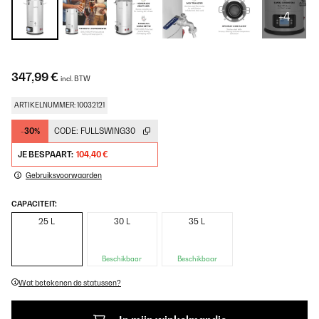
+4
347,99 €
incl. BTW
ARTIKELNUMMER: 10032121
-30%
CODE:
FULLSWING30
JE BESPAART:
104,40 €
Gebruiksvoorwaarden
CAPACITEIT:
25 L
30 L
35 L
Beschikbaar
Beschikbaar
Wat betekenen de statussen?