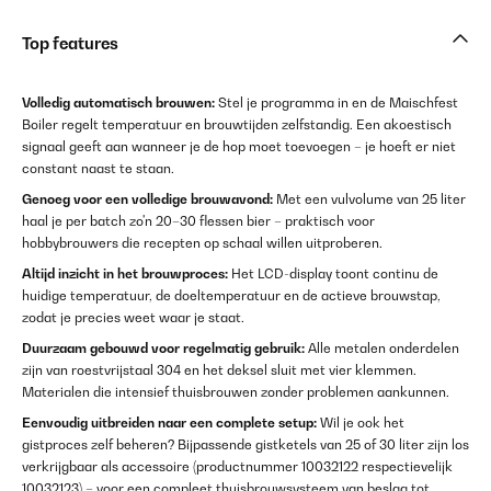
Top features
Volledig automatisch brouwen:
Stel je programma in en de Maischfest
Boiler regelt temperatuur en brouwtijden zelfstandig. Een akoestisch
signaal geeft aan wanneer je de hop moet toevoegen – je hoeft er niet
constant naast te staan.
Genoeg voor een volledige brouwavond:
Met een vulvolume van 25 liter
haal je per batch zo'n 20–30 flessen bier – praktisch voor
hobbybrouwers die recepten op schaal willen uitproberen.
Altijd inzicht in het brouwproces:
Het LCD-display toont continu de
huidige temperatuur, de doeltemperatuur en de actieve brouwstap,
zodat je precies weet waar je staat.
Duurzaam gebouwd voor regelmatig gebruik:
Alle metalen onderdelen
zijn van roestvrijstaal 304 en het deksel sluit met vier klemmen.
Materialen die intensief thuisbrouwen zonder problemen aankunnen.
Eenvoudig uitbreiden naar een complete setup:
Wil je ook het
gistproces zelf beheren? Bijpassende gistketels van 25 of 30 liter zijn los
verkrijgbaar als accessoire (productnummer 10032122 respectievelijk
10032123) – voor een compleet thuisbrouwsysteem van beslag tot