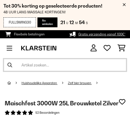
Tot 30% korting op geselecteerde producten!
48 UUR LANG MASSALE KORTINGEN!
Nu
21
12
54
FULLSWING30
U
M
S
winkelen
Flexibele betalingen
Gratis verzending vanaf 100€*
Huishoudelijke Apparaten
Zelf bier brouven
Maischfest 3000W 25L Brouwketel Zilver
52 Beoordelingen