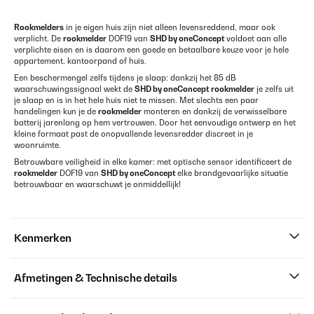
Rookmelders
in je eigen huis zijn niet alleen levensreddend, maar ook
verplicht. De
rookmelder
DOF19 van
SHD by oneConcept
voldoet aan alle
verplichte eisen en is daarom een goede en betaalbare keuze voor je hele
appartement, kantoorpand of huis.
Een beschermengel zelfs tijdens je slaap: dankzij het 85 dB
waarschuwingssignaal wekt de
SHD by oneConcept
rookmelder
je zelfs uit
je slaap en is in het hele huis niet te missen. Met slechts een paar
handelingen kun je de
rookmelder
monteren en dankzij de verwisselbare
batterij jarenlang op hem vertrouwen. Door het eenvoudige ontwerp en het
kleine formaat past de onopvallende levensredder discreet in je
woonruimte.
Betrouwbare veiligheid in elke kamer: met optische sensor identificeert de
rookmelder
DOF19 van
SHD by oneConcept
elke brandgevaarlijke situatie
betrouwbaar en waarschuwt je onmiddellijk!
Kenmerken
Afmetingen & Technische details