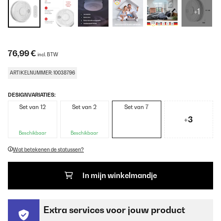
+1
76,99 €
incl. BTW
ARTIKELNUMMER: 10038796
DESIGNVARIATIES:
Set van 12
Set van 2
Set van 7
+3
Beschikbaar
Beschikbaar
Wat betekenen de statussen?
In mijn winkelmandje
Extra services voor jouw product