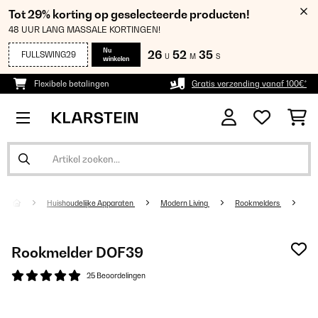
Tot 29% korting op geselecteerde producten!
48 UUR LANG MASSALE KORTINGEN!
Nu
26
52
35
FULLSWING29
U
M
S
winkelen
Flexibele betalingen
Gratis verzending vanaf 100€*
Huishoudelijke Apparaten
Modern Living
Rookmelders
Rookmelder DOF39
25 Beoordelingen