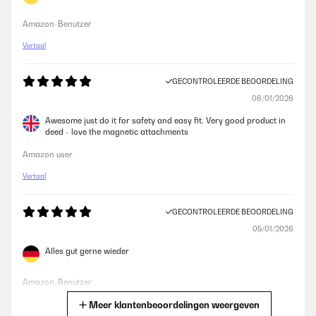
Amazon-Benutzer
Vertaal
GECONTROLEERDE BEOORDELING
06/01/2026
Awesome just do it for safety and easy fit. Very good product in
deed - love the magnetic attachments
Amazon user
Vertaal
GECONTROLEERDE BEOORDELING
05/01/2026
Alles gut gerne wieder
Amazon-Benutzer
Meer klantenbeoordelingen weergeven
Vertaal