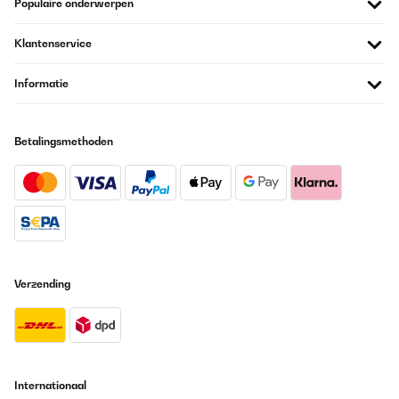
Populaire onderwerpen
GECONTROLEERDE BEOORDELING
Klantenservice
12/07/2025
So nach fünf Jahren gebe ich jetzt eine Rezession zu den
Informatie
gekauften Rauchmeldern ab. Alle, die ich hier gekauft habe, sind
noch in Betrieb bei uns im Haus. Und alle noch mit der ersten
Batterie. Ich bin mal gespannt wann die ersten ausfallen. Bis jetzt
haben sie uns nicht enttäuscht. Dieses Set könnt ihr also
Betalingsmethoden
bedenkenlos kaufen. Von uns gibt es eine klare Kaufempfehlung.
Amazon-Benutzer
Vertaal
GECONTROLEERDE BEOORDELING
13/05/2025
Verzending
Super Handhabung leicht zu installieren
Amazon-Benutzer
Vertaal
Internationaal