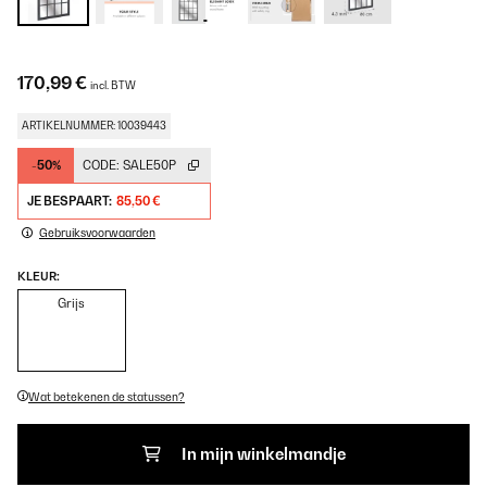
170,99 €
incl. BTW
ARTIKELNUMMER: 10039443
-50%
CODE:
SALE50P
JE BESPAART:
85,50 €
Gebruiksvoorwaarden
KLEUR:
Grijs
Wat betekenen de statussen?
In mijn winkelmandje