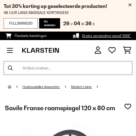
Tot 30% korting op geselecteerde producten!
48 UUR LANG MASSALE KORTINGEN!
Nu
29
04
34
FULLSWING30
U
M
S
winkelen
Flexibele betalingen
Gratis verzending vanaf 100€*
Huishoudelijke Apparaten
Modern Living
Savile Franse raamspiegel 120 x 80 cm