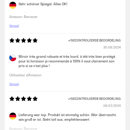
Sehr schöner Spiegel. Alles OK!
Amazon-Benutzer
Vertaal
GECONTROLEERDE BEOORDELING
30/08/2024
Miroir très grand robuste et très lourd, à été très bien protégé
pour la livraison je recommande à 100% il vaut clairement son
prix si ce n’est plus !
Utilisateur d'Amazon
Vertaal
GECONTROLEERDE BEOORDELING
06/02/2024
Lieferung war top. Produkt ist einmalig schön. War überrascht,
wie groß er ist. Sieht toll aus, empfehlenswert
Amazon-Benutzer