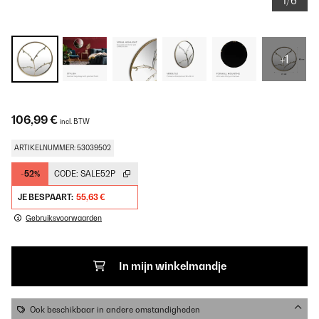
1/6
+1
106,99 €
incl. BTW
ARTIKELNUMMER: 53039502
-52%
CODE:
SALE52P
JE BESPAART:
55,63 €
Gebruiksvoorwaarden
In mijn winkelmandje
Ook beschikbaar in andere omstandigheden