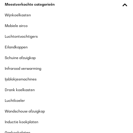
Meestverkochte categorieën
GECONTROLEERDE BEOORDELING
14/07/2023
Wijnkoelkasten
queda muy bien ,, e s muy simple pero distinto a todo ,, me
Mobiele airco
encanta
Usuario/a de amazon
Luchtontvochtigers
Vertaal
Eilandkappen
Schuine afzuigkap
GECONTROLEERDE BEOORDELING
11/03/2023
Infrarood verwarming
Molto bello e ben fatto, imballaggio perfetto...peccato che per
Ijsblokjesmachines
stare dietro a DHL ho rischiato di dover fare 40km per ritirarlo in
magazzino.
Drank koelkasten
Utente Amazon
Luchtkoeler
Vertaal
Wandschouw afzuigkap
GECONTROLEERDE BEOORDELING
Inductie kookplaten
16/12/2022
Gaskookplaten