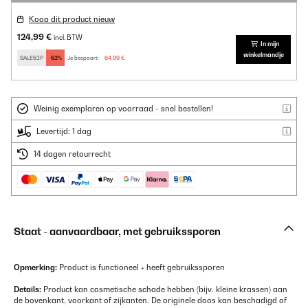
Koop dit product nieuw
124,99 €
incl. BTW
In mijn
winkelmandje
SALE52P
-52%
Je bespaart:
64,99 €
Weinig exemplaren op voorraad - snel bestellen!
Levertijd: 1 dag
14 dagen retourrecht
Staat - aanvaardbaar, met gebruikssporen
Opmerking:
Product is functioneel + heeft gebruikssporen
Details:
Product kan cosmetische schade hebben (bijv. kleine krassen) aan
de bovenkant, voorkant of zijkanten. De originele doos kan beschadigd of