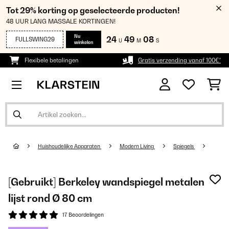
Tot 29% korting op geselecteerde producten!
48 UUR LANG MASSALE KORTINGEN!
Nu
24
49
07
FULLSWING29
U
M
S
winkelen
Flexibele betalingen
Gratis verzending vanaf 100€*
Huishoudelijke Apparaten
Modern Living
Spiegels
[Gebruikt] Berkeley wandspiegel metalen
lijst rond Ø 80 cm
17 Beoordelingen