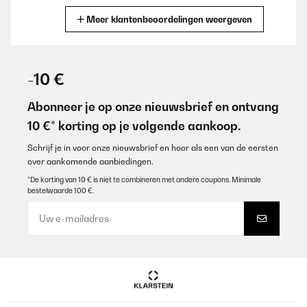
Meer klantenbeoordelingen weergeven
Vertaal
GECONTROLEERDE BEOORDELING
06/02/2024
-10 €
Lieferung war top. Produkt ist einmalig schön. War überrascht,
wie groß er ist.Sieht toll aus, empfehlenswert
Abonneer je op onze nieuwsbrief en ontvang
10 €* korting op je volgende aankoop.
Amazon-Benutzer
Vertaal
Schrijf je in voor onze nieuwsbrief en hoor als een van de eersten
over aankomende aanbiedingen.
*De korting van 10 € is niet te combineren met andere coupons. Minimale
GECONTROLEERDE BEOORDELING
bestelwaarde 100 €.
06/02/2024
Wunderschöner Spiegel Lieferung war top. Produkt ist einmalig
schön. War überrascht, wie groß er ist. Sieht toll aus,
empfehlenswert
Amazon-Benutzer
Vertaal