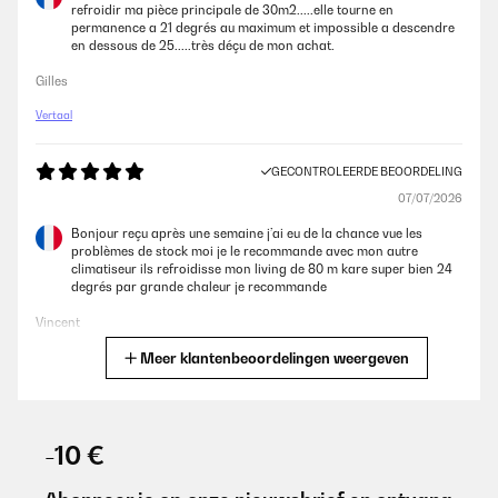
refroidir ma pièce principale de 30m2.....elle tourne en
permanence a 21 degrés au maximum et impossible a descendre
en dessous de 25.....très déçu de mon achat.
Gilles
Vertaal
GECONTROLEERDE BEOORDELING
07/07/2026
Bonjour reçu après une semaine j’ai eu de la chance vue les
problèmes de stock moi je le recommande avec mon autre
climatiseur ils refroidisse mon living de 80 m kare super bien 24
degrés par grande chaleur je recommande
Vincent
Meer klantenbeoordelingen weergeven
Vertaal
GECONTROLEERDE BEOORDELING
02/07/2026
-10 €
Très bon produit, conforme à la description. Par contre je n'ai
jamais réussie à le connecter au wifi et l'associer sur