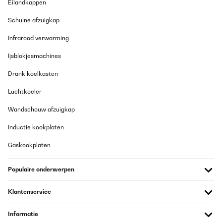
Eilandkappen
Beast Of A Cooling Machine!!!
Schuine afzuigkap
I already had a DeLonghi portable air conditioner with 11,500k
BTU cooling capacity which I regularly move from my living room
Infrarood verwarming
to my bedroom every night during the heatwave seasons which
unfortunately not powerful enough for my 270sq ft living room
but perfect for my 168sq ft bedroom.
Ijsblokjesmachines
I now recently bought the Klarstein Grandbreeze Smart 16000
Drank koelkasten
BTU Portable Air Conditioner Black to use in my living room only.
After using this for a couple of hours, it chills like a pro! Dropped
Luchtkoeler
28°C to 22°C in 20 mins on High, so cooling is top-notch. The 16k
BTU output is no joke — it’s a proper unit.
Wandschouw afzuigkap
Noise is where placement matters:
- On High @ 1m = 61 dB (like a fridge + fan).
Inductie kookplaten
- On Low @ 1m = 58dB also (like a fridge + fan).
- On Sleep mode = 48-50 dB (library quiet).
Gaskookplaten
Pros:
- Serious cooling power for the price — chills a 30m² room no
Populaire onderwerpen
problem_
- App control + WiFi works well from Cheltenham to phone
abroad_
Klantenservice
- Build feels sturdy (vs cheaper 12k models)
- Comes with decent window kit + remote
- Drainage is easy via hose tap_
Informatie
- Timer + multiple modes (Eco/Turbo/Sleep)