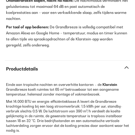
Ononderbroken slapen, nacht na nacht:
De nachtmodus vermindert het
geluidsniveau tot maximaal 64 dB en past automatisch de
koelprestaties aan – voor een verkwikkende slaap, zelfs tijdens warme
nachten.
Per taal of app bedienen:
De Grandbreeze is volledig compatibel met
Amazon Alexa en Google Home – temperatuur, modus en timer kunnen
te allen tijde via spraakopdrachten of de Klarstein-app worden
geregeld, zelfs onderweg.
Productdetails
Einde aan tropische nachten en oververhitte kantoren – de
Klarstein
Grandbreeze koelt ruimtes tot 65 m² betrouwbaar tot een aangename
temperatuur, helemaal zonder montage of vakmanbezoek.
Met 14.000 BTU en energie-efficiëntieklasse A levert de Grandbreeze
krachtige koeling bij een laag stroomverbruik: 1,5 kWh per uur, standby-
verbruik slechts 0,5 W. De luchtstroom van 390 m³/h verdeelt de koelte
gelijkmatig in de ruimte, de gewenste temperatuur is traploos instelbaar
tussen 18 en 32 °C. Drie bedrijfsstanden en een automatische verticale
luchtverdeling zorgen ervoor dat de koeling precies daar aankomt waar het
nodig is.