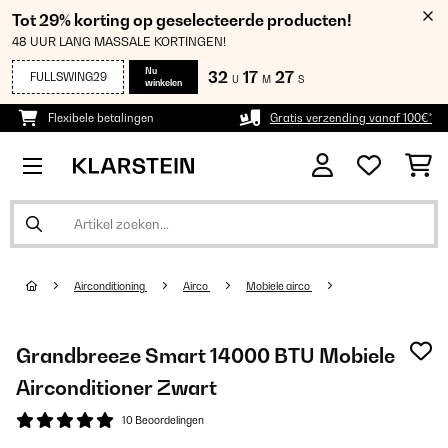
Tot 29% korting op geselecteerde producten!
48 UUR LANG MASSALE KORTINGEN!
Nu
32
17
26
FULLSWING29
U
M
S
winkelen
Flexibele betalingen
Gratis verzending vanaf 100€*
Airconditioning
Airco
Mobiele airco
Grandbreeze Smart 14000 BTU Mobiele
Airconditioner Zwart
10 Beoordelingen