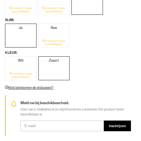
Binnenkort weer
Binnenkort weer
beschikbaar
beschikbaar
SLIM:
Ja
Nee
Binnenkort weer
beschikbaar
KLEUR:
Wit
Zwart
Binnenkort weer
beschikbaar
Wat betekenen de statussen?
Meld me bij beschikbaarheid.
Voer uw e-mailadres in en wij informeren u wanneer het product weer
beschikbaar is.
Inschrijven