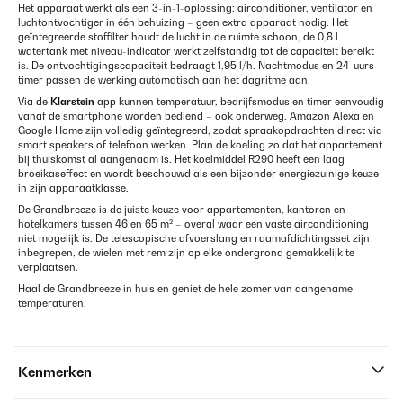
Het apparaat werkt als een 3-in-1-oplossing: airconditioner, ventilator en
luchtontvochtiger in één behuizing – geen extra apparaat nodig. Het
geïntegreerde stoffilter houdt de lucht in de ruimte schoon, de 0,8 l
watertank met niveau-indicator werkt zelfstandig tot de capaciteit bereikt
is. De ontvochtigingscapaciteit bedraagt 1,95 l/h. Nachtmodus en 24-uurs
timer passen de werking automatisch aan het dagritme aan.
Via de
Klarstein
app kunnen temperatuur, bedrijfsmodus en timer eenvoudig
vanaf de smartphone worden bediend – ook onderweg. Amazon Alexa en
Google Home zijn volledig geïntegreerd, zodat spraakopdrachten direct via
smart speakers of telefoon werken. Plan de koeling zo dat het appartement
bij thuiskomst al aangenaam is. Het koelmiddel R290 heeft een laag
broeikaseffect en wordt beschouwd als een bijzonder energiezuinige keuze
in zijn apparaatklasse.
De Grandbreeze is de juiste keuze voor appartementen, kantoren en
hotelkamers tussen 46 en 65 m² – overal waar een vaste airconditioning
niet mogelijk is. De telescopische afvoerslang en raamafdichtingsset zijn
inbegrepen, de wielen met rem zijn op elke ondergrond gemakkelijk te
verplaatsen.
Haal de Grandbreeze in huis en geniet de hele zomer van aangename
temperaturen.
Kenmerken