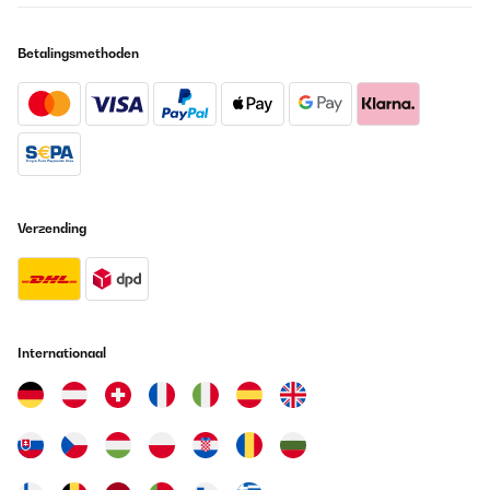
Cons:
- Hose is short (1.5m), don’t expect to move it far from window.
Betalingsmethoden
- No condensation tank level indicator (just a red light when it’s
full)
- Klarstein’s UK support is email and live chat on website only (no
phone help)
Overall: If you’ve got space + position it right, this is a beast. 5
stars from me *****
Tee
Verzending
Vertaal
GECONTROLEERDE BEOORDELING
27/06/2026
Internationaal
Die Kühlleistung der Klimaanlage ist meiner Meinung nach doch
sehr ordentlich. Bei meiner offenen Dachgeschoss Wohnung 58
qm Fläche ( mit teil offenem Deckenbereich zur Dachgaube hin )
lag die Innenraumtemperatir bei 34°. Die Klimanlage hat es
relativ zügig geschafft auf 30° runter zu kühlen ( bei 39°
Außentemperatur wohl gemerkt und meine Wohnung war mit
einer Wärmelast schon vorbelastet durch die 34° ). Die
Klimaanlage war dann auch sehr gut in der Lage die 30° zu