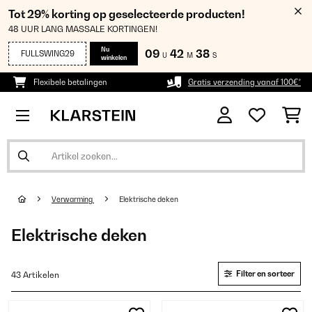
Tot 29% korting op geselecteerde producten!
48 UUR LANG MASSALE KORTINGEN!
Nu
09
42
37
FULLSWING29
U
M
S
winkelen
Flexibele betalingen
Gratis verzending vanaf 100€*
Verwarming
Elektrische deken
Elektrische deken
Filter en sorteer
43 Artikelen