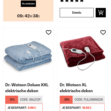
Nu winkelen
Details
09
42
37
U
M
S
Dr. Watson Deluxe XXL
Dr. Watson XL
elektrische deken
elektrische deken
-12%
CODE:
SALE12P
-29%
CODE:
FULLSWING29
JE BESPAART:
9,96 €
JE BESPAART:
18,56 €