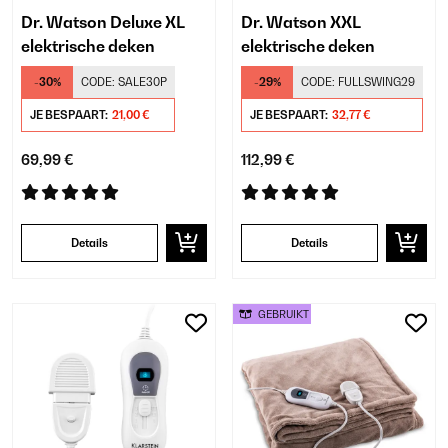
Dr. Watson Deluxe XL
Dr. Watson XXL
elektrische deken
elektrische deken
-30%
CODE:
SALE30P
-29%
CODE:
FULLSWING29
JE BESPAART:
21,00 €
JE BESPAART:
32,77 €
69,99 €
112,99 €
Details
Details
GEBRUIKT