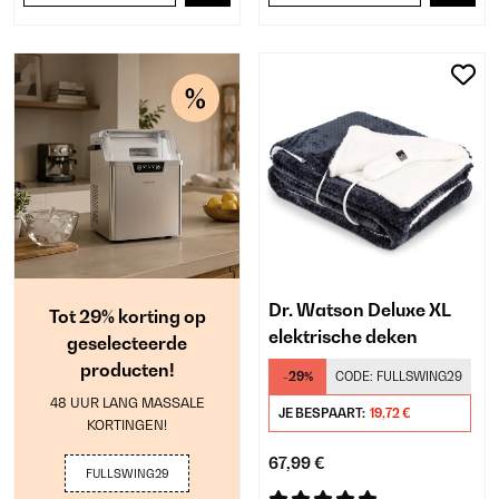
Dr. Watson Deluxe XL
Tot 29% korting op
elektrische deken
geselecteerde
producten!
-29%
CODE:
FULLSWING29
48 UUR LANG MASSALE
JE BESPAART:
19,72 €
KORTINGEN!
67,99 €
FULLSWING29