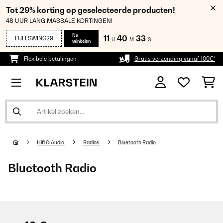
Tot 29% korting op geselecteerde producten!
48 UUR LANG MASSALE KORTINGEN!
Nu
11
40
33
FULLSWING29
U
M
S
winkelen
Flexibele betalingen
Gratis verzending vanaf 100€*
Hifi & Audio
Radios
Bluetooth Radio
Bluetooth Radio