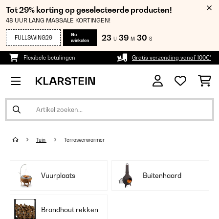
Tot 29% korting op geselecteerde producten!
48 UUR LANG MASSALE KORTINGEN!
Nu
23
39
29
FULLSWING29
U
M
S
winkelen
Flexibele betalingen
Gratis verzending vanaf 100€*
Tuin
Terrasverwarmer
Vuurplaats
Buitenhaard
Brandhout rekken