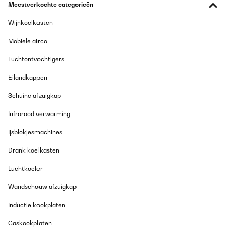
Meestverkochte categorieën
Wijnkoelkasten
Mobiele airco
Luchtontvochtigers
Eilandkappen
Schuine afzuigkap
Infrarood verwarming
Ijsblokjesmachines
Drank koelkasten
Luchtkoeler
Wandschouw afzuigkap
Inductie kookplaten
Gaskookplaten