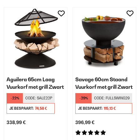
Aguilera 65cm Laag
Savage 60cm Staand
Vuurkorf met grill Zwart
Vuurkorf met grill Zwart
-22%
CODE:
SALE22P
-29%
CODE:
FULLSWING29
JE BESPAART:
74,58 €
JE BESPAART:
115,13 €
338,99 €
396,99 €