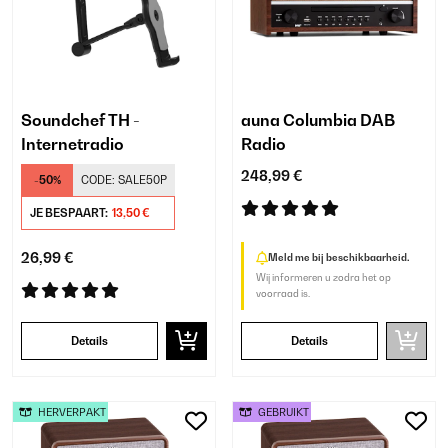
Soundchef TH -
auna Columbia DAB
Internetradio
Radio
248,99 €
-50%
CODE:
SALE50P
JE BESPAART:
13,50 €
26,99 €
Meld me bij beschikbaarheid.
Wij informeren u zodra het op
voorraad is.
Details
Details
HERVERPAKT
GEBRUIKT