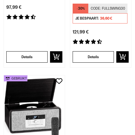
internetradio
97,99 €
-30%
CODE:
FULLSWING30
JE BESPAART:
36,60 €
121,99 €
Details
Details
GEBRUIKT