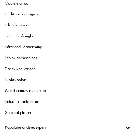
Mobiele airco
Luchtontvochtigers
Eilandkappen
Schuine afzuigkap
Infrarood verwarming
Ijsblokjesmachines
Drank koelkasten
Luchtkoeler
Wandschouw afzuigkap
Inductie kookplaten
Gaskookplaten
Populaire onderwerpen