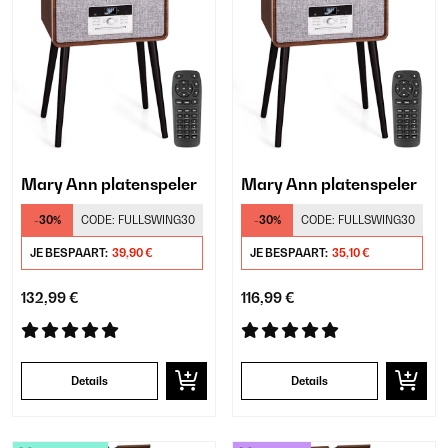
Mary Ann platenspeler
Mary Ann platenspeler
-30%
CODE:
FULLSWING30
-30%
CODE:
FULLSWING30
JE BESPAART:
39,90 €
JE BESPAART:
35,10 €
132,99 €
116,99 €
Details
Details