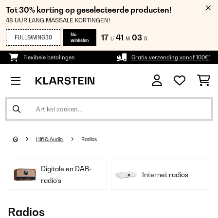
Tot 30% korting op geselecteerde producten!
48 UUR LANG MASSALE KORTINGEN!
Nu
17
41
03
FULLSWING30
U
M
S
winkelen
Flexibele betalingen
Gratis verzending vanaf 100€*
Hifi & Audio
Radios
Digitale en DAB-
Internet radios
radio's
Radios