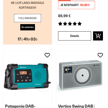
48 UUR LANG MASSALE
JE BESPAART:
40,89 €
KORTINGEN!
86,99 €
FULLSWING30
Nu winkelen
Details
17
41
03
U
M
S
Patagonia DAB+
Vertico Swing DAB |