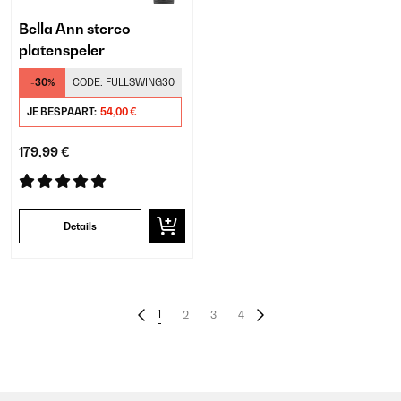
Bella Ann stereo
platenspeler
-30%
CODE:
FULLSWING30
JE BESPAART:
54,00 €
179,99 €
Details
1
2
3
4