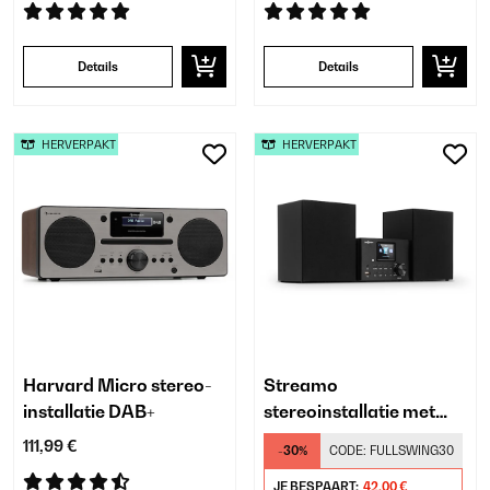
Details
Details
HERVERPAKT
HERVERPAKT
Harvard Micro stereo-
Streamo
installatie DAB+
stereoinstallatie met
internetradio
111,99 €
-30%
CODE:
FULLSWING30
JE BESPAART:
42,00 €