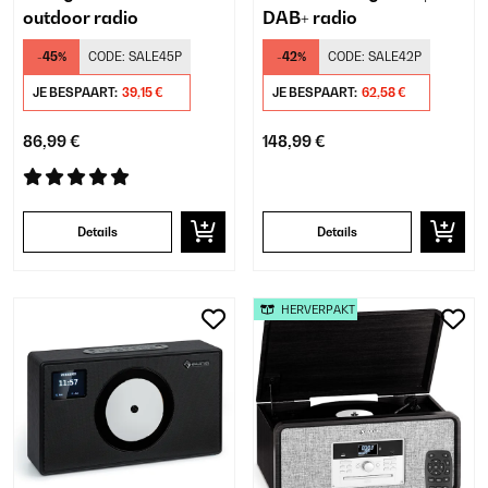
outdoor radio
DAB+ radio
-45%
CODE:
SALE45P
-42%
CODE:
SALE42P
JE BESPAART:
39,15 €
JE BESPAART:
62,58 €
86,99 €
148,99 €
Details
Details
HERVERPAKT