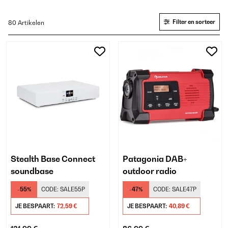
Filter en sorteer
80 Artikelen
Stealth Base Connect
Patagonia DAB+
soundbase
outdoor radio
-55%
CODE:
SALE55P
-47%
CODE:
SALE47P
JE BESPAART:
72,59 €
JE BESPAART:
40,89 €