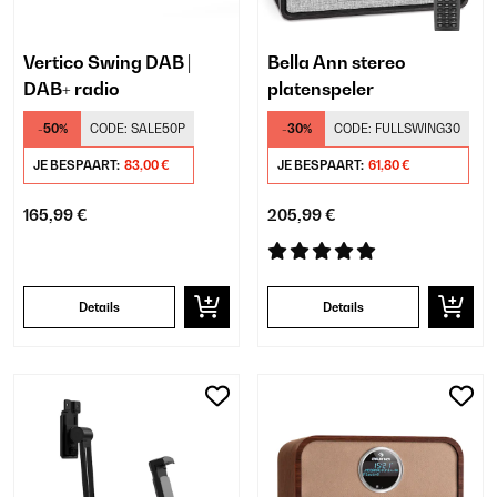
Vertico Swing DAB |
Bella Ann stereo
DAB+ radio
platenspeler
-50%
CODE:
SALE50P
-30%
CODE:
FULLSWING30
JE BESPAART:
83,00 €
JE BESPAART:
61,80 €
165,99 €
205,99 €
Details
Details