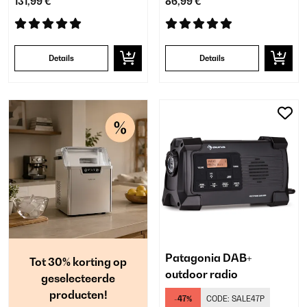
131,99 €
86,99 €
Details
Details
Patagonia DAB+
Tot 30% korting op
outdoor radio
geselecteerde
producten!
-47%
CODE:
SALE47P