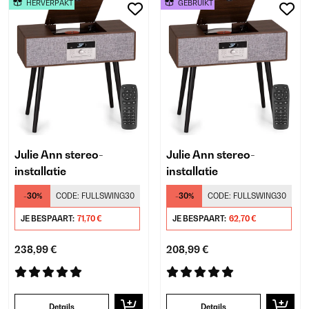
HERVERPAKT
GEBRUIKT
Julie Ann stereo-
Julie Ann stereo-
installatie
installatie
-30%
CODE:
FULLSWING30
-30%
CODE:
FULLSWING30
JE BESPAART:
71,70 €
JE BESPAART:
62,70 €
238,99 €
208,99 €
Details
Details