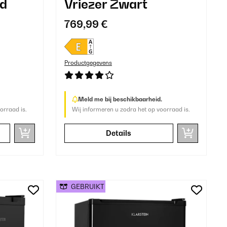
od
Vriezer Zwart
769,99 €
Productgegevens
Meld me bij beschikbaarheid.
orraad is.
Wij informeren u zodra het op voorraad is.
Details
GEBRUIKT