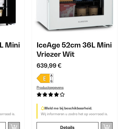
L Mini
IceAge 52cm 36L Mini
Vriezer Wit
639,99 €
Productgegevens
Meld me bij beschikbaarheid.
orraad is.
Wij informeren u zodra het op voorraad is.
Details