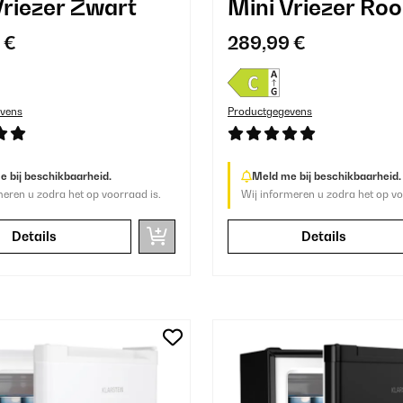
Vriezer Zwart
Mini Vriezer Ro
 €
289,99 €
vens
Productgegevens
 bij beschikbaarheid.
Meld me bij beschikbaarheid.
meren u zodra het op voorraad is.
Wij informeren u zodra het op vo
Details
Details