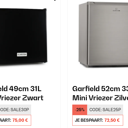
eld 49cm 31L
Garfield 52cm 3
Vriezer Zwart
Mini Vriezer Zilv
ODE:
SALE30P
-25%
CODE:
SALE25P
AART:
75,00 €
JE BESPAART:
72,50 €