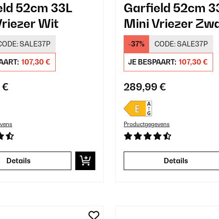
eld 52cm 33L
Garfield 52cm 3
Vriezer Wit
Mini Vriezer Zw
CODE:
SALE37P
-37%
CODE:
SALE37P
AART:
107,30 €
JE BESPAART:
107,30 €
 €
289,99 €
vens
Productgegevens
Details
Details