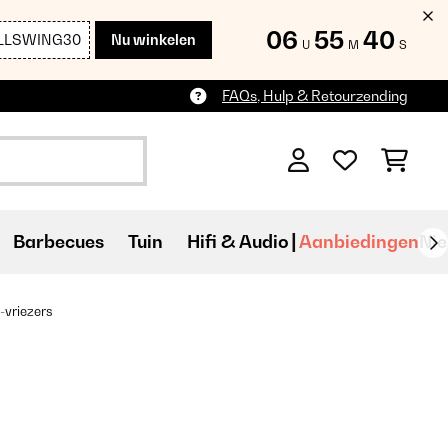
06
55
39
LLSWING30
Nu winkelen
U
M
S
FAQs, Hulp & Retourzending
Barbecues
Tuin
Hifi & Audio
Aanbiedingen
Ni
-vriezers