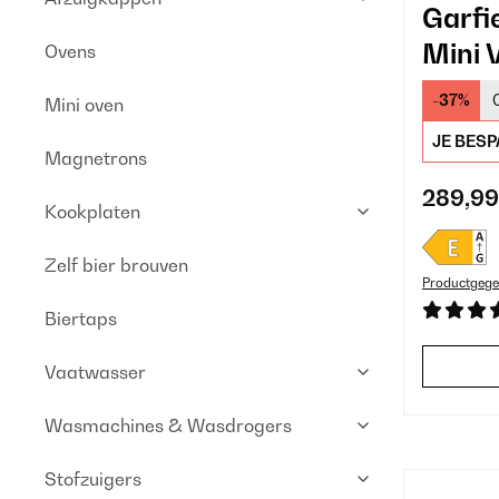
Garfi
Mini 
Ovens
-37%
Mini oven
JE BESP
Magnetrons
289,99
Kookplaten
Zelf bier brouven
Productgege
Biertaps
Vaatwasser
Wasmachines & Wasdrogers
Stofzuigers