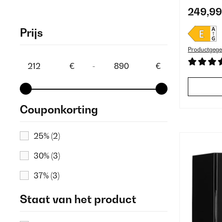
249,99
Prijs
Productgege
€
-
€
Couponkorting
25%
(2)
30%
(3)
37%
(3)
Staat van het product