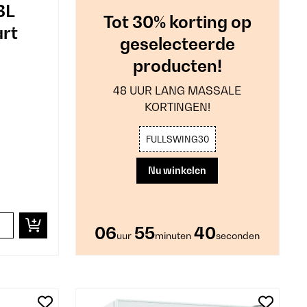
3L
Tot 30% korting op
art
geselecteerde
producten!
48 UUR LANG MASSALE
KORTINGEN!
FULLSWING30
Nu winkelen
06
55
39
uur
minuten
seconden