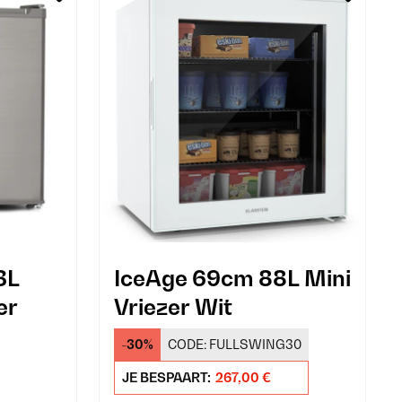
3L
IceAge 69cm 88L Mini
er
Vriezer Wit
-30%
CODE:
FULLSWING30
JE BESPAART:
267,00 €