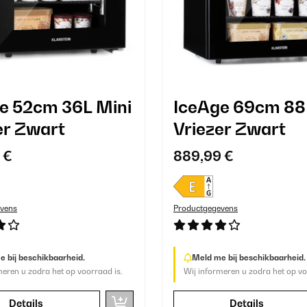
e 52cm 36L Mini
IceAge 69cm 88
er Zwart
Vriezer Zwart
 €
889,99 €
vens
Productgegevens
 bij beschikbaarheid.
Meld me bij beschikbaarheid.
meren u zodra het op voorraad is.
Wij informeren u zodra het op vo
Details
Details