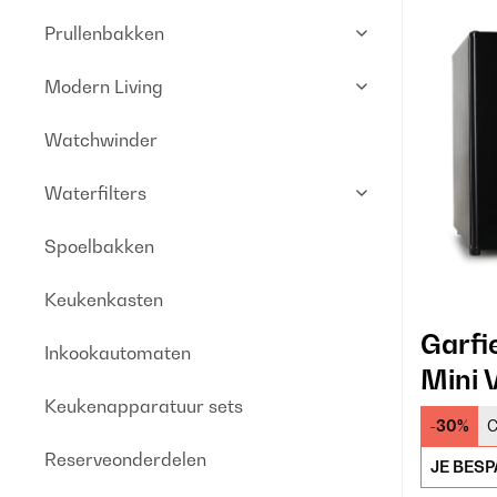
Prullenbakken
Modern Living
Watchwinder
Waterfilters
Spoelbakken
Keukenkasten
Garfi
Inkookautomaten
Mini 
Keukenapparatuur sets
-30%
C
Reserveonderdelen
JE BESP