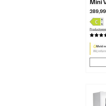
Mini 
289,99
Productgege
Meld me
Wij infor