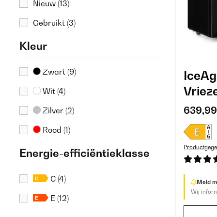
Nieuw
(13)
Gebruikt
(3)
Kleur
Zwart
(9)
IceAg
Vriez
Wit
(4)
639,99
Zilver
(2)
Rood
(1)
Productgege
Energie-efficiëntieklasse
C
(4)
Meld me
Wij infor
E
(12)