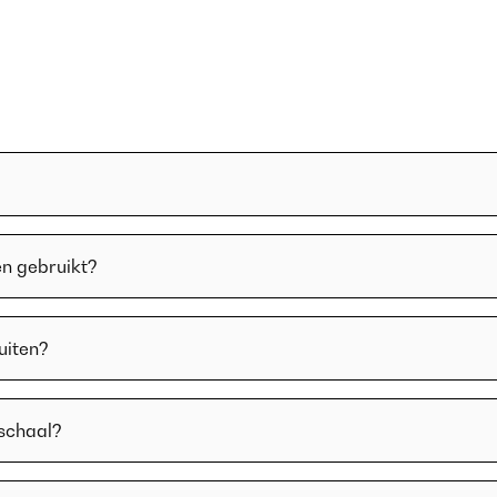
n gebruikt?
uiten?
rschaal?