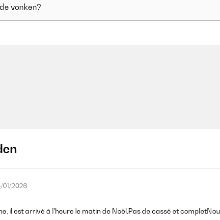
nde vonken?
den
/01/2026
ine, il est arrivé à l'heure le matin de Noël.Pas de cassé et completNo