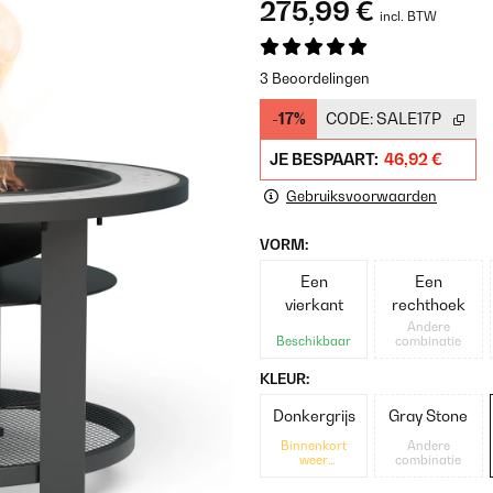
275,99 €
incl. BTW
3 Beoordelingen
-17%
CODE:
SALE17P
JE BESPAART:
46,92 €
Gebruiksvoorwaarden
VORM:
Een
Een
vierkant
rechthoek
Andere
Beschikbaar
combinatie
KLEUR:
Donkergrijs
Gray Stone
Binnenkort
Andere
weer
combinatie
beschikbaar