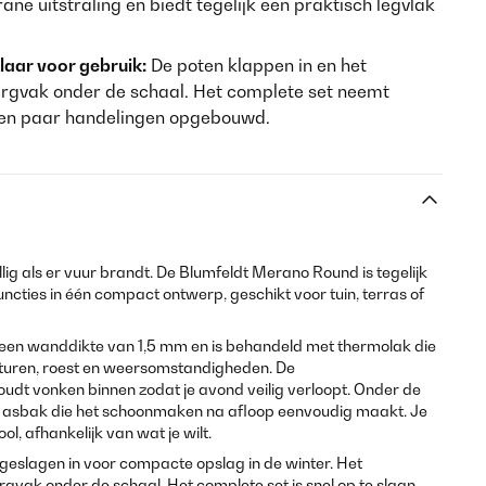
ne uitstraling en biedt tegelijk een praktisch legvlak
laar voor gebruik:
De poten klappen in en het
bergvak onder de schaal. Het complete set neemt
 een paar handelingen opgebouwd.
lig als er vuur brandt. De Blumfeldt Merano Round is tegelijk
 functies in één compact ontwerp, geschikt voor tuin, terras of
t een wanddikte van 1,5 mm en is behandeld met thermolak die
turen, roest en weersomstandigheden. De
t vonken binnen zodat je avond veilig verloopt. Onder de
e asbak die het schoonmaken na afloop eenvoudig maakt. Je
l, afhankelijk van wat je wilt.
eslagen in voor compacte opslag in de winter. Het
ergvak onder de schaal. Het complete set is snel op te slaan