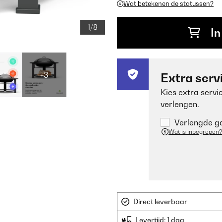
Wat betekenen de statussen?
1/8
In
+3
Extra serv
Kies extra servi
verlengen.
Verlengde ga
Wat is inbegrepen?
Direct leverbaar
Levertijd: 1 dag