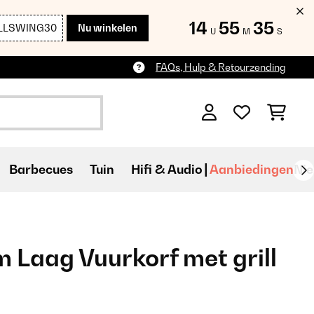
14
55
34
LLSWING30
Nu winkelen
U
M
S
FAQs, Hulp & Retourzending
Barbecues
Tuin
Hifi & Audio
Aanbiedingen
Ni
Laag Vuurkorf met grill