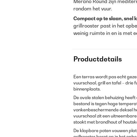
Merano Round zijn mediterra
rondom het vuur.
Compact op te slaan, snel k
grillrooster past in het op
weinig ruimte in en is met
Productdetails
Een terras wordt pas echt gezel
vuurschaal, grill en tafel – drie
binnenplaats.
De ovale stalen behuizing heef
bestand is tegen hoge tempera
vonkenbeschermende deksel houd
vuurschaal zit een uitneembar
stookt met brandhout of houtskoo
De klapbare poten vouwen platg
grillrooster bergt op in het opb