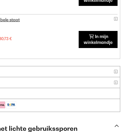
winkelmandje
bele staat
In mijn
80,73 €
winkelmandje
met lichte gebruikssporen