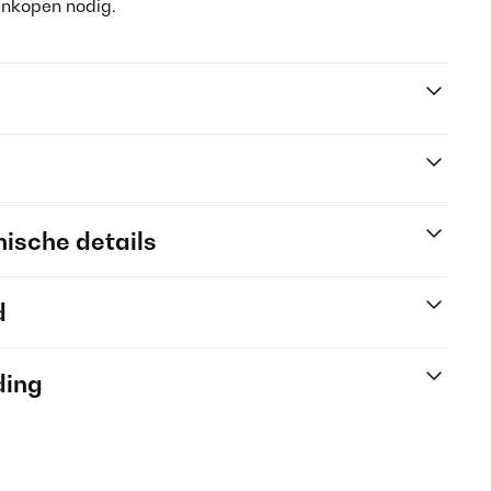
ankopen nodig.
ische details
d
ding