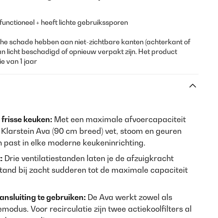
 functioneel + heeft lichte gebruikssporen
e schade hebben aan niet-zichtbare kanten (achterkant of
an licht beschadigd of opnieuw verpakt zijn. Het product
e van 1 jaar
frisse keuken:
Met een maximale afvoercapaciteit
 Klarstein Ava (90 cm breed) vet, stoom en geuren
gn past in elke moderne keukeninrichting.
:
Drie ventilatiestanden laten je de afzuigkracht
tand bij zacht sudderen tot de maximale capaciteit
nsluiting te gebruiken:
De Ava werkt zowel als
emodus. Voor recirculatie zijn twee actiekoolfilters al