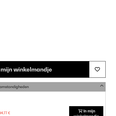
 mijn winkelmandje
e omstandigheden
In mijn
94,77 €