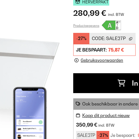
HERVERPAKT
280,99 €
incl. BTW
Productgegevens
-27%
CODE:
SALE27P
JE BESPAART:
75,87 €
Gebruiksvoorwaarden
In
Ook beschikbaar in ander
Koop dit product nieuw
350,99 €
incl. BTW
SALE27P
-27%
Je bespaart: