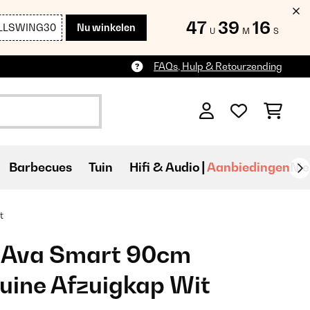
47
39
14
LLSWING30
Nu winkelen
U
M
S
FAQs, Hulp & Retourzending
Barbecues
Tuin
Hifi & Audio
Aanbiedingen
Ni
t
] Ava Smart 90cm
uine Afzuigkap Wit