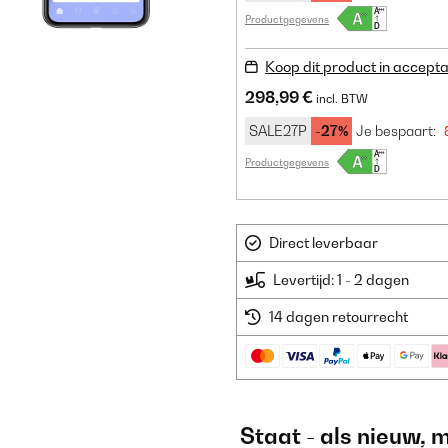
Productgegevens
Koop dit product in accepta
298,99 €
incl. BTW
SALE27P
-27%
Je bespaart:
Productgegevens
Direct leverbaar
Levertijd: 1 - 2 dagen
14 dagen retourrecht
Staat - als nieuw, 