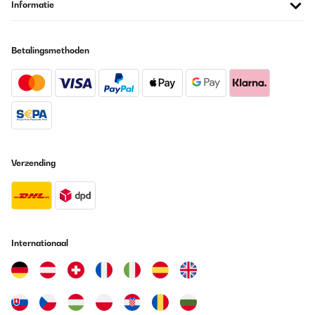
Informatie
Vertaal
Betalingsmethoden
GECONTROLEERDE BEOORDELING
26/05/2025
Super Kühlschrank für Getränke,sehr leise und einfach nur gut
Amazon-Benutzer
Vertaal
Verzending
GECONTROLEERDE BEOORDELING
19/05/2025
Leise, sehr gut im Verbrauch, nur dumm dass für den Stellort die
Tür-Schaniere links ummontiert werden sollten, was nicht
möglich ist. Der Hersteller hat die Punkte zur Montage, dem
Internationaal
Wechsel zum Tür öffnen, inkl. Gebrauchsanweisung gefertigt. Die
Schrauben an der Tür selbst lassen sich nicht lösen. Mit Kraft
bleibt das Resultat aus, jedoch der Bit vom Schrauber gebrochen.
Somit kommt der Kühlschrank an einen weniger gewünschten
Aufstellplatz. Preisleistung: Hübsch / schöner Blickfang,
Verbraucher gut, aber Kaufpreis hoch, Funktionalität nur teils.