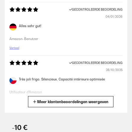
GECONTROLEERDE BEOORDELING
04/01/2026
Alles sehr gut!
Amazon-Benutzer
Vertaal
GECONTROLEERDE BEOORDELING
28/10/2025
Très joli frigo. Silencieux. Capacité intérieure optimisée
Utilisateur d'Amazon
Meer klantenbeoordelingen weergeven
Vertaal
GECONTROLEERDE BEOORDELING
21/10/2025
-10 €