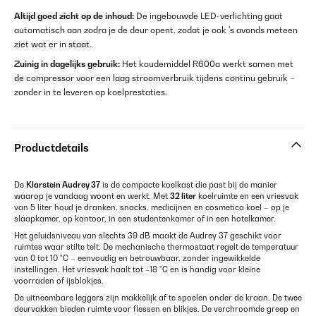
Altijd goed zicht op de inhoud:
De ingebouwde LED-verlichting gaat
automatisch aan zodra je de deur opent, zodat je ook 's avonds meteen
ziet wat er in staat.
Zuinig in dagelijks gebruik:
Het koudemiddel R600a werkt samen met
de compressor voor een laag stroomverbruik tijdens continu gebruik –
zonder in te leveren op koelprestaties.
Productdetails
De
Klarstein Audrey 37
is de compacte koelkast die past bij de manier
waarop je vandaag woont en werkt. Met
32 liter
koelruimte en een vriesvak
van 5 liter houd je dranken, snacks, medicijnen en cosmetica koel – op je
slaapkamer, op kantoor, in een studentenkamer of in een hotelkamer.
Het geluidsniveau van slechts 39 dB maakt de Audrey 37 geschikt voor
ruimtes waar stilte telt. De mechanische thermostaat regelt de temperatuur
van 0 tot 10 °C – eenvoudig en betrouwbaar, zonder ingewikkelde
instellingen. Het vriesvak haalt tot −18 °C en is handig voor kleine
voorraden of ijsblokjes.
De uitneembare leggers zijn makkelijk af te spoelen onder de kraan. De twee
deurvakken bieden ruimte voor flessen en blikjes. De verchroomde greep en