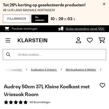
Tot 29% korting op geselecteerde producten!
48 UUR LANG MASSALE KORTINGEN!
Nu
10
29
03
FULLSWING29
U
M
S
winkelen
Flexibele betalingen
Gratis verzending vanaf 100€*
udelijke Apparaten
Koelkasten & Vriezers
Mini Koelkasten & Minibar
Audrey 50cm 37L Kleine Koelkast met
Vriesvak Room
88 Beoordelingen