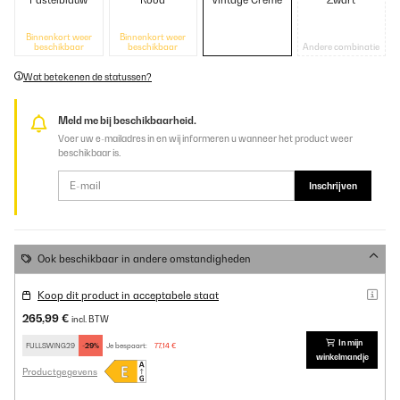
Pastelblauw
Rood
Vintage Crème
Zwart
Binnenkort weer
Binnenkort weer
beschikbaar
beschikbaar
Andere combinatie
Wat betekenen de statussen?
Meld me bij beschikbaarheid.
Voer uw e-mailadres in en wij informeren u wanneer het product weer
beschikbaar is.
Inschrijven
Ook beschikbaar in andere omstandigheden
Koop dit product in acceptabele staat
265,99 €
incl. BTW
In mijn
FULLSWING29
-29%
Je bespaart:
77,14 €
winkelmandje
Productgegevens