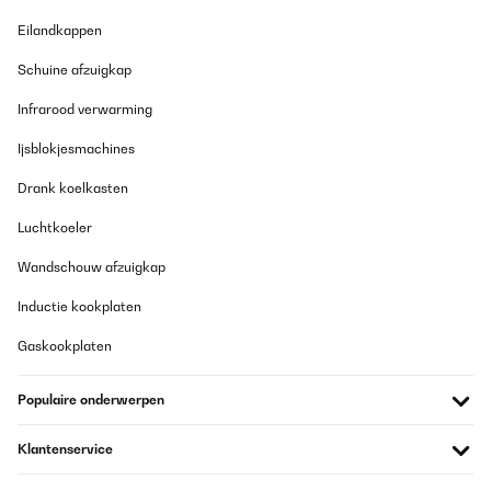
GECONTROLEERDE BEOORDELING
Eilandkappen
10/08/2025
Schuine afzuigkap
Un premier retour de l'appareil car la façade comportait de
légers petits impacts. Le SAV été très efficace en envoyant un
Infrarood verwarming
transporteur dès le lendemain pour le retour. Le nouveau frigo est
arrivé très rapidement. Le look est très sympa, appareil
silencieux. On aurait aimé une poignée inox, celle-ci est en
Ijsblokjesmachines
plastique recouvert d'une feuille argent, dommage... Attention
cependant, l'ouverture n'est pas réversible comme signalé dans le
Drank koelkasten
descriptif : la porte est en effet déjà percée pour recevoir la
poignée en haut à gauche. La façade est une peinture glacée, très
Luchtkoeler
bel effet (par contre pas de possibilité de mettre des aimants ou
magnets).
Wandschouw afzuigkap
Utilisateur d'Amazon
Inductie kookplaten
Vertaal
Gaskookplaten
GECONTROLEERDE BEOORDELING
Populaire onderwerpen
21/07/2025
Très beau produit qui correspond à ce que je souhaitais.
Klantenservice
Utilisateur d'Amazon