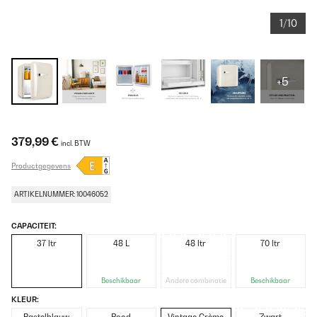
1/10
+5
379,99 €
incl. BTW
Productgegevens
ARTIKELNUMMER: 10046052
CAPACITEIT:
37 ltr
48 L
48 ltr
70 ltr
Beschikbaar
Andere combinatie
Beschikbaar
KLEUR: