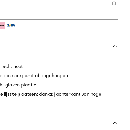
an echt hout
rden neergezet of opgehangen
t glazen plaatje
 lijst te plaatsen:
dankzij achterkant van hoge