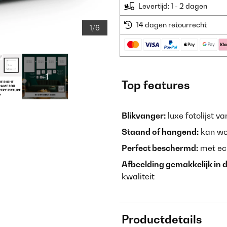
Levertijd: 1 - 2 dagen
14 dagen retourrecht
1/6
+1
Top features
Blikvanger:
luxe fotolijst v
Staand of hangend:
kan wo
Perfect beschermd:
met ech
Afbeelding gemakkelijk in de
kwaliteit
Productdetails