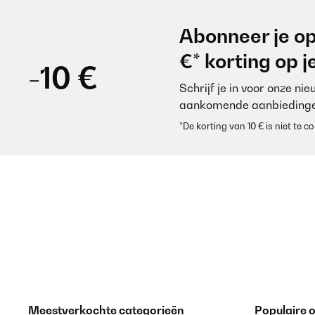
GECONTROLEERDE BEOORDELING
19
Abonneer je op
produit bien emballé, belle qualité.
€* korting op 
-10 €
Schrijf je in voor onze ni
Utilisateur d'Amazon
aankomende aanbiedinge
*De korting van 10 € is niet te
GECONTROLEERDE BEOORDELING
15
produit conforme a mon attente
Utilisateur d'Amazon
GECONTROLEERDE BEOORDELING
11
article conforme a la photo,tres jolie rendu
Meestverkochte categorieën
Populaire