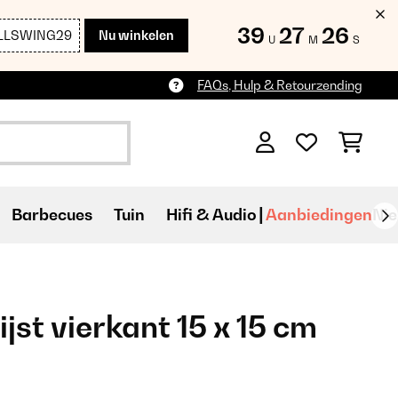
39
27
25
LLSWING29
Nu winkelen
U
M
S
FAQs, Hulp & Retourzending
Barbecues
Tuin
Hifi & Audio
Aanbiedingen
Ni
ijst vierkant 15 x 15 cm