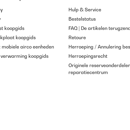
ay
Hulp & Service
y
Bestelstatus
st koopgids
FAQ | De artikelen terugzen
/01/2025
okplaat koopgids
Retoure
: mobiele airco eenheden
Herroeping / Annulering bes
 qualité/prix ️
e verwarming koopgids
Herroepingsrecht
Originele reserveonderdele
reparatiecentrum
/12/2024