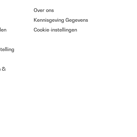
Over ons
Vertaal
Kennisgeving Gegevens
den
Cookie-instellingen
telling
n &
Vertaal
Vertaal