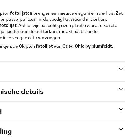
pton
fotolijsten
brengen een nieuwe elegantie in uw huis. Zet
der passe-partout - in de spotlights: staand in vierkant
otolijst
. Achter zijn het echt glazen plaatje wordt elke foto
ge houder aan de achterkant maakt het bijzonder
 in te voegen of te vervangen.
ringen: de Clapton
fotolijst
van
Casa Chic by blumfeldt
.
ische details
d
ding