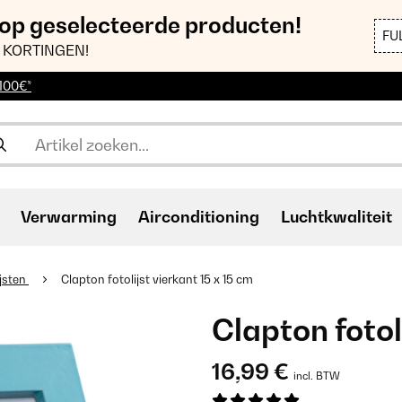
 op geselecteerde producten!
FU
 KORTINGEN!
 100€*
Verwarming
Airconditioning
Luchtkwaliteit
ijsten
Clapton fotolijst vierkant 15 x 15 cm
Clapton fotol
16,99 €
incl. BTW