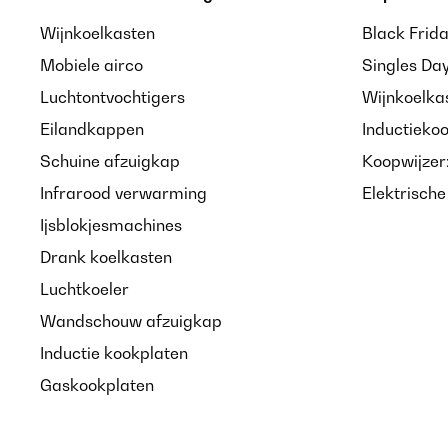
Wijnkoelkasten
Black Frid
Utilisateur d'Amazon
Mobiele airco
Singles Da
Luchtontvochtigers
Wijnkoelka
GECONTROLEERDE BEOORDELING
07
Eilandkappen
Inductieko
Schuine afzuigkap
Koopwijzer
Pour y mettre des Diamond Painting ! Très bon rapport
Infrarood verwarming
Elektrisch
Ijsblokjesmachines
Utilisateur d'Amazon
Drank koelkasten
Luchtkoeler
GECONTROLEERDE BEOORDELING
18
Wandschouw afzuigkap
Inductie kookplaten
Correspond à mes attentes et emballage soigné
Gaskookplaten
Utilisateur d'Amazon