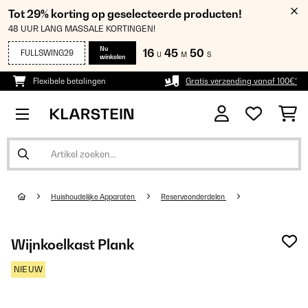
Tot 29% korting op geselecteerde producten!
48 UUR LANG MASSALE KORTINGEN!
Nu
16
45
49
FULLSWING29
U
M
S
winkelen
Flexibele betalingen
Gratis verzending vanaf 100€*
Huishoudelijke Apparaten
Reserveonderdelen
Wijnkoelkast Plank
NIEUW