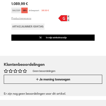
1.089,99 €
SALE35P
-35%
Je bespaart:
381,50 €
Productgegevens
ARTIKELNUMMER: 10047345
In mijn winkelmandje
Klantenbeoordelingen
Geen beoordelingen
Je mening toevoegen
Er zijn nog geen beoordelingen voor dit artikel.