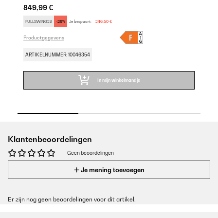
849,99 €
67
FULLSWING29
-29%
Je bespaart:
246,50 €
SA
Productgegevens
Pr
ARTIKELNUMMER: 10046354
AR
In mijn winkelmandje
Klantenbeoordelingen
Geen beoordelingen
Je mening toevoegen
Er zijn nog geen beoordelingen voor dit artikel.