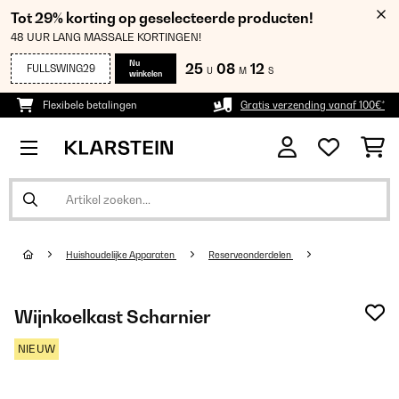
Tot 29% korting op geselecteerde producten!
48 UUR LANG MASSALE KORTINGEN!
Nu
25
08
11
FULLSWING29
U
M
S
winkelen
Flexibele betalingen
Gratis verzending vanaf 100€*
Huishoudelijke Apparaten
Reserveonderdelen
Wijnkoelkast Scharnier
NIEUW