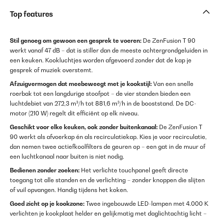
Top features
Stil genoeg om gewoon een gesprek te voeren:
De ZenFusion T 90
werkt vanaf 47 dB – dat is stiller dan de meeste achtergrondgeluiden in
een keuken. Kookluchtjes worden afgevoerd zonder dat de kap je
gesprek of muziek overstemt.
Afzuigvermogen dat meebeweegt met je kookstijl:
Van een snelle
roerbak tot een langdurige stoofpot – de vier standen bieden een
luchtdebiet van 272,3 m³/h tot 881,6 m³/h in de booststand. De DC-
motor (210 W) regelt dit efficiënt op elk niveau.
Geschikt voor elke keuken, ook zonder buitenkanaal:
De ZenFusion T
90 werkt als afvoerkap én als recirculatiekap. Kies je voor recirculatie,
dan nemen twee actief­koolfilters de geuren op – een gat in de muur of
een luchtkanaal naar buiten is niet nodig.
Bedienen zonder zoeken:
Het verlichte touchpanel geeft directe
toegang tot alle standen en de verlichting – zonder knoppen die slijten
of vuil opvangen. Handig tijdens het koken.
Goed zicht op je kookzone:
Twee ingebouwde LED-lampen met 4.000 K
verlichten je kookplaat helder en gelijkmatig met daglichtachtig licht –