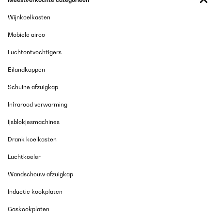
Wijnkoelkasten
Mobiele airco
Luchtontvochtigers
Eilandkappen
Schuine afzuigkap
Infrarood verwarming
Ijsblokjesmachines
Drank koelkasten
Luchtkoeler
Wandschouw afzuigkap
Inductie kookplaten
Gaskookplaten