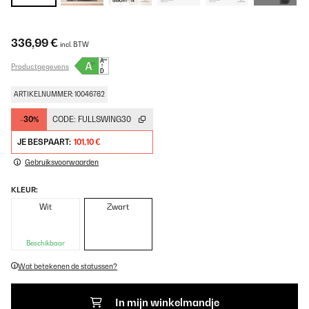
336,99 €
incl. BTW
Productgegevens
ARTIKELNUMMER: 10046762
-30%
CODE:
FULLSWING30
JE BESPAART:
101,10 €
Gebruiksvoorwaarden
KLEUR:
Wit
Zwart
Beschikbaar
Wat betekenen de statussen?
In mijn winkelmandje