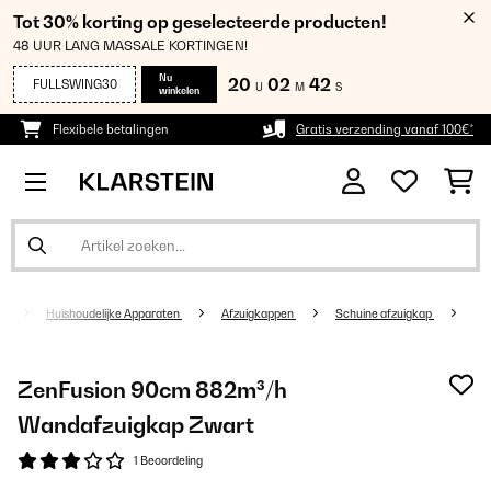
Tot 30% korting op geselecteerde producten!
48 UUR LANG MASSALE KORTINGEN!
Nu
20
02
42
FULLSWING30
U
M
S
winkelen
Flexibele betalingen
Gratis verzending vanaf 100€*
Huishoudelijke Apparaten
Afzuigkappen
Schuine afzuigkap
ZenFusion 90cm 882m³/h
Wandafzuigkap Zwart
1 Beoordeling