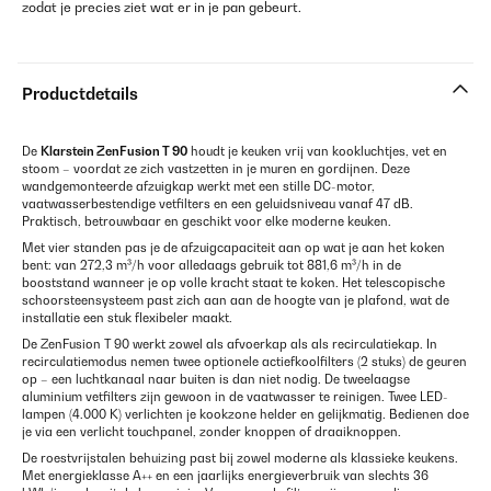
zodat je precies ziet wat er in je pan gebeurt.
Productdetails
De
Klarstein ZenFusion T 90
houdt je keuken vrij van kookluchtjes, vet en
stoom – voordat ze zich vastzetten in je muren en gordijnen. Deze
wandgemonteerde afzuigkap werkt met een stille DC-motor,
vaatwasserbestendige vetfilters en een geluidsniveau vanaf 47 dB.
Praktisch, betrouwbaar en geschikt voor elke moderne keuken.
Met vier standen pas je de afzuigcapaciteit aan op wat je aan het koken
bent: van 272,3 m³/h voor alledaags gebruik tot 881,6 m³/h in de
booststand wanneer je op volle kracht staat te koken. Het telescopische
schoorsteen­systeem past zich aan aan de hoogte van je plafond, wat de
installatie een stuk flexibeler maakt.
De ZenFusion T 90 werkt zowel als afvoerkap als als recirculatiekap. In
recirculatiemodus nemen twee optionele actief­koolfilters (2 stuks) de geuren
op – een luchtkanaal naar buiten is dan niet nodig. De tweelaagse
aluminium vetfilters zijn gewoon in de vaatwasser te reinigen. Twee LED-
lampen (4.000 K) verlichten je kookzone helder en gelijkmatig. Bedienen doe
je via een verlicht touchpanel, zonder knoppen of draaiknoppen.
De roestvrijstalen behuizing past bij zowel moderne als klassieke keukens.
Met energieklasse A++ en een jaarlijks energieverbruik van slechts 36