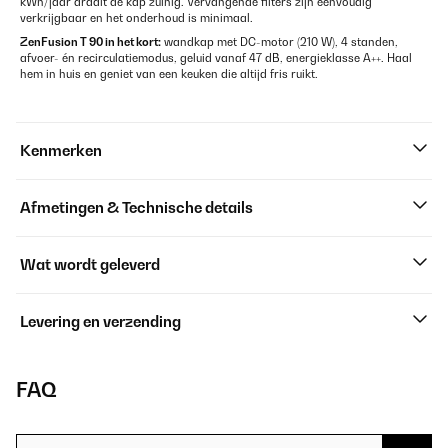
kWh/jaar draait de kap zuinig. Vervangende filters zijn eenvoudig
verkrijgbaar en het onderhoud is minimaal.
ZenFusion T 90 in het kort:
wandkap met DC-motor (210 W), 4 standen,
afvoer- én recirculatiemodus, geluid vanaf 47 dB, energieklasse A++. Haal
hem in huis en geniet van een keuken die altijd fris ruikt.
Kenmerken
Afmetingen & Technische details
Wat wordt geleverd
Levering en verzending
FAQ