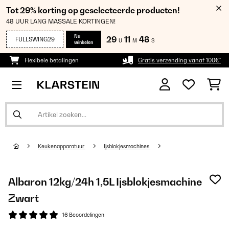
Tot 29% korting op geselecteerde producten!
48 UUR LANG MASSALE KORTINGEN!
Nu
29
11
48
FULLSWING29
U
M
S
winkelen
Flexibele betalingen
Gratis verzending vanaf 100€*
Keukenapparatuur
Ijsblokjesmachines
Albaron 12kg/24h 1,5L Ijsblokjesmachine
Zwart
16 Beoordelingen