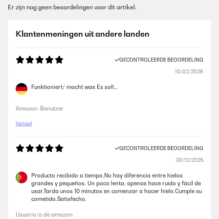
Er zijn nog geen beoordelingen voor dit artikel.
Klantenmeningen uit andere landen
GECONTROLEERDE BEOORDELING
10/02/2026
Funktioniert/ macht was Es soll…
Amazon-Benutzer
Vertaal
GECONTROLEERDE BEOORDELING
30/12/2025
Producto recibido a tiempo.No hay diferencia entre hielos
grandes y pequeños. Un poco lenta, apenas hace ruido y fácil de
usar.Tarda unos 10 minutos en comenzar a hacer hielo.Cumple su
cometido.Satisfecho.
Usuario/a de amazon