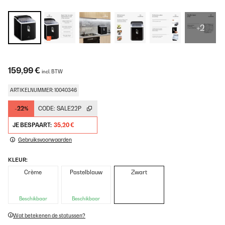
+2
159,99 €
incl. BTW
ARTIKELNUMMER: 10040346
-22%
CODE:
SALE22P
JE BESPAART:
35,20 €
Gebruiksvoorwaarden
KLEUR:
Crème
Pastelblauw
Zwart
Beschikbaar
Beschikbaar
Wat betekenen de statussen?