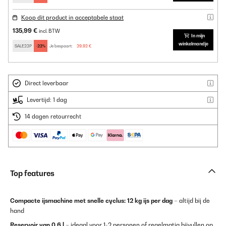
Koop dit product in acceptabele staat
135,99 €
incl. BTW
In mijn
winkelmandje
SALE22P
-22%
Je bespaart:
29,92 €
Direct leverbaar
Levertijd: 1 dag
14 dagen retourrecht
Top features
Compacte ijsmachine met snelle cyclus:
12 kg ijs per dag
– altijd bij de
hand
Reservoir van 0,6 l
– ideaal voor 1-2 personen of regelmatig bijvullen op