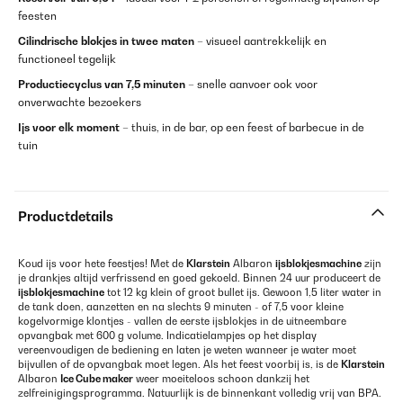
feesten
Cilindrische blokjes in twee maten
– visueel aantrekkelijk en
functioneel tegelijk
Productiecyclus van 7,5 minuten
– snelle aanvoer ook voor
onverwachte bezoekers
Ijs voor elk moment
– thuis, in de bar, op een feest of barbecue in de
tuin
Productdetails
Koud ijs voor hete feestjes! Met de
Klarstein
Albaron
ijsblokjesmachine
zijn
je drankjes altijd verfrissend en goed gekoeld. Binnen 24 uur produceert de
ijsblokjesmachine
tot 12 kg klein of groot bullet ijs. Gewoon 1,5 liter water in
de tank doen, aanzetten en na slechts 9 minuten - of 7,5 voor kleine
kogelvormige klontjes - vallen de eerste ijsblokjes in de uitneembare
opvangbak met 600 g volume. Indicatielampjes op het display
vereenvoudigen de bediening en laten je weten wanneer je water moet
bijvullen of de opvangbak moet legen. Als het feest voorbij is, is de
Klarstein
Albaron
Ice Cube maker
weer moeiteloos schoon dankzij het
zelfreinigingsprogramma. Natuurlijk is de binnenkant volledig vrij van BPA.