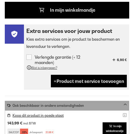
In mijn winkelmandje
Extra services voor jouw product
Kies extra services om je product te beschermen en
levensduur te verlengen.
Verlengde garantie (+ 12
6,90 €
maanden)
Wat is inbegrepen?
Product met service toevoegen
Ook beschikbaar in andere omstandigheden
Koop dit product in goede staat
143,99 €
incl. BTW
In mijn
winkelmandje
SALE22P
-22%
Je bespaart:
31,68 €