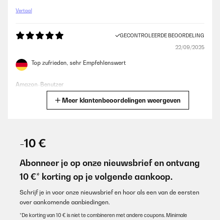
Vertaal
GECONTROLEERDE BEOORDELING
22/09/2025
Top zufrieden, sehr Empfehlenswert
Amazon-Benutzer
Meer klantenbeoordelingen weergeven
Vertaal
GECONTROLEERDE BEOORDELING
20/09/2025
-10 €
Veramente bella invito di acquistarla anche voi rimarrete
sodisfatti
Abonneer je op onze nieuwsbrief en ontvang
10 €* korting op je volgende aankoop.
Utente Amazon
Vertaal
Schrijf je in voor onze nieuwsbrief en hoor als een van de eersten
over aankomende aanbiedingen.
*De korting van 10 € is niet te combineren met andere coupons. Minimale
GECONTROLEERDE BEOORDELING