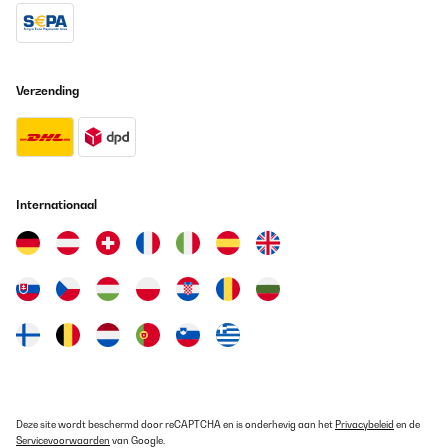
Vertaal
GECONTROLEERDE BEOORDELING
Verzending
01/12/2024
Ottima macchina per il ghiaccio. Affidabile nella produzione e
rapida all’avvio
Utente Amazon
Internationaal
Vertaal
GECONTROLEERDE BEOORDELING
08/11/2024
Top
Utilisateur d'Amazon
Vertaal
Deze site wordt beschermd door reCAPTCHA en is onderhevig aan het
Privacybeleid
en de
GECONTROLEERDE BEOORDELING
Servicevoorwaarden
van Google.