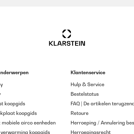
 onderwerpen
Klantenservice
ay
Hulp & Service
y
Bestelstatus
st koopgids
FAQ | De artikelen terugzen
okplaat koopgids
Retoure
: mobiele airco eenheden
Herroeping / Annulering bes
e verwarming koopgids
Herroepingsrecht