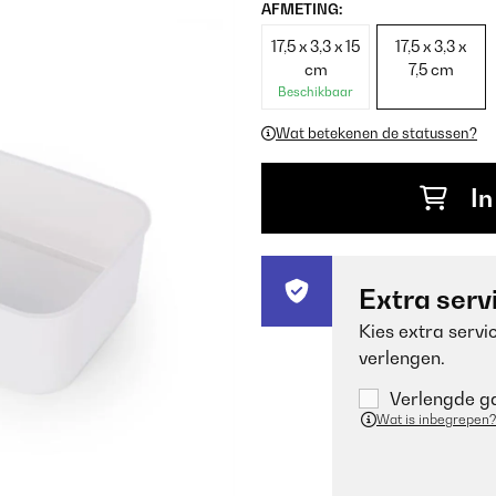
AFMETING:
17,5 x 3,3 x 15
17,5 x 3,3 x
cm
7,5 cm
Beschikbaar
Wat betekenen de statussen?
In
Extra serv
Kies extra servi
verlengen.
Verlengde ga
Wat is inbegrepen?