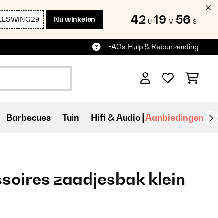
42
19
54
LLSWING29
Nu winkelen
U
M
S
FAQs, Hulp & Retourzending
Barbecues
Tuin
Hifi & Audio
Aanbiedingen
Ni
soires zaadjesbak klein