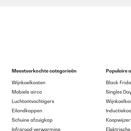
Meestverkochte categorieën
Populaire
Wijnkoelkasten
Black Frid
Mobiele airco
Singles Da
Luchtontvochtigers
Wijnkoelka
Eilandkappen
Inductieko
Schuine afzuigkap
Koopwijzer
Infrarood verwarming
Elektrisch