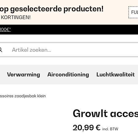
 op geselecteerde producten!
FU
 KORTINGEN!
 100€*
Verwarming
Airconditioning
Luchtkwaliteit
ssoires zaadjesbak klein
GrowIt acces
20,99 €
incl. BTW