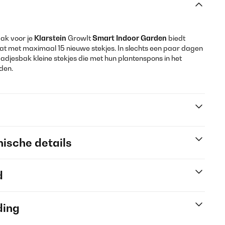
ak voor je
Klarstein
GrowIt
Smart Indoor Garden
biedt
at met maximaal 15 nieuwe stekjes. In slechts een paar dagen
aadjesbak kleine stekjes die met hun plantenspons in het
den.
ische details
d
ding