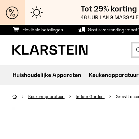
Tot 29% korting
48 UUR LANG MASSALE
Flexibele betalingen
Gratis verzending vanaf
Huishoudelijke Apparaten
Keukenapparatuur
Keukenapparatuur
Indoor Garden
GrowIt acce