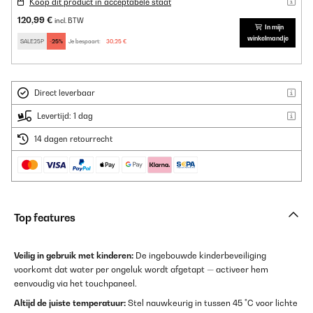
Koop dit product in acceptabele staat
120,99 €
incl. BTW
In mijn
winkelmandje
SALE25P
-25%
Je bespaart:
30,25 €
Direct leverbaar
Levertijd: 1 dag
14 dagen retourrecht
Top features
Veilig in gebruik met kinderen:
De ingebouwde kinderbeveiliging
voorkomt dat water per ongeluk wordt afgetapt — activeer hem
eenvoudig via het touchpaneel.
Altijd de juiste temperatuur:
Stel nauwkeurig in tussen 45 °C voor lichte