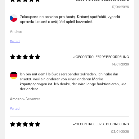
17/04/2026
Zakoupeno na penzion pro hosty. Krásný spotřebič, vypadá
opravdu luxusně a svůj účel splnil bezvadně.
Andrea
Vertaal
GECONTROLEERDE BEOORDELING
14/01/2026
Ich bin mit dem Heißwasserspender zufrieden. Ich habe ihn
ersetzt, weil ein anderer von einer anderen Marke
kaputtgegangen ist. Ich denke, der wird lange funktionieren, wie
der andere.
Amazon-Benutzer
Vertaal
GECONTROLEERDE BEOORDELING
03/01/2026