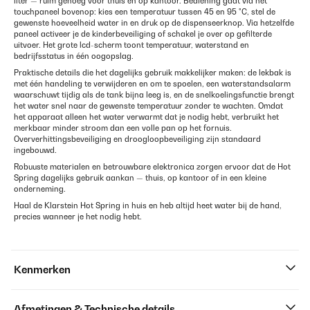
liter — ruim genoeg voor thuis én op kantoor. Bediening gaat via het
touchpaneel bovenop: kies een temperatuur tussen 45 en 95 °C, stel de
gewenste hoeveelheid water in en druk op de dispenseerknop. Via hetzelfde
paneel activeer je de kinderbeveiliging of schakel je over op gefilterde
uitvoer. Het grote lcd-scherm toont temperatuur, waterstand en
bedrijfsstatus in één oogopslag.
Praktische details die het dagelijks gebruik makkelijker maken: de lekbak is
met één handeling te verwijderen en om te spoelen, een waterstandsalarm
waarschuwt tijdig als de tank bijna leeg is, en de snelkoelingsfunctie brengt
het water snel naar de gewenste temperatuur zonder te wachten. Omdat
het apparaat alleen het water verwarmt dat je nodig hebt, verbruikt het
merkbaar minder stroom dan een volle pan op het fornuis.
Oververhittingsbeveiliging en droogloopbeveiliging zijn standaard
ingebouwd.
Robuuste materialen en betrouwbare elektronica zorgen ervoor dat de Hot
Spring dagelijks gebruik aankan — thuis, op kantoor of in een kleine
onderneming.
Haal de Klarstein Hot Spring in huis en heb altijd heet water bij de hand,
precies wanneer je het nodig hebt.
Kenmerken
Afmetingen & Technische details