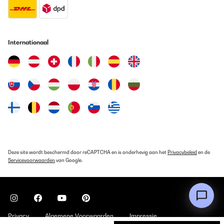
GECONTROLEERDE BEOORDELING
16/04/2024
Internationaal
Useful, smart and quiet happy but... but having difficulty removing
inner pot to clean and i don't see a help other than manual i
emailed company and no direct help! a video cleaning with citric
acid would be useful on youtube Can you run citric acid through
the spout for cleaning or is it just for inner pot? I'm not sure the
inner pot comes out as it says in manual and worry i might by
false break it, help, anyone?
Amazon-Benutzer
Vertaal
Deze site wordt beschermd door reCAPTCHA en is onderhevig aan het
Privacybeleid
en de
GECONTROLEERDE BEOORDELING
Servicevoorwaarden
van Google.
26/01/2024
Benissimo
Utente Amazon
Privacy
Algemene Voorwaarden
Impressie
Vertaal