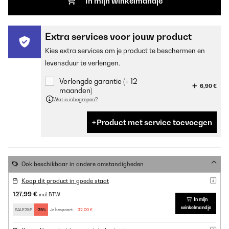
In mijn winkelmandje
Extra services voor jouw product
Kies extra services om je product te beschermen en
levensduur te verlengen.
Verlengde garantie (+ 12
6,90 €
maanden)
Wat is inbegrepen?
Product met service toevoegen
Ook beschikbaar in andere omstandigheden
Koop dit product in goede staat
127,99 €
incl. BTW
In mijn
winkelmandje
SALE25P
-25%
Je bespaart:
32,00 €