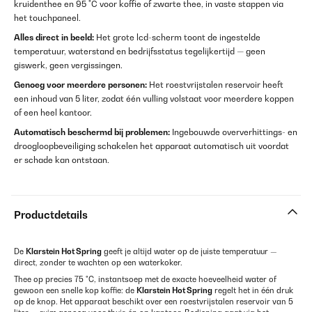
kruidenthee en 95 °C voor koffie of zwarte thee, in vaste stappen via
het touchpaneel.
Alles direct in beeld:
Het grote lcd-scherm toont de ingestelde
temperatuur, waterstand en bedrijfsstatus tegelijkertijd — geen
giswerk, geen vergissingen.
Genoeg voor meerdere personen:
Het roestvrijstalen reservoir heeft
een inhoud van 5 liter, zodat één vulling volstaat voor meerdere koppen
of een heel kantoor.
Automatisch beschermd bij problemen:
Ingebouwde oververhittings- en
droogloopbeveiliging schakelen het apparaat automatisch uit voordat
er schade kan ontstaan.
Productdetails
De
Klarstein Hot Spring
geeft je altijd water op de juiste temperatuur —
direct, zonder te wachten op een waterkoker.
Thee op precies 75 °C, instantsoep met de exacte hoeveelheid water of
gewoon een snelle kop koffie: de
Klarstein Hot Spring
regelt het in één druk
op de knop. Het apparaat beschikt over een roestvrijstalen reservoir van 5