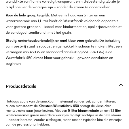
wanddikte van 1 cm is volledig transparant en hittebestendig. Zo zie je
altijd hoe ver de worstjes zijn – zonder de stoom te onderbreken.
Voor de hele groep tegelijk:
Met een inhoud van 5 liter en een
waterreservoir van 1,1 liter biedt de Wurstfabrik voldoende capaciteit
voor grotere groepen – ideaal voor kinderfeestjes, spelletjesavonden of
de zondagochtendbrunch met het gezin.
Stevig, onderhoudsvriendelijk en snel klaar voor gebruik:
De behuizing
van roestvrij staal is robuust en gemakkelijk schoon te maken. Met een
vermogen van 450 W en standaard aansluiting (220–240 V~) is de
Wurstfabrik 450 direct klaar voor gebruik – gewoon aansluiten en
beginnen.
Productdetails
Hotdogs zoals van de snackbar – helemaal zonder vet, zonder frituren,
alleen met stoom: de
Klarstein
Wurstfabrik 450
brengt de klassieker
rechtstreeks naar jouw keuken. Met een
5-liter binnenruimte
en een
1,1-liter
waterreservoir
garen meerdere worstjes tegelijk zachtjes in de hete stoom
– zonder barsten, zonder uitdrogen, maar met de typische bite die worstjes
van de professional hebben.