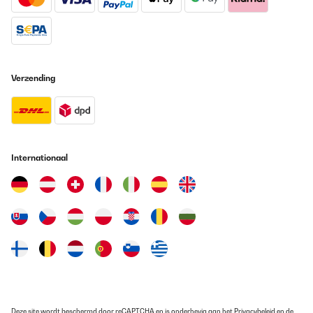
Vertaal
GECONTROLEERDE BEOORDELING
12/07/2024
Verzending
Tolle Verarbeitung würde ich wieder kaufen.
Amazon-Benutzer
Vertaal
Internationaal
GECONTROLEERDE BEOORDELING
29/03/2024
Simple a utiliser
Utilisateur d'Amazon
Vertaal
GECONTROLEERDE BEOORDELING
Deze site wordt beschermd door reCAPTCHA en is onderhevig aan het
Privacybeleid
11/03/2024
en de