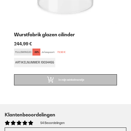
Wurstfabrik glazen cilinder
244,99 €
FULLSWING30
-30%
Je bespaart:
73,50 €
ARTIKELNUMMER: 10034455
In mijn winkelmandje
Klantenbeoordelingen
54 Beoordelingen