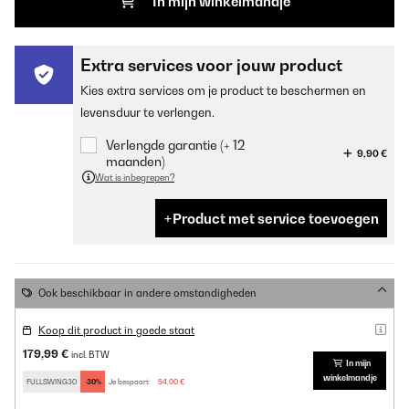
In mijn winkelmandje
Extra services voor jouw product
Kies extra services om je product te beschermen en
levensduur te verlengen.
Verlengde garantie (+ 12
9,90 €
maanden)
Wat is inbegrepen?
Product met service toevoegen
Ook beschikbaar in andere omstandigheden
Koop dit product in goede staat
179,99 €
incl. BTW
In mijn
winkelmandje
FULLSWING30
-30%
Je bespaart:
54,00 €