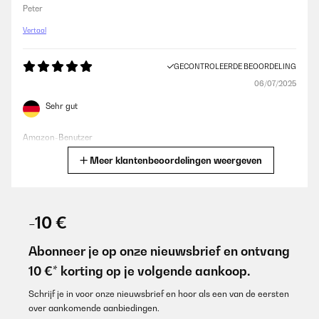
Peter
Vertaal
GECONTROLEERDE BEOORDELING
06/07/2025
Sehr gut
Amazon-Benutzer
Meer klantenbeoordelingen weergeven
Vertaal
GECONTROLEERDE BEOORDELING
27/06/2025
-10 €
#ERROR!
Abonneer je op onze nieuwsbrief en ontvang
Amazon-Benutzer
10 €* korting op je volgende aankoop.
Vertaal
Schrijf je in voor onze nieuwsbrief en hoor als een van de eersten
over aankomende aanbiedingen.