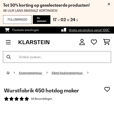
Tot 30% korting op geselecteerde producten!
48 UUR LANG MASSALE KORTINGEN!
Nu
17
02
24
FULLSWING30
U
M
S
winkelen
Flexibele betalingen
Gratis verzending vanaf 100€*
Keukenapparatuur
Kleine Keukenapparatuur
Wurstfabrik 450 hotdog maker
54 Beoordelingen