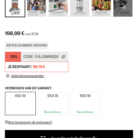
+4
198,99 €
incl. BTW
ARTIKELNUMMER: 10034450
-30%
CODE:
FULLSWING30
JE BESPAART:
59,70 €
Gebruiksvoorwaarden
VERMOGEN VAN DE VARIANT:
450 W
550 W
600 W
Beschikbaar
Beschikbaar
Wat betekenen de statussen?