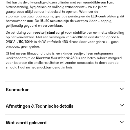
Het hart is de dikwandige glazen cilinder met een
wanddikte van 1 cm
:
hittebestendig, hygiënisch en volledig transparant – zo zie je het
gaarproces altijd zonder het deksel te openen. Wanneer de
stoomtemperatuur optimaal is, geeft de geïntegreerde
LED-controlelamp
dit
betrouwbaar aan. Na
15–20 minuten
zijn de worstjes klaar – sappig,
gelijkmatig gegaard en serveerklaar.
De behuizing van
roestvrij staal
zorgt voor stabiliteit en een nette uitstraling
op het keukenblad. Met een vermogen van
450 W
en aansluiting op
220–
240 V~ / 50/60 Hz
is de Wurstfabrik 450 direct klaar voor gebruik – geen
ombouw, geen gedoe.
Of het nu een filmavond thuis is, een kinderfeestje of een ontspannen
weekendontbijt: de
Klarstein
Wurstfabrik 450 is een betrouwbare metgezel
voor iedereen die snelle resultaten wil zonder concessies te doen aan de
smaak. Haal nu het snackbar-genot in huis.
Kenmerken
Afmetingen & Technische details
Wat wordt geleverd