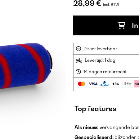
28,99 €
incl. BTW
In
Direct leverbaar
Levertijd: 1 dag
14 dagen retourrecht
Top features
Als nieuw:
vervangende bor
Gespecialiseerd:
bijzonder 