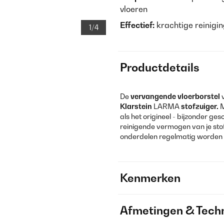
vloeren
Effectief:
krachtige reinigi
1/4
Productdetails
De
vervangende vloerborstel
v
Klarstein
LARMA
stofzuiger.
M
als het origineel - bijzonder ge
reinigende vermogen van je sto
onderdelen regelmatig worden
Kenmerken
Afmetingen & Techn