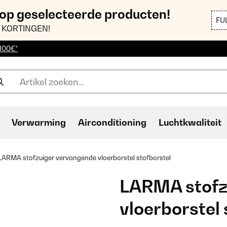
 op geselecteerde producten!
FU
 KORTINGEN!
 100€*
Verwarming
Airconditioning
Luchtkwaliteit
LARMA stofzuiger vervangende vloerborstel stofborstel
LARMA stofz
vloerborstel 