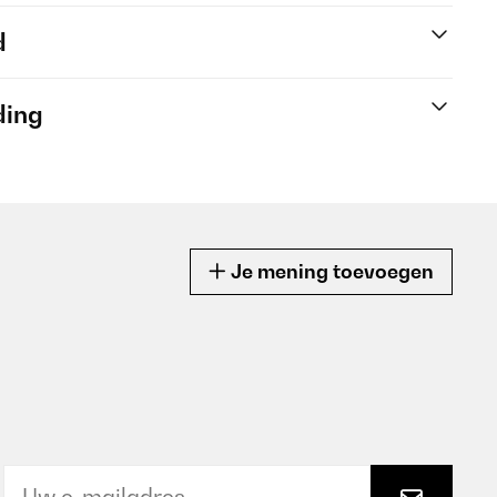
d
ding
Je mening toevoegen