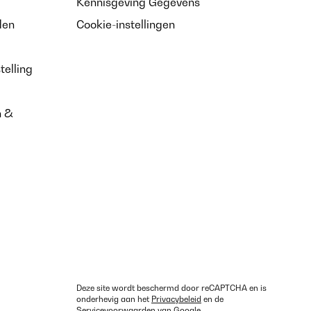
Kennisgeving Gegevens
den
Cookie-instellingen
telling
n &
Deze site wordt beschermd door reCAPTCHA en is
onderhevig aan het
Privacybeleid
en de
Servicevoorwaarden
van Google.