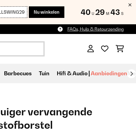
40
29
41
LLSWING29
Nu winkelen
U
M
S
FAQs, Hulp & Retourzending
Barbecues
Tuin
Hifi & Audio
Aanbiedingen
Ni
uiger vervangende
stofborstel