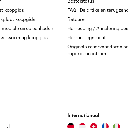
y
Bestelstatus
st koopgids
FAQ | De artikelen terugzen
okplaat koopgids
Retoure
: mobiele airco eenheden
Herroeping / Annulering bes
e verwarming koopgids
Herroepingsrecht
Originele reserveonderdele
reparatiecentrum
g
Internationaal