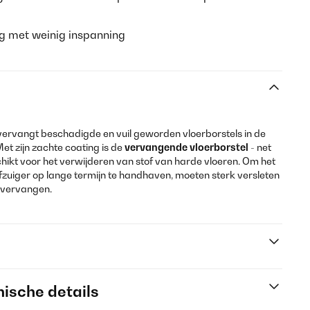
ng met weinig inspanning
ervangt beschadigde en vuil geworden vloerborstels in de
et zijn zachte coating is de
vervangende vloerborstel
- net
schikt voor het verwijderen van stof van harde vloeren. Om het
fzuiger op lange termijn te handhaven, moeten sterk versleten
 vervangen.
ische details