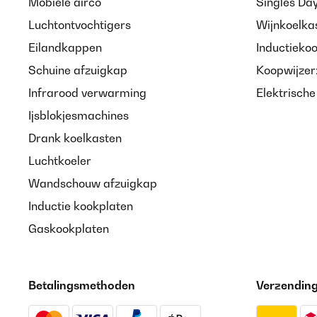
Mobiele airco
Singles Da
Luchtontvochtigers
Wijnkoelka
Eilandkappen
Inductieko
Schuine afzuigkap
Koopwijzer
Infrarood verwarming
Elektrisch
Ijsblokjesmachines
Drank koelkasten
Luchtkoeler
Wandschouw afzuigkap
Inductie kookplaten
Gaskookplaten
Betalingsmethoden
Verzendin