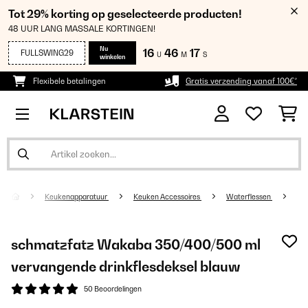
Tot 29% korting op geselecteerde producten!
48 UUR LANG MASSALE KORTINGEN!
Nu
16
46
16
FULLSWING29
U
M
S
winkelen
Flexibele betalingen
Gratis verzending vanaf 100€*
Keukenapparatuur
Keuken Accessoires
Waterflessen
schmatzfatz Wakaba 350/400/500 ml
vervangende drinkflesdeksel blauw
50 Beoordelingen