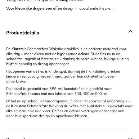
Voor kleurrijke dagen
: een effen design in opvallende kleuren.
Productdetails
De
Klarstein
Schmatzfatz Wakaba drinkfles is de perfecte metgezel voor
elke dag – maar alleen met de bijpassende
deksel
. Of de fles nu in de
schooltas, rugzak of fietstas zit – dankzij de betrouwbare, lekvrije sluiting
blijft alles veilig en droog opgeborgen.
Het openen van de fles is kinderspel: dankzij de 1-kliksluiting drinken
kinderen eenvoudig met één hand, zonder hun activiteit te hoeven
onderbreken.
De deksel is gemaakt van BPA-vrij kunststof en is geschikt voor
Schmatzfatz flessen met een inhoud van 350, 400 en 500 ml.
Of het nu op school, de kinderopvang, tijdens het sporten of onderweg is –
de
Klarstein
Schmatzfatz Wakaba drinkfles met 1-klikdeksel is geschikt voor
elke situatie, elke dag weer. De fles en deksel overtuigen daarnaast ook
door hun sportieve design en opvallende kleuren.