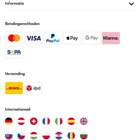
GECONTROLEERDE BEOORDELING
Informatie
20/05/2024
Gute Qualität. Als Erstaz gekauft. Sehr zufrieden. Hält gut dicht.
Betalingsmethoden
Amazon-Benutzer
Vertaal
GECONTROLEERDE BEOORDELING
20/05/2024
Verzending
Als Erstaz gekauft. Sehr zufrieden. Hält gut dicht.
Amazon-Benutzer
Vertaal
Internationaal
GECONTROLEERDE BEOORDELING
29/04/2024
----