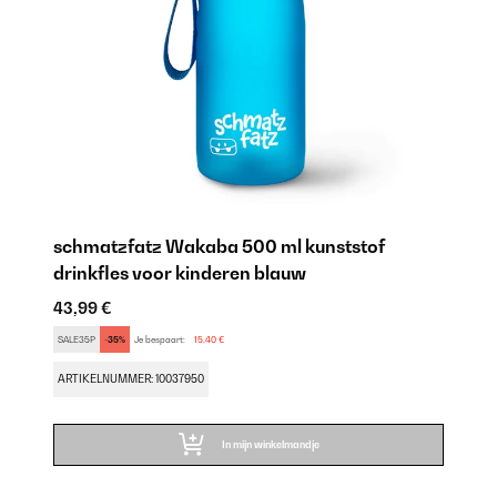
schmatzfatz Wakaba 500 ml kunststof
drinkfles voor kinderen blauw
43,99 €
SALE35P
-35%
Je bespaart:
15,40 €
ARTIKELNUMMER: 10037950
In mijn winkelmandje