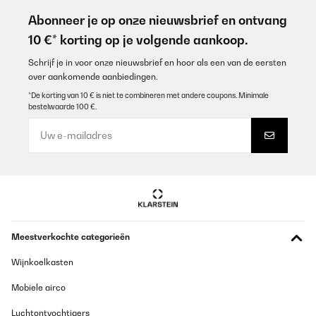
Gute Qualität
Abonneer je op onze nieuwsbrief en ontvang
Amazon-Benutzer
10 €* korting op je volgende aankoop.
Vertaal
Schrijf je in voor onze nieuwsbrief en hoor als een van de eersten
over aankomende aanbiedingen.
GECONTROLEERDE BEOORDELING
*De korting van 10 € is niet te combineren met andere coupons. Minimale
bestelwaarde 100 €.
16/07/2025
Utile e adatta alla borraccia
Utente Amazon
Vertaal
GECONTROLEERDE BEOORDELING
Meestverkochte categorieën
25/02/2025
Wie in der Beschreibung passt er sehr gut auf die Flasche. Es
Wijnkoelkasten
läuft nichts aus.
Mobiele airco
Amazon-Benutzer
Luchtontvochtigers
Vertaal