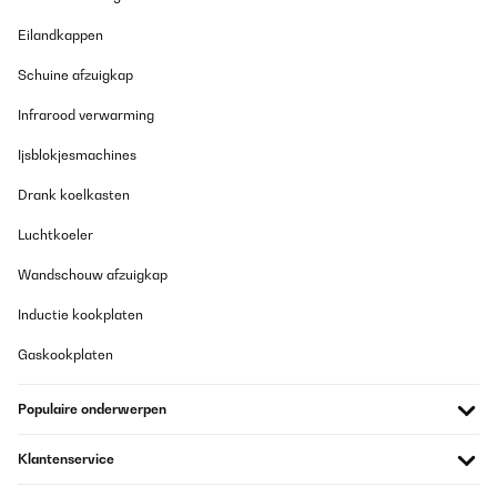
Eilandkappen
GECONTROLEERDE BEOORDELING
Schuine afzuigkap
23/05/2024
Infrarood verwarming
Lieben die Schmatzfatz Produkte. 1 Mal im Jahr muss ein neuer
Stopel bestellt werden. Da die Kinder die Flasche immer
schmeißen beim Fussballtraining.
Ijsblokjesmachines
Amazon-Benutzer
Drank koelkasten
Vertaal
Luchtkoeler
Wandschouw afzuigkap
GECONTROLEERDE BEOORDELING
23/05/2024
Inductie kookplaten
Fussballspieler Lieben die Schmatzfatz Produkte. 1 Mal im Jahr
Gaskookplaten
muss ein neuer Stopel bestellt werden. Da die Kinder die Flasche
immer schmeißen beim Fussballtraining.
Populaire onderwerpen
Amazon-Benutzer
Vertaal
Klantenservice