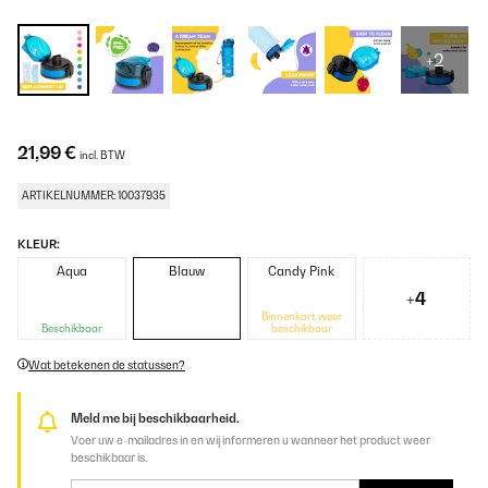
+2
21,99 €
incl. BTW
ARTIKELNUMMER: 10037935
KLEUR:
Aqua
Blauw
Candy Pink
+4
Binnenkort weer
Beschikbaar
beschikbaar
Wat betekenen de statussen?
Meld me bij beschikbaarheid.
Voer uw e-mailadres in en wij informeren u wanneer het product weer
beschikbaar is.