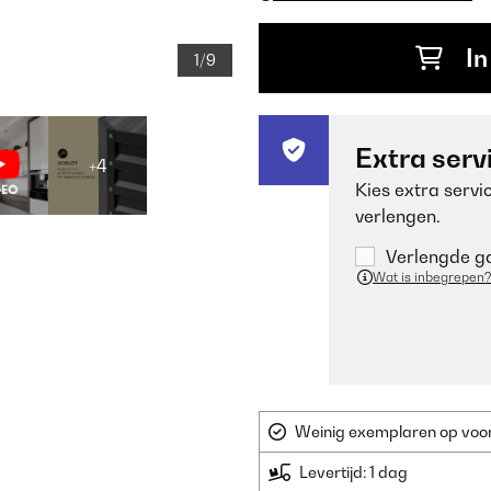
In
1/9
Extra serv
+4
Kies extra servi
verlengen.
Verlengde ga
Wat is inbegrepen?
Weinig exemplaren op voorr
Levertijd: 1 dag