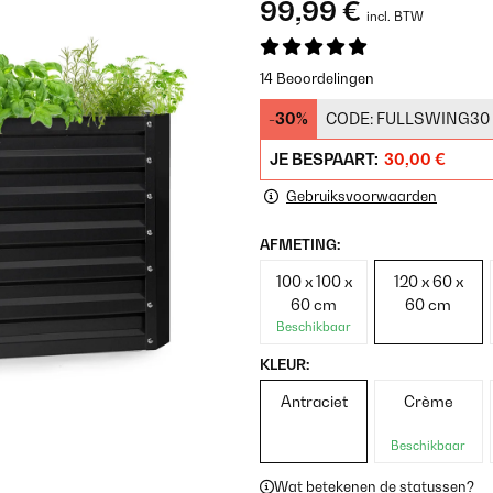
99,99 €
incl. BTW
14 Beoordelingen
-30%
CODE:
FULLSWING30
JE BESPAART:
30,00 €
Gebruiksvoorwaarden
AFMETING:
100 x 100 x
120 x 60 x
60 cm
60 cm
Beschikbaar
KLEUR:
Antraciet
Crème
Beschikbaar
Wat betekenen de statussen?