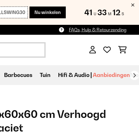
41
33
11
LLSWING30
Nu winkelen
U
M
S
FAQs, Hulp & Retourzending
Barbecues
Tuin
Hifi & Audio
Aanbiedingen
Ni
0x60x60 cm Verhoogd
aciet