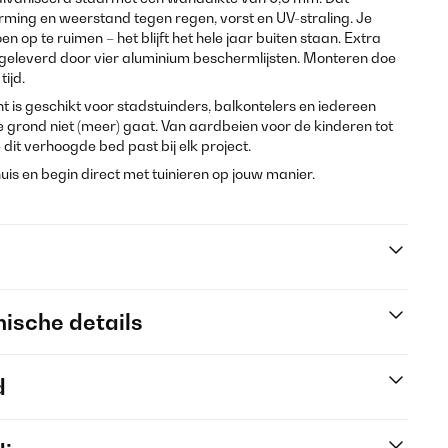
rming en weerstand tegen regen, vorst en UV-straling. Je
oen op te ruimen – het blijft het hele jaar buiten staan. Extra
t geleverd door vier aluminium beschermlijsten. Monteren doe
ijd.
 is geschikt voor stadstuinders, balkontelers en iedereen
de grond niet (meer) gaat. Van aardbeien voor de kinderen tot
dit verhoogde bed past bij elk project.
uis en begin direct met tuinieren op jouw manier.
ische details
d