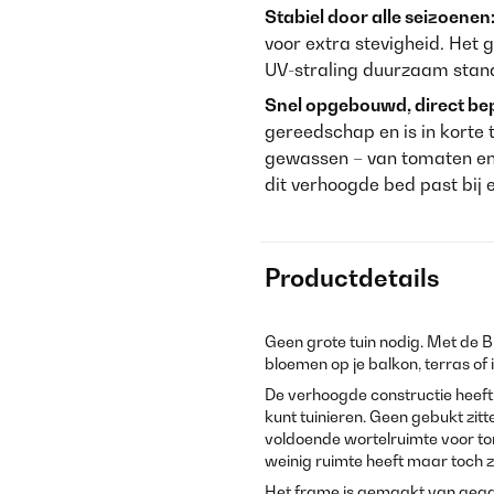
Stabiel door alle seizoenen
voor extra stevigheid. Het 
UV-straling duurzaam stand 
Snel opgebouwd, direct be
gereedschap en is in korte 
gewassen – van tomaten en 
dit verhoogde bed past bij e
Productdetails
Geen grote tuin nodig. Met de B
bloemen op je balkon, terras of 
De verhoogde constructie heef
kunt tuinieren. Geen gebukt zit
voldoende wortelruimte voor tom
weinig ruimte heeft maar toch z
Het frame is gemaakt van gega