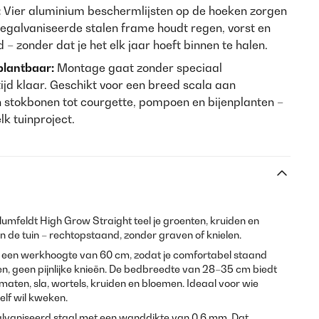
:
Vier aluminium beschermlijsten op de hoeken zorgen
gegalvaniseerde stalen frame houdt regen, vorst en
– zonder dat je het elk jaar hoeft binnen te halen.
plantbaar:
Montage gaat zonder speciaal
tijd klaar. Geschikt voor een breed scala aan
stokbonen tot courgette, pompoen en bijenplanten –
lk tuinproject.
lumfeldt High Grow Straight teel je groenten, kruiden en
in de tuin – rechtopstaand, zonder graven of knielen.
t een werkhoogte van 60 cm, zodat je comfortabel staand
ten, geen pijnlijke knieën. De bedbreedte van 28–35 cm biedt
aten, sla, wortels, kruiden en bloemen. Ideaal voor wie
elf wil kweken.
lvaniseerd staal met een wanddikte van 0,6 mm. Dat