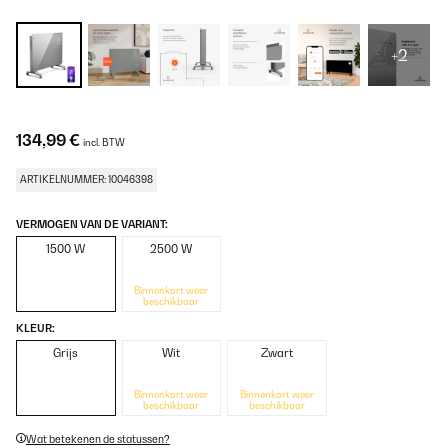
+2
134,99 €
incl. BTW
ARTIKELNUMMER: 10046398
VERMOGEN VAN DE VARIANT:
1500 W
2500 W
Binnenkort weer
beschikbaar
KLEUR:
Grijs
Wit
Zwart
Binnenkort weer
Binnenkort weer
beschikbaar
beschikbaar
Wat betekenen de statussen?