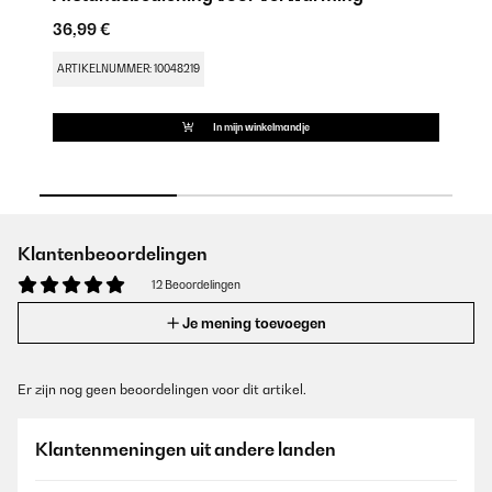
36,99 €
24
ARTIKELNUMMER: 10048219
AR
In mijn winkelmandje
Klantenbeoordelingen
12 Beoordelingen
Je mening toevoegen
Er zijn nog geen beoordelingen voor dit artikel.
Klantenmeningen uit andere landen