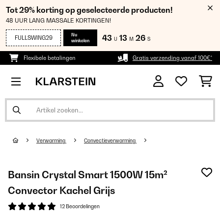
Tot 29% korting op geselecteerde producten!
48 UUR LANG MASSALE KORTINGEN!
Nu
43
13
26
FULLSWING29
U
M
S
winkelen
Flexibele betalingen
Gratis verzending vanaf 100€*
Verwarming
Convectieverwarming
Bansin Crystal Smart 1500W 15m²
Convector Kachel Grijs
12 Beoordelingen