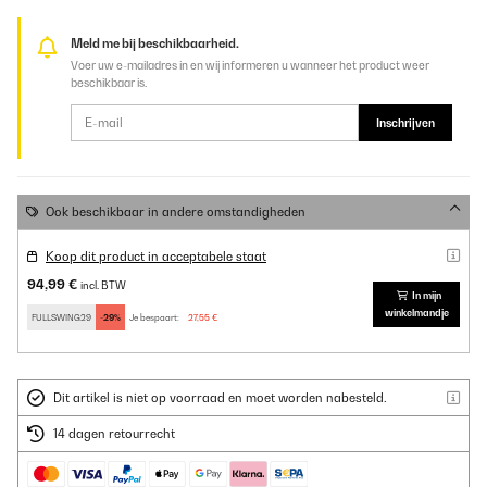
Meld me bij beschikbaarheid.
Voer uw e-mailadres in en wij informeren u wanneer het product weer
beschikbaar is.
Inschrijven
Ook beschikbaar in andere omstandigheden
Koop dit product in acceptabele staat
94,99 €
incl. BTW
In mijn
winkelmandje
FULLSWING29
-29%
Je bespaart:
27,55 €
Dit artikel is niet op voorraad en moet worden nabesteld.
14 dagen retourrecht