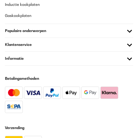
Inductie kookplaten
Vertaal
Gaskookplaten
GECONTROLEERDE BEOORDELING
Populaire onderwerpen
10/11/2025
Pedí el calefactor Klarstein Bansin de 2500 vatios con mucha
Klantenservice
ilusión, ya que su elegante diseño y sus funciones inteligentes me
conquistaron de inmediato. Y debo decir: ¡En muchos sentidos,
es un producto fantástico que cumple con lo prometido!Lo que
Informatie
más me gustó:Diseño y calidad: El aparato tiene un aspecto
simplemente impresionante. El frontal de cristal y sus líneas
estilizadas son realmente llamativos. La fabricación es de
primera calidad y le da a cualquier habitación un toque moderno
Betalingsmethoden
al instante.Control inteligente: El control mediante la aplicación
es ingenioso y funciona a la perfección. Poder encender el
calefactor de camino a casa es una comodidad
indispensable.Funcionamiento intuitivo: La pantalla táctil es muy
fácil de usar y los distintos modos (especialmente el modo ECO)
están muy bien pensados.Por qué lo devuelvo:Ahora bien, el quid
de la cuestión: El calefactor es potente, pero simplemente era
demasiado para mi habitación. Tengo un edificio antiguo muy
diáfano, con techos altos y más de 50 metros cuadrados, que
suele ser difícil de calentar.Aunque el Bansin hizo lo posible y sin
Verzending
duda funcionaría de maravilla en habitaciones más pequeñas o
en edificios nuevos mejor aislados, en mi caso concreto no logró