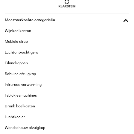
Vertaal
Meestverkochte categorieën
GECONTROLEERDE BEOORDELING
05/12/2025
Wijnkoelkasten
Wir sind sehr begeistertDie App lässt sich ganz leicht
Mobiele airco
installierenAuch die Bedienung mit der Fernsteuerung ist sehr
gutDurch die Rollen und die kompakte Größe findet der Ofen in
Luchtontvochtigers
jedem Zimmer schnell einen PlatzEr ist recht schnell warmWir
werden uns noch einen kaufen!
Eilandkappen
Amazon-Benutzer
Schuine afzuigkap
Vertaal
Infrarood verwarming
GECONTROLEERDE BEOORDELING
Ijsblokjesmachines
05/12/2025
Drank koelkasten
Macht seinen Job sehr gut, allerdings lautes Knacken bei
Aufheizen und Abkühlen. Wlan Verbindung incl. Alexa sehr
Luchtkoeler
einfach. Absolute Kaufempfehlung, habe bereits 3 Geräte im
Einsatz.
Wandschouw afzuigkap
Amazon-Benutzer