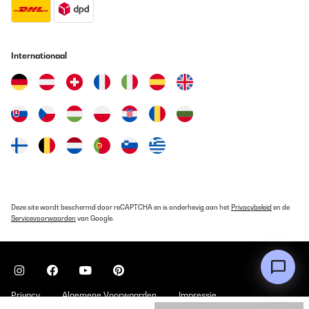
alcanzar la temperatura confortable que deseaba en ese espacio
tan grande. Es perfecto para habitaciones de tamaño normal o
como calefacción complementaria, pero para el vestíbulo de mi
edificio antiguo, lamentablemente tengo que buscar una solución
aún más potente.Conclusión:Es una verdadera lástima, porque
Internationaal
devuelvo el aparato con mucha pena. El Klarstein Bansin es un
dispositivo de alta calidad, elegante e ingenioso. Para el usuario
doméstico medio, es una compra imprescindible. Personalmente,
necesito un aparato con aún más potencia para mis necesidades
específicas. Sin embargo, ¡fue una gran experiencia y un
producto fantástico!
Usuario/a de amazon
Vertaal
GECONTROLEERDE BEOORDELING
Deze site wordt beschermd door reCAPTCHA en is onderhevig aan het
Privacybeleid
04/11/2025
en de
Servicevoorwaarden
van Google.
Brilliant. This is now my third. Works wonders in heating up a
room. Have not tried the WiFi option.
Amazon user
Vertaal
Privacy
Algemene Voorwaarden
Impressie