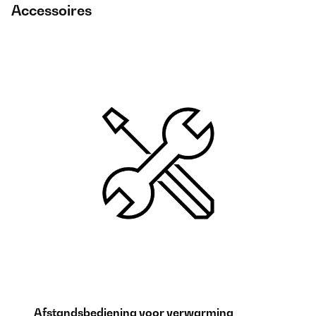
Accessoires
Afstandsbediening voor verwarming
P