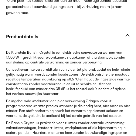
10 cm past het toestel discreet aan de muur. Montage zonder speciaal
gereedschap of bouwkundige ingrepen – bij verhuizing neem je hem
gewoon mee.
Productdetails
De Klarstein Bansin Crystal is een elektrische convectorverwarmer van
1.500 W – geschikt voor woonkamer, slaapkamer of thuiskantoor, zonder
aansluiting op centrale verwarming en zonder verbouwing.
Convectiewarmte verspreidt zich van vloer tot plafond, zodat de hele ruimte
gelijkmatig warm wordt zonder koude zones. De elektronische thermostaat
regelt de temperatuur nauwkeurig op ±0,5 °C en houdt de ingestelde warmte
constant aan zonder voortdurend in en uit te schakelen. Met een
bedrijfsgeluid van minder dan 35 dB is het toestel ook 's nachts of tijdens
het werken nauwelijks hoorbaar.
De ingebouwde weektimer laat je de verwarming 7 dagen vooruit
programmeren: warmte precies wanneer je die nodig hebt, niet meer en niet
minder. Een stofbescherming houdt het verwarmingselement schoon en
voorkomt de typische brandlucht bij het eerste gebruik van het seizoen.
De Bansin Crystal is praktisch voor ruimtes zonder centrale verwarming:
vakantiewoningen, kantoorruimtes, werkplaatsen of als bijverwarming in
oudere panden. Huurders monteren hem zonder bouwkundige ingrepen en