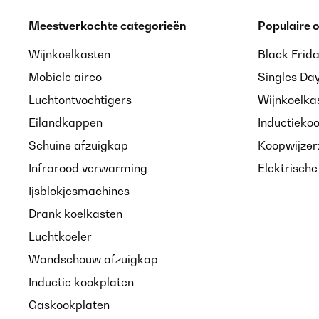
Meestverkochte categorieën
Populaire
Wijnkoelkasten
Black Frid
Mobiele airco
Singles Da
Luchtontvochtigers
Wijnkoelka
Eilandkappen
Inductieko
Schuine afzuigkap
Koopwijzer
Infrarood verwarming
Elektrisch
Ijsblokjesmachines
Drank koelkasten
Luchtkoeler
Wandschouw afzuigkap
Inductie kookplaten
Gaskookplaten