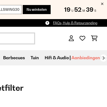
19
52
37
LLSWING30
Nu winkelen
U
M
S
FAQs, Hulp & Retourzending
Barbecues
Tuin
Hifi & Audio
Aanbiedingen
Ni
tfilter