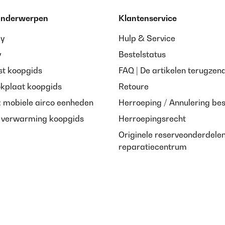
 onderwerpen
Klantenservice
ay
Hulp & Service
y
Bestelstatus
st koopgids
FAQ | De artikelen terugzen
okplaat koopgids
Retoure
: mobiele airco eenheden
Herroeping / Annulering bes
e verwarming koopgids
Herroepingsrecht
Originele reserveonderdele
reparatiecentrum