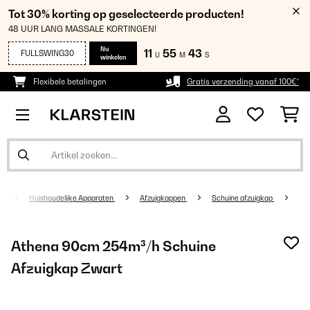
Tot 30% korting op geselecteerde producten!
48 UUR LANG MASSALE KORTINGEN!
Nu
11
55
42
FULLSWING30
U
M
S
winkelen
Flexibele betalingen
Gratis verzending vanaf 100€*
Huishoudelijke Apparaten
Afzuigkappen
Schuine afzuigkap
Athena 90cm 254m³/h Schuine
Afzuigkap Zwart