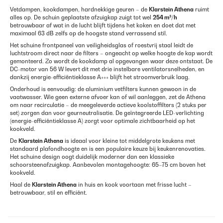
Vetdampen, kookdampen, hardnekkige geuren – de
Klarstein Athena
ruimt
alles op. De schuin geplaatste afzuigkap zuigt tot wel
254 m³/h
betrouwbaar af wat in de lucht blijft tijdens het koken en doet dat met
maximaal 63 dB zelfs op de hoogste stand verrassend stil.
Het schuine frontpaneel van veiligheidsglas of roestvrij staal leidt de
luchtstroom direct naar de filters – ongeacht op welke hoogte de kap wordt
gemonteerd. Zo wordt de kookdamp al opgevangen waar deze ontstaat. De
DC-motor van 56 W levert dit met drie instelbare ventilatorsnelheden, en
dankzij energie-efficiëntieklasse A+++ blijft het stroomverbruik laag.
Onderhoud is eenvoudig: de aluminium vetfilters kunnen gewoon in de
vaatwasser. Wie geen externe afvoer kan of wil aanleggen, zet de Athena
om naar recirculatie – de meegeleverde actieve koolstoffilters (2 stuks per
set) zorgen dan voor geurneutralisatie. De geïntegreerde LED-verlichting
(energie-efficiëntieklasse A) zorgt voor optimale zichtbaarheid op het
kookveld.
De
Klarstein Athena
is ideaal voor kleine tot middelgrote keukens met
standaard plafondhoogte en is een populaire keuze bij keukenrenovaties.
Het schuine design oogt duidelijk moderner dan een klassieke
schoorsteenafzuigkap. Aanbevolen montagehoogte: 65–75 cm boven het
kookveld.
Haal de
Klarstein Athena
in huis en kook voortaan met frisse lucht –
betrouwbaar, stil en efficiënt.