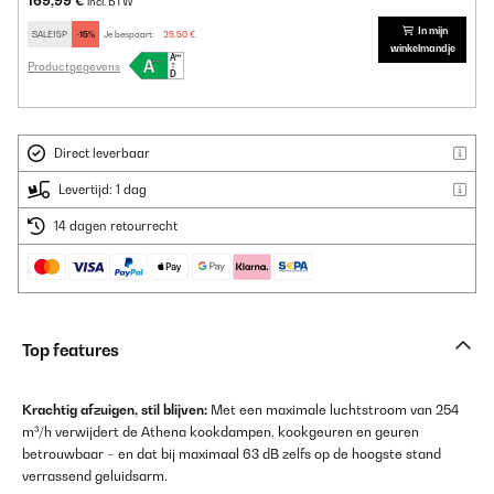
169,99 €
incl. BTW
In mijn
SALE15P
-15%
Je bespaart:
25,50 €
winkelmandje
Productgegevens
Direct leverbaar
Levertijd: 1 dag
14 dagen retourrecht
Top features
Krachtig afzuigen, stil blijven:
Met een maximale luchtstroom van 254
m³/h verwijdert de Athena kookdampen, kookgeuren en geuren
betrouwbaar – en dat bij maximaal 63 dB zelfs op de hoogste stand
verrassend geluidsarm.