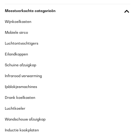
Meestverkochte categorieën
Wijnkoelkasten
Mobiele airco
Luchtontvochtigers
Eilandkappen
Schuine afzuigkap
Infrarood verwarming
Ijsblokjesmachines
Drank koelkasten
Luchtkoeler
Wandschouw afzuigkap
Inductie kookplaten