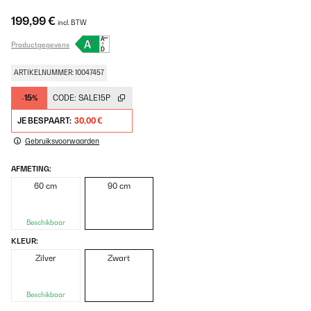
199,99 €
incl. BTW
Productgegevens
ARTIKELNUMMER: 10047457
-15%
CODE:
SALE15P
JE BESPAART:
30,00 €
Gebruiksvoorwaarden
AFMETING:
60 cm
90 cm
Beschikbaar
KLEUR:
Zilver
Zwart
Beschikbaar