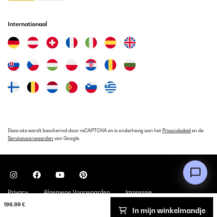
Internationaal
Deze site wordt beschermd door reCAPTCHA en is onderhevig aan het
Privacybeleid
en de
Servicevoorwaarden
van Google.
Privacy
Algemene Voorwaarden
Impressie
199,99 €
In mijn winkelmandje
Copyright © 2026 Klarstein. All rights reserved