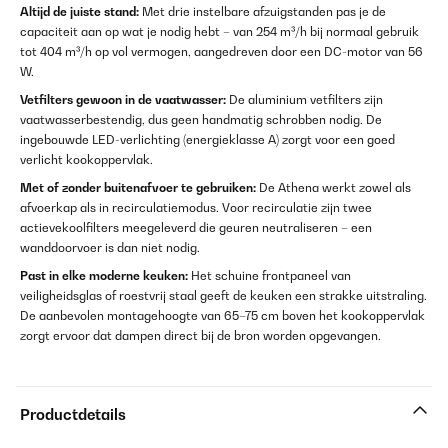
Altijd de juiste stand:
Met drie instelbare afzuigstanden pas je de
capaciteit aan op wat je nodig hebt – van 254 m³/h bij normaal gebruik
tot 404 m³/h op vol vermogen, aangedreven door een DC-motor van 56
W.
Vetfilters gewoon in de vaatwasser:
De aluminium vetfilters zijn
vaatwasserbestendig, dus geen handmatig schrobben nodig. De
ingebouwde LED-verlichting (energieklasse A) zorgt voor een goed
verlicht kookoppervlak.
Met of zonder buitenafvoer te gebruiken:
De Athena werkt zowel als
afvoerkap als in recirculatiemodus. Voor recirculatie zijn twee
actievekoolfilters meegeleverd die geuren neutraliseren – een
wanddoorvoer is dan niet nodig.
Past in elke moderne keuken:
Het schuine frontpaneel van
veiligheidsglas of roestvrij staal geeft de keuken een strakke uitstraling.
De aanbevolen montagehoogte van 65–75 cm boven het kookoppervlak
zorgt ervoor dat dampen direct bij de bron worden opgevangen.
Productdetails