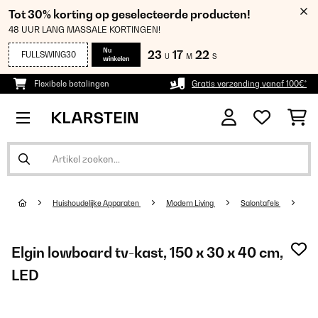
Tot 30% korting op geselecteerde producten!
48 UUR LANG MASSALE KORTINGEN!
Nu
23
17
21
FULLSWING30
U
M
S
winkelen
Flexibele betalingen
Gratis verzending vanaf 100€*
Huishoudelijke Apparaten
Modern Living
Salontafels
Elgin lowboard tv-kast, 150 x 30 x 40 cm,
LED