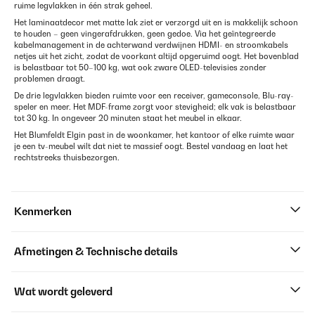
ruime legvlakken in één strak geheel.
Het laminaatdecor met matte lak ziet er verzorgd uit en is makkelijk schoon
te houden – geen vingerafdrukken, geen gedoe. Via het geïntegreerde
kabelmanagement in de achterwand verdwijnen HDMI- en stroomkabels
netjes uit het zicht, zodat de voorkant altijd opgeruimd oogt. Het bovenblad
is belastbaar tot 50–100 kg, wat ook zware OLED-televisies zonder
problemen draagt.
De drie legvlakken bieden ruimte voor een receiver, gameconsole, Blu-ray-
speler en meer. Het MDF-frame zorgt voor stevigheid; elk vak is belastbaar
tot 30 kg. In ongeveer 20 minuten staat het meubel in elkaar.
Het Blumfeldt Elgin past in de woonkamer, het kantoor of elke ruimte waar
je een tv-meubel wilt dat niet te massief oogt. Bestel vandaag en laat het
rechtstreeks thuisbezorgen.
Kenmerken
Afmetingen & Technische details
Wat wordt geleverd