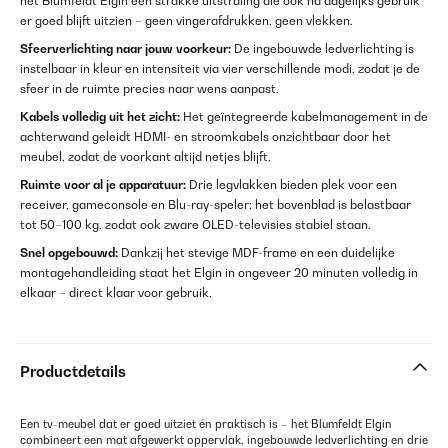
het Blumfeldt Elgin een strakke uitstraling die ook na dagelijks gebruik
er goed blijft uitzien – geen vingerafdrukken, geen vlekken.
Sfeerverlichting naar jouw voorkeur:
De ingebouwde ledverlichting is
instelbaar in kleur en intensiteit via vier verschillende modi, zodat je de
sfeer in de ruimte precies naar wens aanpast.
Kabels volledig uit het zicht:
Het geïntegreerde kabelmanagement in de
achterwand geleidt HDMI- en stroomkabels onzichtbaar door het
meubel, zodat de voorkant altijd netjes blijft.
Ruimte voor al je apparatuur:
Drie legvlakken bieden plek voor een
receiver, gameconsole en Blu-ray-speler; het bovenblad is belastbaar
tot 50–100 kg, zodat ook zware OLED-televisies stabiel staan.
Snel opgebouwd:
Dankzij het stevige MDF-frame en een duidelijke
montagehandleiding staat het Elgin in ongeveer 20 minuten volledig in
elkaar – direct klaar voor gebruik.
Productdetails
Een tv-meubel dat er goed uitziet én praktisch is – het Blumfeldt Elgin
combineert een mat afgewerkt oppervlak, ingebouwde ledverlichting en drie