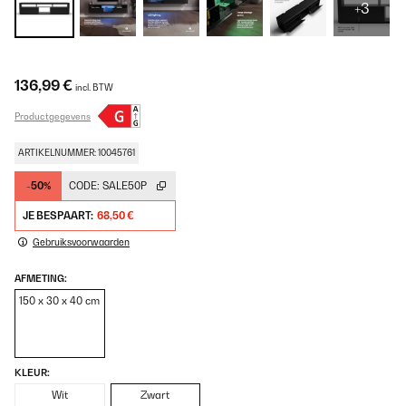
+3
136,99 €
incl. BTW
Productgegevens
ARTIKELNUMMER: 10045761
-50%
CODE:
SALE50P
JE BESPAART:
68,50 €
Gebruiksvoorwaarden
AFMETING:
150 x 30 x 40 cm
KLEUR:
Wit
Zwart