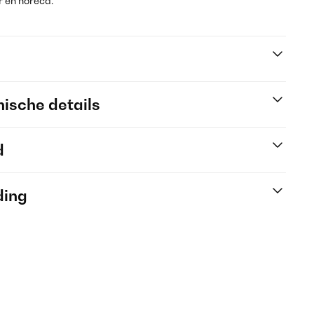
r en horeca.
ische details
d
ding