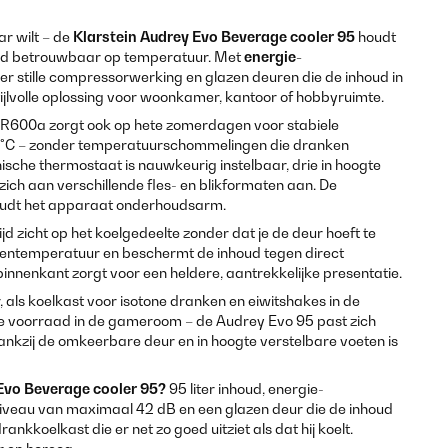
r wilt – de
Klarstein
Audrey Evo Beverage cooler 95
houdt
houd betrouwbaar op temperatuur. Met
energie-
der stille compressorwerking en glazen deuren die de inhoud in
stijlvolle oplossing voor woonkamer, kantoor of hobbyruimte.
R600a zorgt ook op hete zomerdagen voor stabiele
0 °C – zonder temperatuurschommelingen die dranken
sche thermostaat is nauwkeurig instelbaar, drie in hoogte
ich aan verschillende fles- en blikformaten aan. De
oudt het apparaat onderhoudsarm.
ijd zicht op het koelgedeelte zonder dat je de deur hoeft te
innentemperatuur en beschermt de inhoud tegen direct
 binnenkant zorgt voor een heldere, aantrekkelijke presentatie.
 als koelkast voor isotone dranken en eiwitshakes in de
te voorraad in de gameroom – de Audrey Evo 95 past zich
ankzij de omkeerbare deur en in hoogte verstelbare voeten is
Evo Beverage cooler 95?
95 liter inhoud, energie-
sniveau van maximaal 42 dB en een glazen deur die de inhoud
 drankkoelkast die er net zo goed uitziet als dat hij koelt.