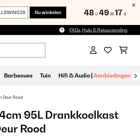
48
49
15
LLSWING29
Nu winkelen
U
M
S
FAQs, Hulp & Retourzending
Barbecues
Tuin
Hifi & Audio
Aanbiedingen
Ni
n Deur Rood
74cm 95L Drankkoelkast
Deur Rood