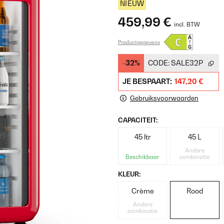
NIEUW
459,99 €
incl. BTW
Productgegevens
-32%
CODE:
SALE32P
JE BESPAART:
147,20 €
Gebruiksvoorwaarden
CAPACITEIT:
45 ltr
45 L
Andere
Beschikbaar
combinatie
KLEUR:
Crème
Rood
Andere
combinatie