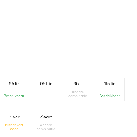
65 ltr
95 Ltr
95 L
115 ltr
Andere
Beschikbaar
combinatie
Beschikbaar
Zilver
Zwart
Binnenkort
Andere
weer
combinatie
beschikbaar