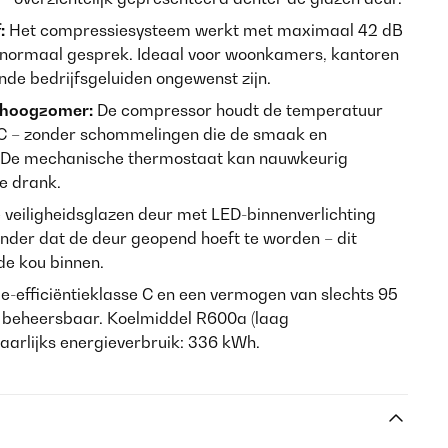
:
Het compressiesysteem werkt met maximaal 42 dB
en normaal gesprek. Ideaal voor woonkamers, kantoren
de bedrijfsgeluiden ongewenst zijn.
de hoogzomer:
De compressor houdt de temperatuur
 °C – zonder schommelingen die de smaak en
 De mechanische thermostaat kan nauwkeurig
e drank.
 veiligheidsglazen deur met LED-binnenverlichting
onder dat de deur geopend hoeft te worden – dit
de kou binnen.
e-efficiëntieklasse C en een vermogen van slechts 95
beheersbaar. Koelmiddel R600a (laag
jaarlijks energieverbruik: 336 kWh.