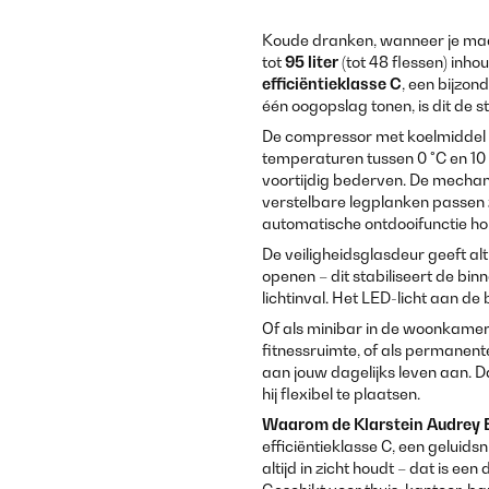
Koude dranken, wanneer je maa
tot
95 liter
(tot 48 flessen) in
efficiëntieklasse C
, een bijzon
één oogopslag tonen, is dit de 
De compressor met koelmiddel 
temperaturen tussen 0 °C en 1
voortijdig bederven. De mechani
verstelbare legplanken passen z
automatische ontdooifunctie h
De veiligheidsglasdeur geeft alt
openen – dit stabiliseert de b
lichtinval. Het LED-licht aan de
Of als minibar in de woonkamer,
fitnessruimte, of als permanen
aan jouw dagelijks leven aan. D
hij flexibel te plaatsen.
Waarom de
Klarstein
Audrey 
efficiëntieklasse C, een geluid
altijd in zicht houdt – dat is een