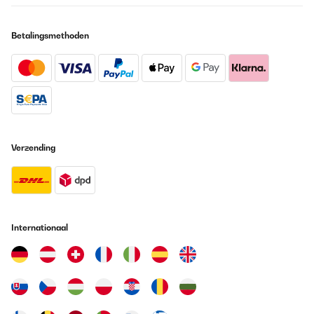
Vertaal
Betalingsmethoden
GECONTROLEERDE BEOORDELING
26/05/2025
Super Kühlschrank für Getränke,sehr leise und einfach nur gut
Amazon-Benutzer
Vertaal
Verzending
GECONTROLEERDE BEOORDELING
19/05/2025
Leise, sehr gut im Verbrauch, nur dumm dass für den Stellort die
Tür-Schaniere links ummontiert werden sollten, was nicht
möglich ist. Der Hersteller hat die Punkte zur Montage, dem
Internationaal
Wechsel zum Tür öffnen, inkl. Gebrauchsanweisung gefertigt. Die
Schrauben an der Tür selbst lassen sich nicht lösen. Mit Kraft
bleibt das Resultat aus, jedoch der Bit vom Schrauber gebrochen.
Somit kommt der Kühlschrank an einen weniger gewünschten
Aufstellplatz.Preisleistung: Hübsch / schöner Blickfang,
Verbraucher gut, aber Kaufpreis hoch, Funktionalität nur teils.