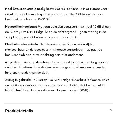
Koel bewaren wat je nodig hebt:
Met 43 liter inhoud is er ruimte voor
dranken, snacks, medicijnen en cosmetica. De R600a-compressor
koelt betrouwbaar op 0–10 °C.
Nauwelijks hoorbaar:
Met een geluidsniveau van maximaal 42 dB draait
de Audrey Evo Mini Fridge 43 op de achtergrond – geen storing in de
slaapkamer, op het bureau of in de studeerruimte.
Flexibel in elke ruimte:
Het deurscharnier is aan beide zijden
monteerbaar en de pootjes zijn in hoogte verstelbaar – zo past de
koelkast zich aan jouw inrichting aan, niet andersom.
Altijd direct zicht op de inhoud:
De witte led-binnenverlichting verlicht
de inhoud meteen als je de deur opent – geen zoeken, geen onnodig
lang openhouden van de deur.
Zuinig in gebruik:
De Audrey Evo Mini Fridge 43 verbruikt slechts 42 W
en heeft een jaarlijks energieverbruik van 79 kWh. Het koudemiddel
R600a heeft een laag aardopwarmingsvermogen (GWP).
Productdetails