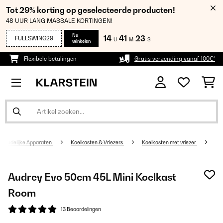
Tot 29% korting op geselecteerde producten!
48 UUR LANG MASSALE KORTINGEN!
Nu
14
41
23
FULLSWING29
U
M
S
winkelen
Flexibele betalingen
Gratis verzending vanaf 100€*
shoudelijke Apparaten
Koelkasten & Vriezers
Koelkasten met vriezer
Audrey Evo 50cm 45L Mini Koelkast
Room
13 Beoordelingen