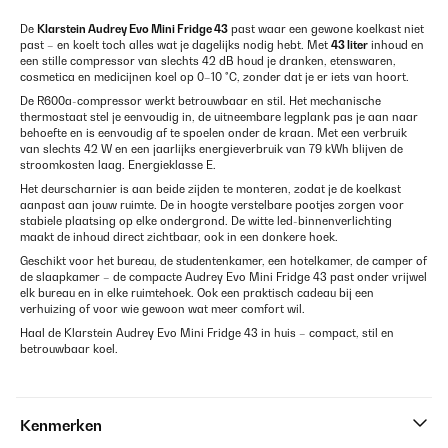
De
Klarstein Audrey Evo Mini Fridge 43
past waar een gewone koelkast niet
past – en koelt toch alles wat je dagelijks nodig hebt. Met
43 liter
inhoud en
een stille compressor van slechts 42 dB houd je dranken, etenswaren,
cosmetica en medicijnen koel op 0–10 °C, zonder dat je er iets van hoort.
De R600a-compressor werkt betrouwbaar en stil. Het mechanische
thermostaat stel je eenvoudig in, de uitneembare legplank pas je aan naar
behoefte en is eenvoudig af te spoelen onder de kraan. Met een verbruik
van slechts 42 W en een jaarlijks energieverbruik van 79 kWh blijven de
stroomkosten laag. Energieklasse E.
Het deurscharnier is aan beide zijden te monteren, zodat je de koelkast
aanpast aan jouw ruimte. De in hoogte verstelbare pootjes zorgen voor
stabiele plaatsing op elke ondergrond. De witte led-binnenverlichting
maakt de inhoud direct zichtbaar, ook in een donkere hoek.
Geschikt voor het bureau, de studentenkamer, een hotelkamer, de camper of
de slaapkamer – de compacte Audrey Evo Mini Fridge 43 past onder vrijwel
elk bureau en in elke ruimtehoek. Ook een praktisch cadeau bij een
verhuizing of voor wie gewoon wat meer comfort wil.
Haal de Klarstein Audrey Evo Mini Fridge 43 in huis – compact, stil en
betrouwbaar koel.
Kenmerken