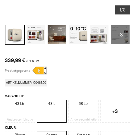
1/8
+3
339,99 €
incl. BTW
Productgegevens
ARTIKELNUMMER: 10046620
CAPACITEIT:
43 Ltr
43 L
68 Ltr
+3
Andere combinatie
Andere combinatie
KLEUR: