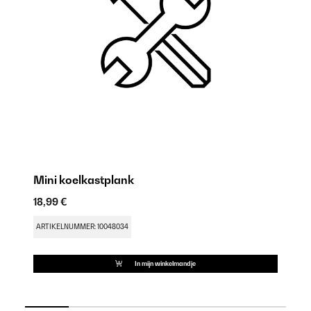
Mini koelkastplank
M
18,99 €
9,
ARTIKELNUMMER: 10048034
AR
In mijn winkelmandje