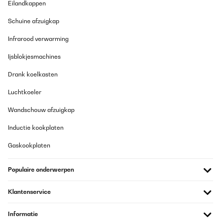
Eilandkappen
10/08/2025
Schuine afzuigkap
Un premier retour de l’appareil car la façade comportait de
légers petits impacts. Le SAV été très efficace en envoyant un
Infrarood verwarming
transporteur dès le lendemain pour le retour. Le nouveau frigo est
arrivé très rapidement. Le look est très sympa, appareil
silencieux. On aurait aimé une poignée inox, celle-ci est en
Ijsblokjesmachines
plastique recouvert d’une feuille argent, dommage... Attention
cependant, l’ouverture n’est pas réversible comme signalé dans le
Drank koelkasten
descriptif : la porte est en effet déjà percée pour recevoir la
poignée en haut à gauche. La façade est une peinture glacée, très
Luchtkoeler
bel effet (par contre pas de possibilité de mettre des aimants ou
magnets).
Wandschouw afzuigkap
Utilisateur d'Amazon
Inductie kookplaten
Vertaal
Gaskookplaten
GECONTROLEERDE BEOORDELING
Populaire onderwerpen
21/07/2025
Très beau produit qui correspond à ce que je souhaitais.
Klantenservice
Utilisateur d'Amazon
Informatie