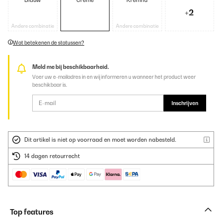
Blauw
Crème
Kremna
+2
Andere combinatie
Andere combinatie
Wat betekenen de statussen?
Meld me bij beschikbaarheid.
Voer uw e-mailadres in en wij informeren u wanneer het product weer
beschikbaar is.
Inschrijven
Dit artikel is niet op voorraad en moet worden nabesteld.
14 dagen retourrecht
Top features