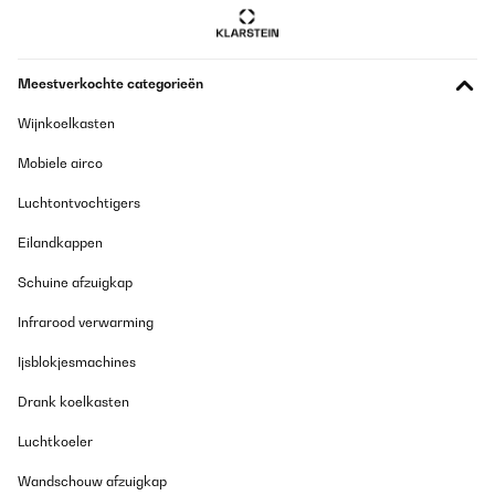
Vertaal
GECONTROLEERDE BEOORDELING
Meestverkochte categorieën
22/04/2025
Wijnkoelkasten
herd 2 phasig angeschlossen und fertig. funktioniert einwandfrei.
ob es so bleibt wird sich zeigen. bis jetzt sofort wieder
Mobiele airco
Amazon-Benutzer
Luchtontvochtigers
Vertaal
Eilandkappen
GECONTROLEERDE BEOORDELING
Schuine afzuigkap
22/04/2025
Infrarood verwarming
herd 2 phasig angeschlossen und fertig.funktioniert
einwandfrei.ob es so bleibt wird sich zeigen.bis jetzt sofort
Ijsblokjesmachines
wieder
Amazon-Benutzer
Drank koelkasten
Vertaal
Luchtkoeler
Wandschouw afzuigkap
GECONTROLEERDE BEOORDELING