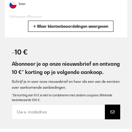
bien
Utilisateur d'Amazon
Meer klantenbeoordelingen weergeven
Vertaal
GECONTROLEERDE BEOORDELING
13/10/2025
-10 €
Buena. cocinaMejor que de inducción puedes controlar mejor el
calor y es constante
Abonneer je op onze nieuwsbrief en ontvang
10 €* korting op je volgende aankoop.
Usuario/a de amazon
Vertaal
Schrijf je in voor onze nieuwsbrief en hoor als een van de eersten
over aankomende aanbiedingen.
*De korting van 10 € is niet te combineren met andere coupons. Minimale
GECONTROLEERDE BEOORDELING
bestelwaarde 100 €.
03/07/2025
conforme a la description et fonctionne bien
Utilisateur d'Amazon