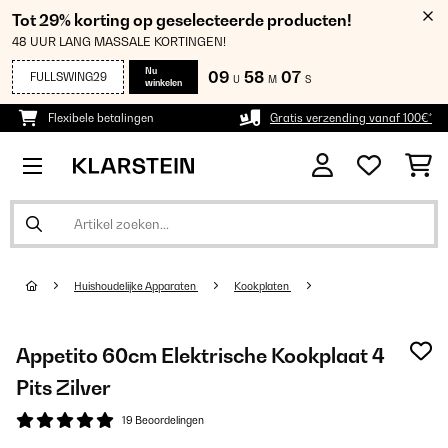
Tot 29% korting op geselecteerde producten!
48 UUR LANG MASSALE KORTINGEN!
Nu
09
58
06
FULLSWING29
U
M
S
winkelen
Flexibele betalingen
Gratis verzending vanaf 100€*
Huishoudelijke Apparaten
Kookplaten
Appetito 60cm Elektrische Kookplaat 4
Pits Zilver
19 Beoordelingen