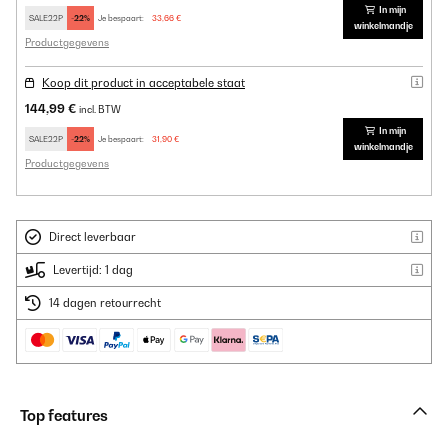
In mijn
SALE22P
-22%
Je bespaart:
33,66 €
winkelmandje
Productgegevens
Koop dit product in acceptabele staat
144,99 €
incl. BTW
In mijn
SALE22P
-22%
Je bespaart:
31,90 €
winkelmandje
Productgegevens
Direct leverbaar
Levertijd: 1 dag
14 dagen retourrecht
Top features