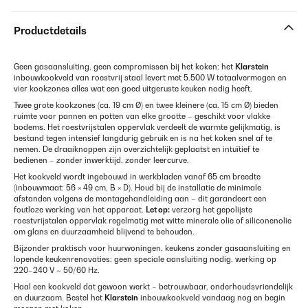
Productdetails
Geen gasaansluiting, geen compromissen bij het koken: het
Klarstein
inbouwkookveld van roestvrij staal levert met 5.500 W totaalvermogen en
vier kookzones alles wat een goed uitgeruste keuken nodig heeft.
Twee grote kookzones (ca. 19 cm Ø) en twee kleinere (ca. 15 cm Ø) bieden
ruimte voor pannen en potten van elke grootte – geschikt voor vlakke
bodems. Het roestvrijstalen oppervlak verdeelt de warmte gelijkmatig, is
bestand tegen intensief langdurig gebruik en is na het koken snel af te
nemen. De draaiknoppen zijn overzichtelijk geplaatst en intuïtief te
bedienen – zonder inwerktijd, zonder leercurve.
Het kookveld wordt ingebouwd in werkbladen vanaf 65 cm breedte
(inbouwmaat: 56 × 49 cm, B × D). Houd bij de installatie de minimale
afstanden volgens de montagehandleiding aan – dit garandeert een
foutloze werking van het apparaat.
Let op:
verzorg het gepolijste
roestvrijstalen oppervlak regelmatig met witte minerale olie of siliconenolie
om glans en duurzaamheid blijvend te behouden.
Bijzonder praktisch voor huurwoningen, keukens zonder gasaansluiting en
lopende keukenrenovaties: geen speciale aansluiting nodig, werking op
220–240 V ~ 50/60 Hz.
Haal een kookveld dat gewoon werkt – betrouwbaar, onderhoudsvriendelijk
en duurzaam. Bestel het
Klarstein
inbouwkookveld vandaag nog en begin