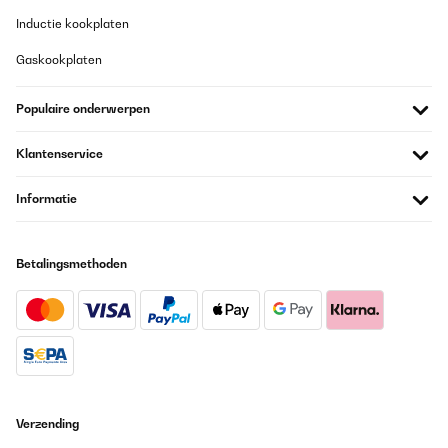
19/03/2025
Inductie kookplaten
Es hat alles einwandfrei funktioniert
Gaskookplaten
Amazon-Benutzer
Populaire onderwerpen
Vertaal
Klantenservice
GECONTROLEERDE BEOORDELING
Informatie
22/02/2025
Tienen muy buena pinta, y la calidad del material, se ve que son
resistentes y duraderas
Betalingsmethoden
Usuario/a de amazon
Vertaal
GECONTROLEERDE BEOORDELING
11/12/2024
Macht was es soll. Bei der Erstinbetriebnahme raucht und stinkt
Verzending
das Teil sehr lange - mit dem Konservierungsmittel wird also