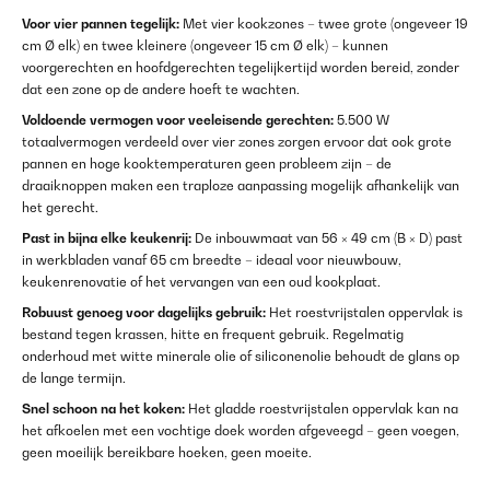
Voor vier pannen tegelijk:
Met vier kookzones – twee grote (ongeveer 19
cm Ø elk) en twee kleinere (ongeveer 15 cm Ø elk) – kunnen
voorgerechten en hoofdgerechten tegelijkertijd worden bereid, zonder
dat een zone op de andere hoeft te wachten.
Voldoende vermogen voor veeleisende gerechten:
5.500 W
totaalvermogen verdeeld over vier zones zorgen ervoor dat ook grote
pannen en hoge kooktemperaturen geen probleem zijn – de
draaiknoppen maken een traploze aanpassing mogelijk afhankelijk van
het gerecht.
Past in bijna elke keukenrij:
De inbouwmaat van 56 × 49 cm (B × D) past
in werkbladen vanaf 65 cm breedte – ideaal voor nieuwbouw,
keukenrenovatie of het vervangen van een oud kookplaat.
Robuust genoeg voor dagelijks gebruik:
Het roestvrijstalen oppervlak is
bestand tegen krassen, hitte en frequent gebruik. Regelmatig
onderhoud met witte minerale olie of siliconenolie behoudt de glans op
de lange termijn.
Snel schoon na het koken:
Het gladde roestvrijstalen oppervlak kan na
het afkoelen met een vochtige doek worden afgeveegd – geen voegen,
geen moeilijk bereikbare hoeken, geen moeite.