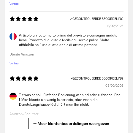
Vertaal
GECONTROLEERDE BEOORDELING
13/02/2026
Articolo arrivato molto prima del previsto e consegna andata
bene. Prodotto di qualità e facile da usare e pulire. Molto
affidabile nell’ uso quotidiano e di ottima potenza.
Utente Amazon
Vertaal
GECONTROLEERDE BEOORDELING
08/02/2026
Tut was er soll. Einfache Bedienung,wir sind sehr zufrieden. Der
Lüfter könnte ein wenig leiser sein, aber wenn die
Dunstabzugshaube läuft hört man ihn nicht.
Amazon-Benutzer
Meer klantenbeoordelingen weergeven
Vertaal