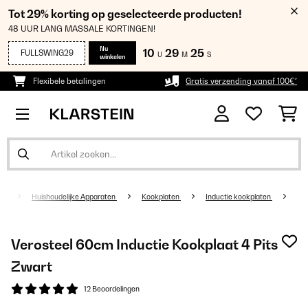
Tot 29% korting op geselecteerde producten!
48 UUR LANG MASSALE KORTINGEN!
Nu
10
29
24
FULLSWING29
U
M
S
winkelen
Flexibele betalingen
Gratis verzending vanaf 100€*
Huishoudelijke Apparaten
Kookplaten
Inductie kookplaten
Verosteel 60cm Inductie Kookplaat 4 Pits
Zwart
12 Beoordelingen