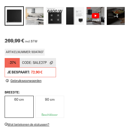
+4
269,99 €
incl. BTW
ARTIKELNUMMER: 10047407
-27%
CODE:
SALE27P
JE BESPAART:
72,90 €
Gebruiksvoorwaarden
BREEDTE:
60 cm
90 cm
Beschikbaar
Wat betekenen de statussen?