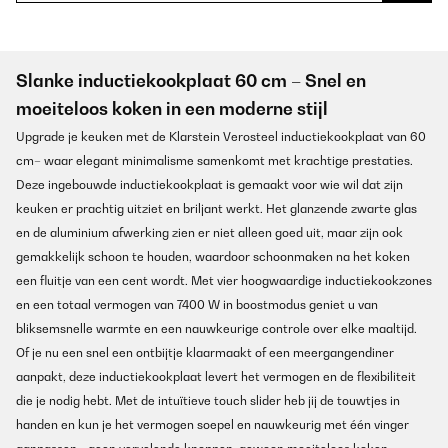
Slanke inductiekookplaat 60 cm – Snel en
moeiteloos koken in een moderne stijl
Upgrade je keuken met de Klarstein Verosteel inductiekookplaat van 60
cm– waar elegant minimalisme samenkomt met krachtige prestaties.
Deze ingebouwde inductiekookplaat is gemaakt voor wie wil dat zijn
keuken er prachtig uitziet en briljant werkt. Het glanzende zwarte glas
en de aluminium afwerking zien er niet alleen goed uit, maar zijn ook
gemakkelijk schoon te houden, waardoor schoonmaken na het koken
een fluitje van een cent wordt. Met vier hoogwaardige inductiekookzones
en een totaal vermogen van 7400 W in boostmodus geniet u van
bliksemsnelle warmte en een nauwkeurige controle over elke maaltijd.
Of je nu een snel een ontbijtje klaarmaakt of een meergangendiner
aanpakt, deze inductiekookplaat levert het vermogen en de flexibiliteit
die je nodig hebt. Met de intuïtieve touch slider heb jij de touwtjes in
handen en kun je het vermogen soepel en nauwkeurig met één vinger