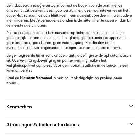
De inductietechnologie verwarmt direct de bodem van de pan, niet de
omgeving. Dit betekent: geen voorverwarmen, geen warmteverlies en het
oppervlak rondom de pan blijft koel – een duidelijk voordeel in huishoudens
met kinderen. Met 9 vermogensstanden is de hitte fijner te doseren dan bij
de meeste gasfornuizen.
De touch-slider reageert betrouwbaar op lichte aanraking en is net zo
gemakkelijk schoon te maken als het gladde glaskeramische oppervlak –
geen knoppen, geen kieren, geen vetophoping. Het display toont
overzichtelijk de vermogensstand, temperatuur en timer-countdown.
De geïntegreerde timer schakelt de plaat na de ingestelde tijd automatisch
uit. Oververhittingsbeveiliging en panherkenning maken het
veiligheidspakket compleet. Voor de inbouwinstallatie in de keuken is een
vakman vereist.
Haal de
Klarstein Verosteel
in huis en kook dagelijks op professioneel
niveau.
Kenmerken
Afmetingen & Technische details