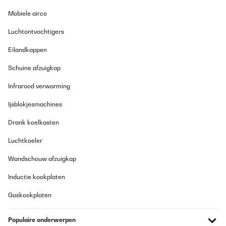
Vertaal
Mobiele airco
GECONTROLEERDE BEOORDELING
Luchtontvochtigers
18/12/2025
Eilandkappen
Ottimo piano induzione. I comandi avrebbero dovuto essere più
visibili ma è una marca di cui mi fido
Schuine afzuigkap
Utente Amazon
Infrarood verwarming
Vertaal
Ijsblokjesmachines
GECONTROLEERDE BEOORDELING
Drank koelkasten
14/12/2025
Luchtkoeler
Funktioniert sehr gut,würde ich wieder kaufen.
Wandschouw afzuigkap
Amazon-Benutzer
Inductie kookplaten
Vertaal
Gaskookplaten
GECONTROLEERDE BEOORDELING
Populaire onderwerpen
27/11/2025