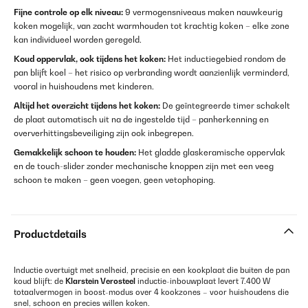
Fijne controle op elk niveau:
9 vermogensniveaus maken nauwkeurig
koken mogelijk, van zacht warmhouden tot krachtig koken – elke zone
kan individueel worden geregeld.
Koud oppervlak, ook tijdens het koken:
Het inductiegebied rondom de
pan blijft koel – het risico op verbranding wordt aanzienlijk verminderd,
vooral in huishoudens met kinderen.
Altijd het overzicht tijdens het koken:
De geïntegreerde timer schakelt
de plaat automatisch uit na de ingestelde tijd – panherkenning en
oververhittingsbeveiliging zijn ook inbegrepen.
Gemakkelijk schoon te houden:
Het gladde glaskeramische oppervlak
en de touch-slider zonder mechanische knoppen zijn met een veeg
schoon te maken – geen voegen, geen vetophoping.
Productdetails
Inductie overtuigt met snelheid, precisie en een kookplaat die buiten de pan
koud blijft: de
Klarstein Verosteel
inductie-inbouwplaat levert 7.400 W
totaalvermogen in boost-modus over 4 kookzones – voor huishoudens die
snel, schoon en precies willen koken.