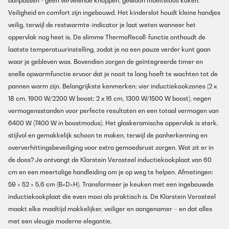
aanpassen - geen vervelende knoppen, gewoon moeiteloos koken.
Veiligheid en comfort zijn ingebouwd. Het kinderslot houdt kleine handjes
veilig, terwijl de restwarmte-indicator je laat weten wanneer het
oppervlak nog heet is. De slimme ThermoRecall-functie onthoudt de
laatste temperatuurinstelling, zodat je na een pauze verder kunt gaan
waar je gebleven was. Bovendien zorgen de geïntegreerde timer en
snelle opwarmfunctie ervoor dat je nooit te lang hoeft te wachten tot de
pannen warm zijn. Belangrijkste kenmerken: vier inductiekookzones (2 x
18 cm, 1900 W/2200 W boost; 2 x 16 cm, 1300 W/1500 W boost), negen
vermogensstanden voor perfecte resultaten en een totaal vermogen van
6400 W (7400 W in boostmodus). Het glaskeramische oppervlak is sterk,
stijlvol en gemakkelijk schoon te maken, terwijl de panherkenning en
oververhittingsbeveiliging voor extra gemoedsrust zorgen. Wat zit er in
de doos? Je ontvangt de Klarstein Verosteel inductiekookplaat van 60
cm en een meertalige handleiding om je op weg te helpen. Afmetingen:
59 × 52 × 5,6 cm (B×D×H). Transformeer je keuken met een ingebouwde
inductiekookplaat die even mooi als praktisch is. De Klarstein Verosteel
maakt elke maaltijd makkelijker, veiliger en aangenamer – en dat alles
met een vleugje moderne elegantie.