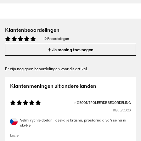
Klantenbeoordelingen
12 Beoordelingen
Je mening toevoegen
Er zijn nog geen beoordelingen voor dit artikel.
Klantenmeningen uit andere landen
GECONTROLEERDE BEOORDELING
10/05/2026
Velmi rychlé dodání, deska je krasná, prostorná a vaří se na ní
skvěle
Lucie