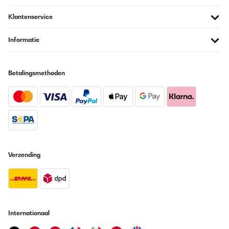
Alles in Ordnung sowie gesehen
Klantenservice
Amazon-Benutzer
Informatie
Vertaal
Betalingsmethoden
GECONTROLEERDE BEOORDELING
26/11/2025
Ich kann Klarstein weiterempfehlen.Super schnelle Lieferung.Es
gab ne Reklamation von meiner Seite. Bin selten so freundlich,
fachkundig und problemlos schnell bedient worden.Bin mit dem
Induktionsfeld zu 100% zufriedenImmer wieder gerne
Amazon-Benutzer
Verzending
Vertaal
GECONTROLEERDE BEOORDELING
09/11/2025
Internationaal
Sehr leistungsstarkes Induktionskochfeld mit stylischem Design