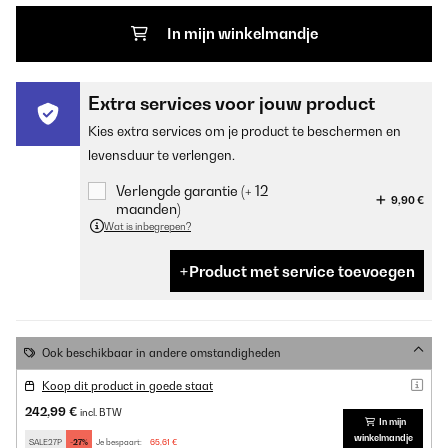
In mijn winkelmandje
Extra services voor jouw product
Kies extra services om je product te beschermen en
levensduur te verlengen.
Verlengde garantie (+ 12
9,90 €
maanden)
Wat is inbegrepen?
Product met service toevoegen
Ook beschikbaar in andere omstandigheden
Koop dit product in goede staat
242,99 €
incl. BTW
In mijn
winkelmandje
SALE27P
-27%
Je bespaart:
65,61 €