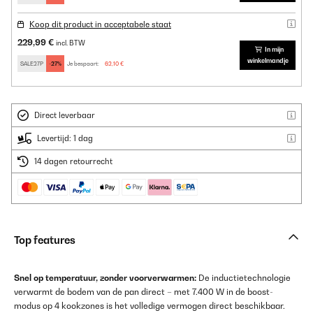
Koop dit product in acceptabele staat
229,99 €
incl. BTW
In mijn
winkelmandje
SALE27P
-27%
Je bespaart:
62,10 €
Direct leverbaar
Levertijd: 1 dag
14 dagen retourrecht
Top features
Snel op temperatuur, zonder voorverwarmen:
De inductietechnologie
verwarmt de bodem van de pan direct – met 7.400 W in de boost-
modus op 4 kookzones is het volledige vermogen direct beschikbaar.