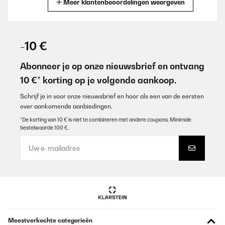
Meer klantenbeoordelingen weergeven
Vertaal
GECONTROLEERDE BEOORDELING
07/08/2025
-10 €
Super für unterwegs,Sind robustes halten schon für einige
Ausflüge stand.
Abonneer je op onze nieuwsbrief en ontvang
10 €* korting op je volgende aankoop.
Amazon-Benutzer
Vertaal
Schrijf je in voor onze nieuwsbrief en hoor als een van de eersten
over aankomende aanbiedingen.
*De korting van 10 € is niet te combineren met andere coupons. Minimale
GECONTROLEERDE BEOORDELING
bestelwaarde 100 €.
07/08/2025
Super für unterwegs, Sind robustes halten schon für einige
Ausflüge stand.
Amazon-Benutzer
Vertaal
GECONTROLEERDE BEOORDELING
Meestverkochte categorieën
21/11/2023