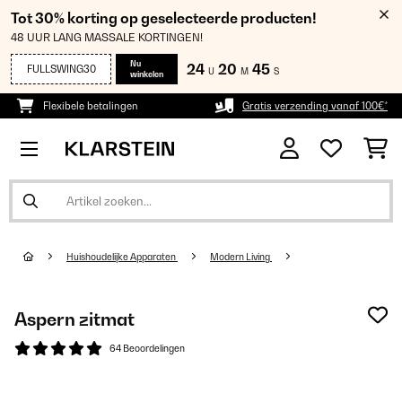
Tot 30% korting op geselecteerde producten!
48 UUR LANG MASSALE KORTINGEN!
Nu
24
20
44
FULLSWING30
U
M
S
winkelen
Flexibele betalingen
Gratis verzending vanaf 100€*
Huishoudelijke Apparaten
Modern Living
Aspern zitmat
64 Beoordelingen