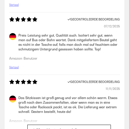
Vertaal
GECONTROLEERDE BEOORDELING
07/12/2025
Preis-Leistung sehr gut, Qualität auch. Isoliert sehr gut, wenn
man auf Bus oder Bahn wartet. Dank mitgeliefertem Beutel geht
es nicht in der Tasche auf, falls man doch mal auf feuchtem oder
schmutzigem Untergrund gesessen haben sollte. Top!
Amazon-Benutzer
Vertaal
GECONTROLEERDE BEOORDELING
11/11/2025
Das Sitzkissen ist groß genug und vor allem schön warm. Etwas
groß nach dem Zusammenfalten, aber wenn man es in eine
Tasche oder Rucksack packt, ist es ok. Die Lieferung war extrem
schnell. Gestern bestellt, heute da!
Amazon-Benutzer