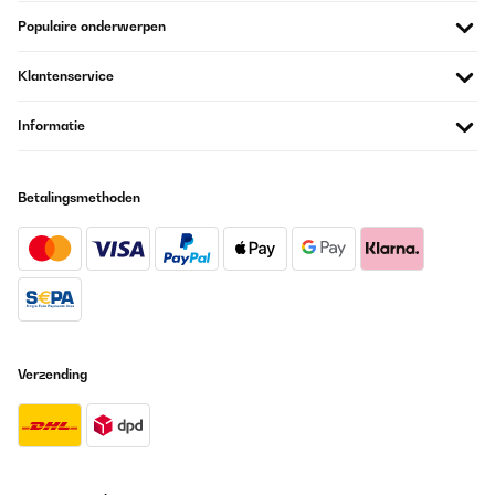
Amazon-Benutzer
Populaire onderwerpen
Vertaal
Klantenservice
GECONTROLEERDE BEOORDELING
30/05/2023
Informatie
Pratique avec sa pochette, mon coussin m'accompagne à toutes
mes randos, léger pour le glisser dans le sac et confortable pour
y poser mes fesses pour déjeuner dans l'herbe ou sur les rochers.
Betalingsmethoden
Très satisfaite.
Utilisateur d'Amazon
Vertaal
GECONTROLEERDE BEOORDELING
30/05/2023
Verzending
Pratique avec sa pochette, mon coussin m'accompagne à toutes
mes randos, léger pour le glisser dans le sac et confortable pour
y poser mes fesses pour déjeuner dans l'herbe ou sur les rochers.
Très satisfaite.
Utilisateur d'Amazon