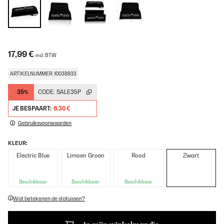
17,99 €
incl. BTW
ARTIKELNUMMER: 10038933
-35%
CODE:
SALE35P
JE BESPAART:
6,30 €
Gebruiksvoorwaarden
KLEUR:
Electric Blue
Limoen Groen
Rood
Zwart
Beschikbaar
Beschikbaar
Beschikbaar
Wat betekenen de statussen?