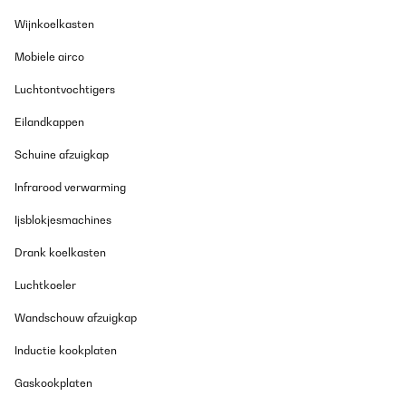
Wijnkoelkasten
Ottima soluzione per andare a vedere le partite di calcio su
tribune scoperte, evitando le sedute fredde e umide
Mobiele airco
Utente Amazon
Luchtontvochtigers
Vertaal
Eilandkappen
GECONTROLEERDE BEOORDELING
Schuine afzuigkap
14/11/2023
Infrarood verwarming
Fa il suo dovere ed è poco ingombrante. Comodo il sacchetto
contenitore.
Ijsblokjesmachines
Utente Amazon
Drank koelkasten
Vertaal
Luchtkoeler
GECONTROLEERDE BEOORDELING
Wandschouw afzuigkap
27/08/2023
Inductie kookplaten
Erfüllt die Funktion, ist leicht und praktisch zum mitschleppen.
Brauch nicht viel Platz.
Gaskookplaten