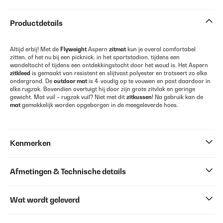
Productdetails
Altijd erbij! Met de
Flyweight
Aspern
zitmat
kun je overal comfortabel
zitten, of het nu bij een picknick, in het sportstadion, tijdens een
wandeltocht of tijdens een ontdekkingstocht door het woud is. Het Aspern
zitkleed
is gemaakt van resistent en slijtvast polyester en trotseert zo elke
ondergrond. De
outdoor mat
is 4-voudig op te vouwen en past daardoor in
elke rugzak. Bovendien overtuigt hij door zijn grote zitvlak en geringe
gewicht. Mat vuil = rugzak vuil? Niet met dit
zitkussen
! Na gebruik kan de
mat
gemakkelijk worden opgeborgen in de meegeleverde hoes.
Kenmerken
Afmetingen & Technische details
Wat wordt geleverd