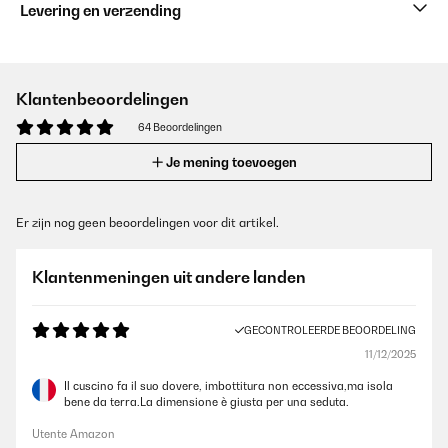
Levering en verzending
Klantenbeoordelingen
64 Beoordelingen
Je mening toevoegen
Er zijn nog geen beoordelingen voor dit artikel.
Klantenmeningen uit andere landen
GECONTROLEERDE BEOORDELING
11/12/2025
Il cuscino fa il suo dovere, imbottitura non eccessiva,ma isola
bene da terra.La dimensione è giusta per una seduta.
Utente Amazon