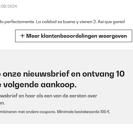
/08/2024
 perfectamente. La calidad es buena y vienen 2. Así que genial
Meer klantenbeoordelingen weergeven
/12/2023
 onze nieuwsbrief en ontvang 10
 inmiddels zijn alle kabels wel netjes opgeborgen
je volgende aankoop.
euwsbrief en hoor als een van de eersten over
n.
 combineren met andere coupons. Minimale bestelwaarde 100 €.
/11/2023
.They are strong and helps to get all your cables and chargers in pl