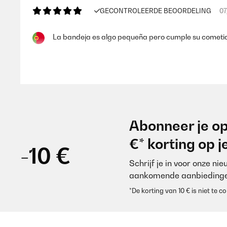
GECONTROLEERDE BEOORDELING
07
La bandeja es algo pequeña pero cumple su cometido
Usuario/a de amazon
GECONTROLEERDE BEOORDELING
15
Abonneer je op
Had wat moeite met t vastzetten van de houder, maar
€* korting op 
-10 €
Schrijf je in voor onze ni
Amazon-gebruiker
aankomende aanbiedinge
*De korting van 10 € is niet te
GECONTROLEERDE BEOORDELING
04
They work amazing, will be getting a second set soon