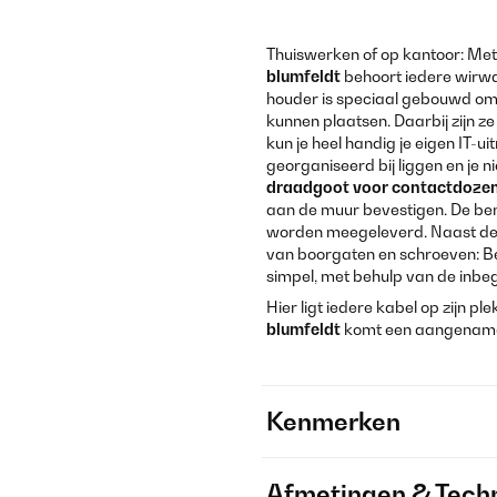
Thuiswerken of op kantoor: Met
blumfeldt
behoort iedere wirwa
houder is speciaal gebouwd om 
kunnen plaatsen. Daarbij zijn ze
kun je heel handig je eigen IT-ui
georganiseerd bij liggen en je n
draadgoot voor contactdoze
aan de muur bevestigen. De be
worden meegeleverd. Naast de ve
van boorgaten en schroeven: B
simpel, met behulp van de inbe
Hier ligt iedere kabel op zijn p
blumfeldt
komt een aangename 
Kenmerken
Afmetingen & Techn