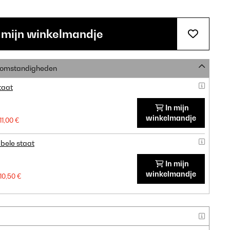
 mijn winkelmandje
e omstandigheden
taat
In mijn
winkelmandje
11,00 €
bele staat
In mijn
winkelmandje
10,50 €