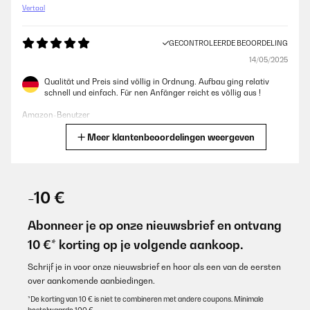
Vertaal
GECONTROLEERDE BEOORDELING
14/05/2025
Qualität und Preis sind völlig in Ordnung. Aufbau ging relativ
schnell und einfach. Für nen Anfänger reicht es völlig aus !
Amazon-Benutzer
Meer klantenbeoordelingen weergeven
Vertaal
GECONTROLEERDE BEOORDELING
14/05/2025
-10 €
Qualität und Preis sind völlig in Ordnung.Aufbau ging relativ
schnell und einfach.Für nen Anfänger reicht es völlig aus !
Abonneer je op onze nieuwsbrief en ontvang
10 €* korting op je volgende aankoop.
Amazon-Benutzer
Vertaal
Schrijf je in voor onze nieuwsbrief en hoor als een van de eersten
over aankomende aanbiedingen.
*De korting van 10 € is niet te combineren met andere coupons. Minimale
GECONTROLEERDE BEOORDELING