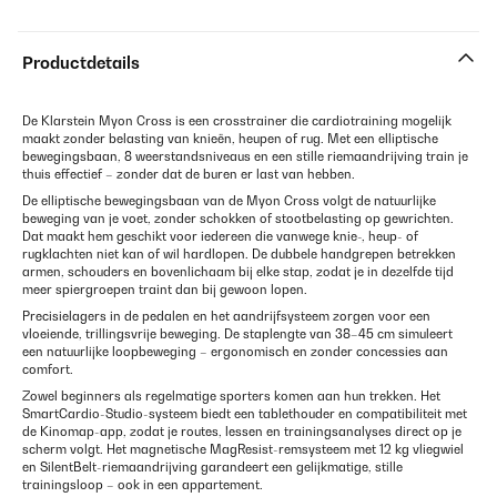
Productdetails
De Klarstein Myon Cross is een crosstrainer die cardiotraining mogelijk
maakt zonder belasting van knieën, heupen of rug. Met een elliptische
bewegingsbaan, 8 weerstandsniveaus en een stille riemaandrijving train je
thuis effectief – zonder dat de buren er last van hebben.
De elliptische bewegingsbaan van de Myon Cross volgt de natuurlijke
beweging van je voet, zonder schokken of stootbelasting op gewrichten.
Dat maakt hem geschikt voor iedereen die vanwege knie-, heup- of
rugklachten niet kan of wil hardlopen. De dubbele handgrepen betrekken
armen, schouders en bovenlichaam bij elke stap, zodat je in dezelfde tijd
meer spiergroepen traint dan bij gewoon lopen.
Precisielagers in de pedalen en het aandrijfsysteem zorgen voor een
vloeiende, trillingsvrije beweging. De staplengte van 38–45 cm simuleert
een natuurlijke loopbeweging – ergonomisch en zonder concessies aan
comfort.
Zowel beginners als regelmatige sporters komen aan hun trekken. Het
SmartCardio-Studio-systeem biedt een tablethouder en compatibiliteit met
de Kinomap-app, zodat je routes, lessen en trainingsanalyses direct op je
scherm volgt. Het magnetische MagResist-remsysteem met 12 kg vliegwiel
en SilentBelt-riemaandrijving garandeert een gelijkmatige, stille
trainingsloop – ook in een appartement.