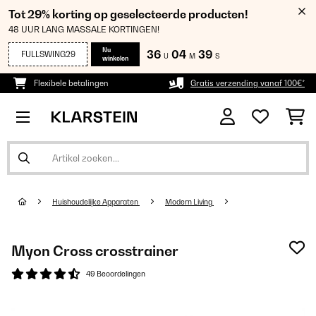
Tot 29% korting op geselecteerde producten!
48 UUR LANG MASSALE KORTINGEN!
Nu
36
04
39
FULLSWING29
U
M
S
winkelen
Flexibele betalingen
Gratis verzending vanaf 100€*
Huishoudelijke Apparaten
Modern Living
Myon Cross crosstrainer
49 Beoordelingen