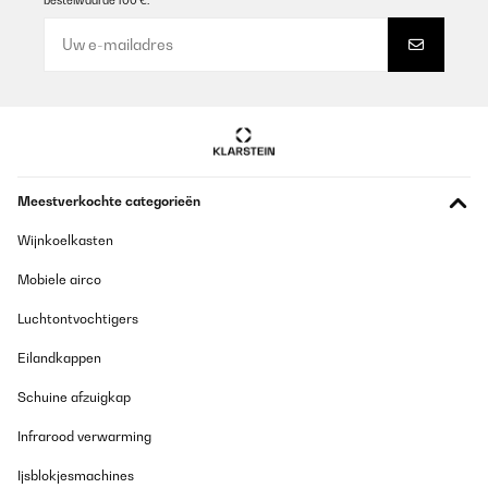
bestelwaarde 100 €.
06/03/2024
Non mi sono trovata comoda, l'ho restituito e sono molto
soddisfatta del rapporto con Amazon e del venditore. grazie
mille
Utente Amazon
Vertaal
Meestverkochte categorieën
GECONTROLEERDE BEOORDELING
05/03/2024
Wijnkoelkasten
Fa il suo dovere
Mobiele airco
Utente Amazon
Luchtontvochtigers
Vertaal
Eilandkappen
Schuine afzuigkap
GECONTROLEERDE BEOORDELING
09/09/2023
Infrarood verwarming
Macchinario semplice, senza alcun abbellimento. È stato
Ijsblokjesmachines
semplice montarlo perché intuitivo e ben descritto dall’azienda,