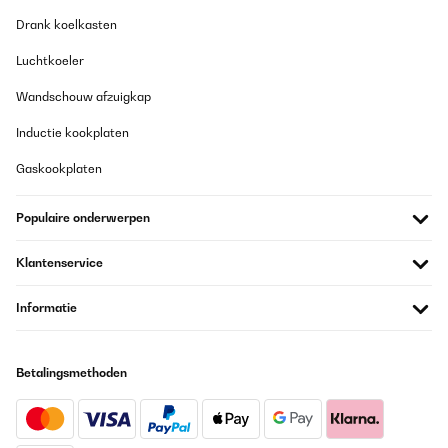
ogni pacchetto ha le indicazioni di montaggio. L’unico passaggio
in cui ho dovuto chiedere aiuto, è stato nel collegare i cavetti che
Drank koelkasten
regolano l’intensità del movimento che si andrà a fare con
l’ellittica. Consiglio di collegarli correttamente, altrimenti si avrà
Luchtkoeler
un solo rapporto di marcia ed è quello più faticoso, almeno nel
mio caso….. Eventualmente esistono dei tutorial su internet. È
Wandschouw afzuigkap
leggera e le rotelle la rendono comoda negli spostamenti. Sono
piuttosto soddisfatta dell’acquisto
Inductie kookplaten
Utente Amazon
Gaskookplaten
Vertaal
Populaire onderwerpen
GECONTROLEERDE BEOORDELING
07/09/2023
Klantenservice
La elegí porque ocupa poco espacio. Cumple su función, aunque
quizá un poco cara.Tuve un problema con el montaje y el
Informatie
vendedor fue muy atento
Usuario/a de amazon
Betalingsmethoden
Vertaal
GECONTROLEERDE BEOORDELING