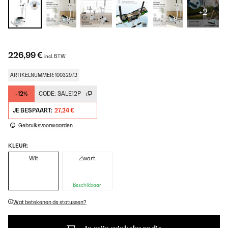
+2
226,99 €
incl. BTW
ARTIKELNUMMER: 10032972
-12%
CODE:
SALE12P
JE BESPAART:
27,24 €
Gebruiksvoorwaarden
KLEUR:
Wit
Zwart
Beschikbaar
Wat betekenen de statussen?