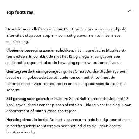
Top features
Geschikt voor elk fitnessniveau:
Met 8 weerstandsniveaus stel je de
intensiteit stap voor stap in – van rustig opwarmen tot intensieve
duurtraining.
Vloeiende beweging zonder schokken:
Het magnetische MagResist-
remsysteem in combinatie met het 12 kg vliegwiel zorgt voor een
gelijkmatige, gecontroleerde beweging op elk weerstandsniveau.
Geïntegreerde trainingsomgeving:
Het SmartCardio-Studio-systeem
bevat een ingebouwde tablethouder en compatibiliteit met de
Kinomap-app – voor routes, lessen en trainingsanalyses direct op je
scherm.
Stil genoeg voor gebruik in huis:
De SilentBelt-riemaandrijving met 12
kg vliegwiel draait zonder piepen of ratelen – ideaal voor training in een
appartement of buiten vaste sporttijden.
Hartslag direct in beeld:
De hartslagsensoren in de handgrepen sturen
je hartfrequentie rechtstreeks naar het lcd-display – geen aparte
borstband nodig.