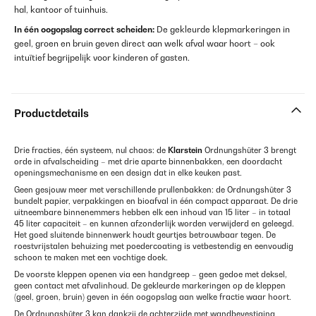
hal, kantoor of tuinhuis.
In één oogopslag correct scheiden:
De gekleurde klepmarkeringen in
geel, groen en bruin geven direct aan welk afval waar hoort – ook
intuïtief begrijpelijk voor kinderen of gasten.
Productdetails
Drie fracties, één systeem, nul chaos: de
Klarstein
Ordnungshüter 3 brengt
orde in afvalscheiding – met drie aparte binnenbakken, een doordacht
openingsmechanisme en een design dat in elke keuken past.
Geen gesjouw meer met verschillende prullenbakken: de Ordnungshüter 3
bundelt papier, verpakkingen en bioafval in één compact apparaat. De drie
uitneembare binnenemmers hebben elk een inhoud van 15 liter – in totaal
45 liter capaciteit – en kunnen afzonderlijk worden verwijderd en geleegd.
Het goed sluitende binnenwerk houdt geurtjes betrouwbaar tegen. De
roestvrijstalen behuizing met poedercoating is vetbestendig en eenvoudig
schoon te maken met een vochtige doek.
De voorste kleppen openen via een handgreep – geen gedoe met deksel,
geen contact met afvalinhoud. De gekleurde markeringen op de kleppen
(geel, groen, bruin) geven in één oogopslag aan welke fractie waar hoort.
De Ordnungshüter 3 kan dankzij de achterzijde met wandbevestiging