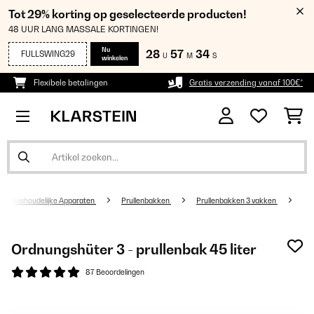
Tot 29% korting op geselecteerde producten!
48 UUR LANG MASSALE KORTINGEN!
Nu
28
57
34
FULLSWING29
U
M
S
winkelen
Flexibele betalingen
Gratis verzending vanaf 100€*
Huishoudelijke Apparaten
Prullenbakken
Prullenbakken 3 vakken
Ordnungshüter 3 - prullenbak 45 liter
87 Beoordelingen