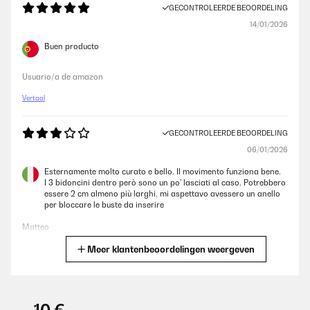
GECONTROLEERDE BEOORDELING
14/01/2026
Buen producto
Usuario/a de amazon
Vertaal
GECONTROLEERDE BEOORDELING
06/01/2026
Esternamente molto curato e bello. Il movimento funziona bene.
I 3 bidoncini dentro però sono un po' lasciati al caso. Potrebbero
essere 2 cm almeno più larghi, mi aspettavo avessero un anello
per bloccare le buste da inserire
Matteo
Meer klantenbeoordelingen weergeven
Vertaal
GECONTROLEERDE BEOORDELING
29/12/2025
-10 €