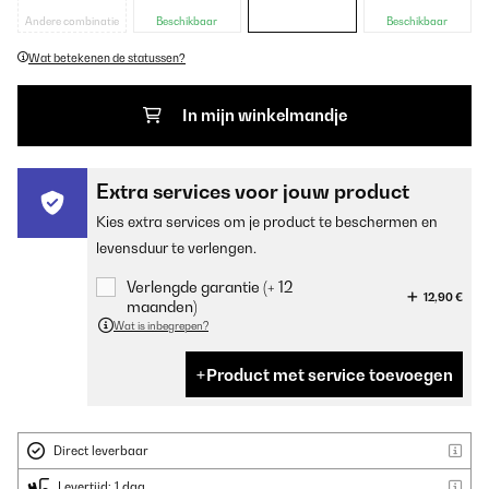
Andere combinatie
Beschikbaar
Beschikbaar
Wat betekenen de statussen?
In mijn winkelmandje
Extra services voor jouw product
Kies extra services om je product te beschermen en
levensduur te verlengen.
Verlengde garantie (+ 12
12,90 €
maanden)
Wat is inbegrepen?
Product met service toevoegen
Direct leverbaar
Levertijd: 1 dag