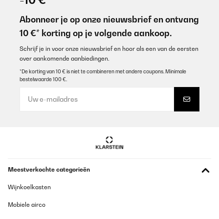
Stabil und gut verarbeitet. Kann ich weiterempfehlen. Auch die
Verpackung war gut gepolstert, so daß bei normalem Transport
Abonneer je op onze nieuwsbrief en ontvang
keine Beschädigungen zu erwarten sind
10 €* korting op je volgende aankoop.
Amazon-Benutzer
Schrijf je in voor onze nieuwsbrief en hoor als een van de eersten
Vertaal
over aankomende aanbiedingen.
*De korting van 10 € is niet te combineren met andere coupons. Minimale
bestelwaarde 100 €.
GECONTROLEERDE BEOORDELING
22/12/2025
La poubelle de tri idéale, gain de place pour les petits espaces,
excellente qualité (en métal) et tellement plus pratique qu’une
poubelle dans un tiroir! Je recommande
Utilisateur d'Amazon
Vertaal
Meestverkochte categorieën
GECONTROLEERDE BEOORDELING
Wijnkoelkasten
21/12/2025
Mobiele airco
Ein schönes Stück. Super verarbeitet