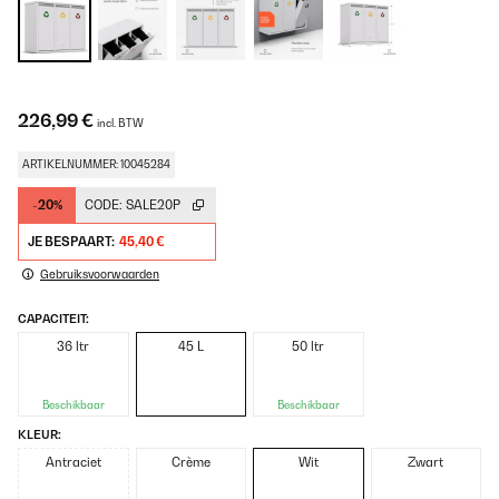
226,99 €
incl. BTW
ARTIKELNUMMER: 10045284
-20%
CODE:
SALE20P
JE BESPAART:
45,40 €
Gebruiksvoorwaarden
CAPACITEIT:
36 ltr
45 L
50 ltr
Beschikbaar
Beschikbaar
KLEUR:
Antraciet
Crème
Wit
Zwart