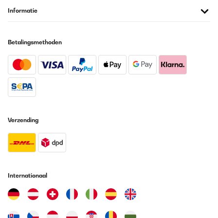
bonne hauteur pas besoin de s’abaisser, pratique et
fonctionnelJe recommande vivement
Informatie
Utilisateur d'Amazon
Vertaal
Betalingsmethoden
GECONTROLEERDE BEOORDELING
19/08/2025
Nützlich
Amazon-Benutzer
Verzending
Vertaal
GECONTROLEERDE BEOORDELING
15/08/2025
Internationaal
Très satisfaite de notre achat ! Donne une touche très moderne .
Rapport qualité prix impeccable !
Utilisateur d'Amazon
Vertaal