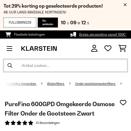
Tot 29% korting op geselecteerde producten!
48 UUR LANG MASSALE KORTINGEN!
Nu
10
09
12
FULLSWING29
U
M
S
winkelen
Flexibele betalingen
Gratis verzending vanaf 100€*
Huishoudelijke Apparaten
Waterfilters
Onder gootsteenwaterfilters
PureFina 600GPD Omgekeerde Osmose
Filter Onder de Gootsteen Zwart
10 Beoordelingen