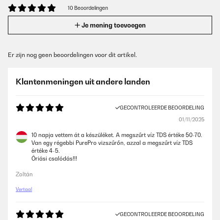
10 Beoordelingen
Je mening toevoegen
Er zijn nog geen beoordelingen voor dit artikel.
Klantenmeningen uit andere landen
GECONTROLEERDE BEOORDELING
01/11/2025
10 napja vettem át a készüléket. A megszűrt víz TDS értéke 50-70.
Van egy régebbi PurePro vizszűrőn, azzal a megszűrt víz TDS
értéke 4-5.
Óriási csalódás!!!
Zoltán
Vertaal
GECONTROLEERDE BEOORDELING