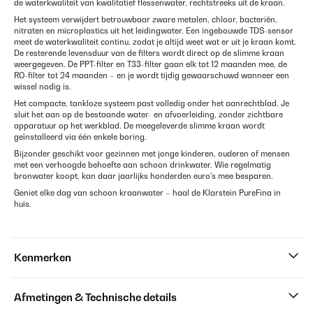
de waterkwaliteit van kwalitatief flessenwater, rechtstreeks uit de kraan.
Het systeem verwijdert betrouwbaar zware metalen, chloor, bacteriën,
nitraten en microplastics uit het leidingwater. Een ingebouwde TDS-sensor
meet de waterkwaliteit continu, zodat je altijd weet wat er uit je kraan komt.
De resterende levensduur van de filters wordt direct op de slimme kraan
weergegeven. De PPT-filter en T33-filter gaan elk tot 12 maanden mee, de
RO-filter tot 24 maanden – en je wordt tijdig gewaarschuwd wanneer een
wissel nodig is.
Het compacte, tankloze systeem past volledig onder het aanrechtblad. Je
sluit het aan op de bestaande water- en afvoerleiding, zonder zichtbare
apparatuur op het werkblad. De meegeleverde slimme kraan wordt
geïnstalleerd via één enkele boring.
Bijzonder geschikt voor gezinnen met jonge kinderen, ouderen of mensen
met een verhoogde behoefte aan schoon drinkwater. Wie regelmatig
bronwater koopt, kan daar jaarlijks honderden euro's mee besparen.
Geniet elke dag van schoon kraanwater – haal de Klarstein PureFina in
huis.
Kenmerken
Afmetingen & Technische details