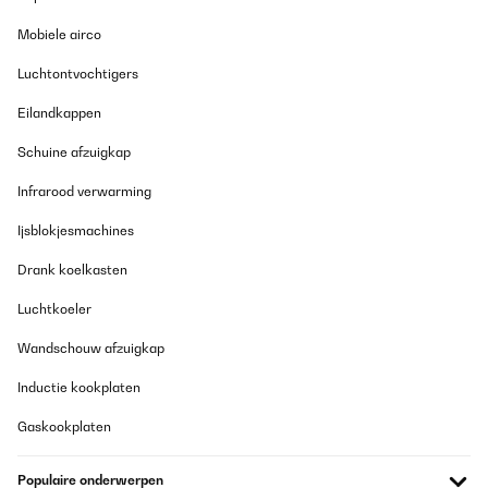
Vertaal
Mobiele airco
Luchtontvochtigers
GECONTROLEERDE BEOORDELING
20/12/2024
Eilandkappen
La documentation n'est pas très claire concernant le
Schuine afzuigkap
raccordement. Mais c'est simple pour l'installation. Compter 2
heures maximum.En service depuis 3 semaines,vraiment content
Infrarood verwarming
de cet achat qui évitera beaucoup de bouteille dans le bac
jaune.Je recommande cet article.
Ijsblokjesmachines
Utilisateur d'Amazon
Drank koelkasten
Vertaal
Luchtkoeler
GECONTROLEERDE BEOORDELING
Wandschouw afzuigkap
03/11/2024
Inductie kookplaten
Der Wasserfilter funktioniert einwandfrei und die Qualität des
Wassers ist spürbar verbessert. Die Lieferung war schnell und
Gaskookplaten
das Gerät war gut verpackt. Der Verkäufer war sehr hilfsbereit
und freundlich.Obwohl das Gerät etwas laut ist, musste ich eine
Schall- und Vibrationsisolierung darunter anbringen. Ansonsten
Populaire onderwerpen
ist es sehr empfehlenswert für jeden, der sauberes und frisches