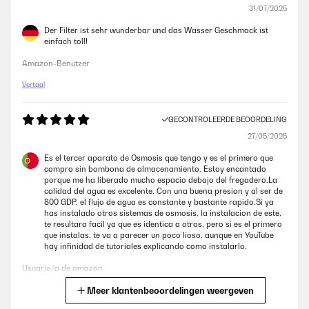
31/07/2025
Der Filter ist sehr wunderbar und das Wasser Geschmack ist
einfach toll!
Amazon-Benutzer
Vertaal
GECONTROLEERDE BEOORDELING
27/05/2025
Es el tercer aparato de Osmosis que tengo y es el primero que
compro sin bombona de almacenamiento. Estoy encantado
porque me ha liberado mucho espacio debajo del fregadero.La
calidad del agua es excelente. Con una buena presion y al ser de
800 GDP, el flujo de agua es constante y bastante rapido.Si ya
has instalado otros sistemas de osmosis, la instalacion de este,
te resultara facil ya que es identica a otros, pero si es el primero
que instalas, te va a parecer un poco lioso, aunque en YouTube
hay infinidad de tutoriales explicando como instalarlo.
Usuario/a de amazon
Meer klantenbeoordelingen weergeven
Vertaal