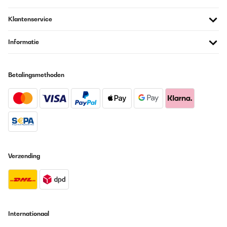
Wasser schätzt.
Klantenservice
Amazon-Benutzer
Vertaal
Informatie
GECONTROLEERDE BEOORDELING
Betalingsmethoden
05/05/2024
Super Filterung leises Motor. Ungefiltert ca 200, gefiltert 035.
Negativ ist die Bedienungsanleitung , die Bedeutungen musste ich
hin und her googlen . Die mühe hat sich aber gelohnt
Amazon-Benutzer
Vertaal
Verzending
GECONTROLEERDE BEOORDELING
21/02/2024
De momento, muy bien. Es muy fácil de instalar. Lo complica el
manual, que es super básico y muy, muy incompleto en todo.
Resulta útil descargar el manual de la Philips AUT7006, que si no
Internationaal
es la misma máquina, es extremadamente parecida. En la parte
trasera de la máquina, hay una Salida o Entrada que viene con