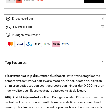
SALE10P
-10%
Je bespaart:
34,30 €
Direct leverbaar
Levertijd: 1 dag
14 dagen retourrecht
Top features
Filtert wat niet in je drinkwater thuishoort:
Het 5-traps omgekeerde-
osmosesysteem verwijdert zware metalen, chloor, bacteriën, nitraten
en microplastics tot een deeltjesgrootte van minder dan 0,0001 micron
– de kwaliteit van flessenwater, rechtstreeks uit de kraan.
Altijd inzicht in je waterkwaliteit:
De ingebouwde TDS-sensor meet de
waterkwaliteit continu en geeft de resterende filterlevensduur direct
weer op de slimme kraan – zo weet je precies hoe schoon het water is