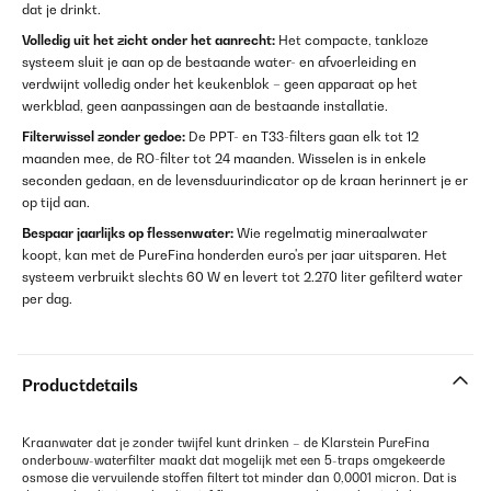
dat je drinkt.
Volledig uit het zicht onder het aanrecht:
Het compacte, tankloze
systeem sluit je aan op de bestaande water- en afvoerleiding en
verdwijnt volledig onder het keukenblok – geen apparaat op het
werkblad, geen aanpassingen aan de bestaande installatie.
Filterwissel zonder gedoe:
De PPT- en T33-filters gaan elk tot 12
maanden mee, de RO-filter tot 24 maanden. Wisselen is in enkele
seconden gedaan, en de levensduurindicator op de kraan herinnert je er
op tijd aan.
Bespaar jaarlijks op flessenwater:
Wie regelmatig mineraalwater
koopt, kan met de PureFina honderden euro's per jaar uitsparen. Het
systeem verbruikt slechts 60 W en levert tot 2.270 liter gefilterd water
per dag.
Productdetails
Kraanwater dat je zonder twijfel kunt drinken – de Klarstein PureFina
onderbouw-waterfilter maakt dat mogelijk met een 5-traps omgekeerde
osmose die vervuilende stoffen filtert tot minder dan 0,0001 micron. Dat is