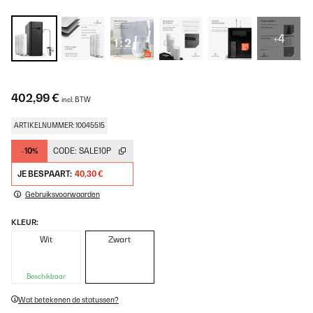
+4
402,99 €
incl. BTW
ARTIKELNUMMER: 10045515
-10%
CODE:
SALE10P
JE BESPAART:
40,30 €
Gebruiksvoorwaarden
KLEUR:
Wit
Zwart
Beschikbaar
Wat betekenen de statussen?