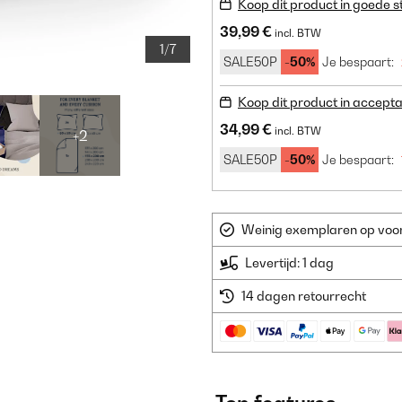
Koop dit product in goede s
39,99 €
incl. BTW
1/7
SALE50P
-50%
Je bespaart:
Koop dit product in accepta
34,99 €
incl. BTW
+2
SALE50P
-50%
Je bespaart:
Weinig exemplaren op voorr
Levertijd: 1 dag
14 dagen retourrecht