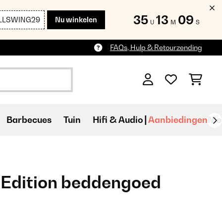
35
13
08
LLSWING29
Nu winkelen
U
M
S
FAQs, Hulp & Retourzending
Barbecues
Tuin
Hifi & Audio
Aanbiedingen
Ni
 Edition beddengoed