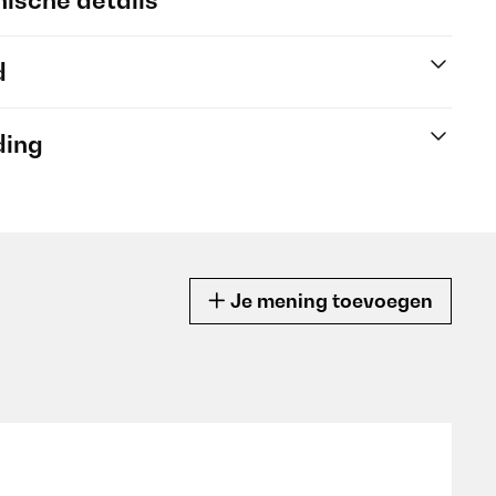
ische details
d
ding
Je mening toevoegen