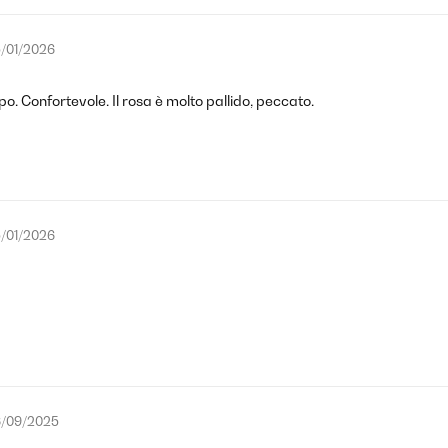
/01/2026
o. Confortevole. Il rosa è molto pallido, peccato.
/01/2026
/09/2025