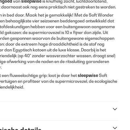
ngoed
van
sleepwise
is knuffelig zacht, luchtdoorlatend,
ft daarnaast ook nog eens praktisch niet gestreken te worden.
en in bed door. Maak het je gemakkelijk! Met de Soft Wonder
 en behaaglijkste vier seizoenen beddengoed ontwikkeld dat
e stofdeskundigen hebben voor een buitengewoon aangename
ld gekozen: de supermicrovezel is 10 x fijner dan zijde. Uit
worden gesponnen waarvan de buitengewone eigenschappen
ssen: door de extreem hoge draaddichtheid is de stof nog
r dan Egyptisch katoen uit de luxe klasse. Daarbij is het
endelijk (op 40° zonder wasverzachter wassen, droogt snel)
ldige afwerking van de naden en de ritssluiting garanderen
.
t een fluweelachtige grip: laat je door het
sleepwise
Soft
vertuigen en profiteer van de supermicrovezel, de ecologische
endelijkheid.