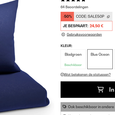
64 Beoordelingen
-50%
CODE:
SALE50P
JE BESPAART:
24,50 €
Gebruiksvoorwaarden
KLEUR:
Bladgroen
Blue Ocean
Beschikbaar
Wat betekenen de statussen?
In
Ook beschikbaar in ander