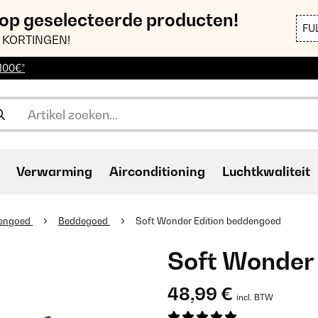
 op geselecteerde producten!
FU
 KORTINGEN!
 100€*
Verwarming
Airconditioning
Luchtkwaliteit
engoed
Beddegoed
Soft Wonder Edition beddengoed
Soft Wonder
48,99 €
incl. BTW