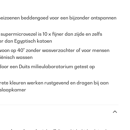
 seizoenen beddengoed voor een bijzonder ontspannen
:
supermicrovezel is 10 x fijner dan zijde en zelfs
er dan Egyptisch katoen
oon op 40° zonder wasverzachter of voor mensen
giënisch wassen
door een Duits milieulaboratorium getest op
rete kleuren werken rustgevend en dragen bij aan
e slaapkamer