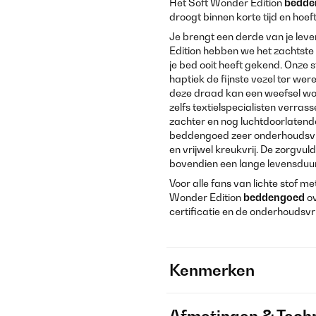
Het Soft Wonder Edition
bedde
droogt binnen korte tijd en hoe
Je brengt een derde van je lev
Edition hebben we het zachtste
je bed ooit heeft gekend. Onz
haptiek de fijnste vezel ter were
deze draad kan een weefsel 
zelfs textielspecialisten verra
zachter en nog luchtdoorlatende
beddengoed zeer onderhoudsvri
en vrijwel kreukvrij. De zorgvu
bovendien een lange levensduur
Voor alle fans van lichte stof me
Wonder Edition
beddengoed
o
certificatie en de onderhoudsvri
Kenmerken