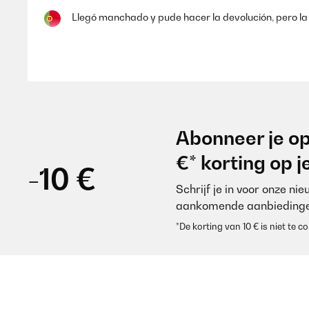
Llegó manchado y pude hacer la devolución, pero la 
Usuario/a de amazon
GECONTROLEERDE BEOORDELING
07
Abonneer je op
Super qualité, légère et douce
€* korting op 
-10 €
Schrijf je in voor onze ni
Utilisateur d'Amazon
aankomende aanbiedinge
*De korting van 10 € is niet te
GECONTROLEERDE BEOORDELING
10
Gutes und angenehmes Feeling. Die Verarbeitung ist
Versand. Ich kann dieses Produkt empfehlen.