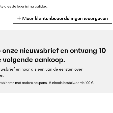
tela es de buenísima calidad.
Meer klantenbeoordelingen weergeven
/08/2025
 onze nieuwsbrief en ontvang 10
je volgende aankoop.
euwsbrief en hoor als een van de eersten over
n.
 combineren met andere coupons. Minimale bestelwaarde 100 €.
/07/2025
 für den Preis sehr gut. Reißverschlüsse mit Metall geben dem Bettz