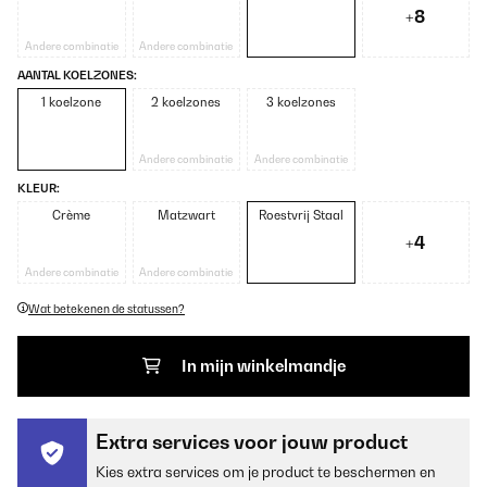
+8
Andere combinatie
Andere combinatie
AANTAL KOELZONES:
1 koelzone
2 koelzones
3 koelzones
Andere combinatie
Andere combinatie
KLEUR:
Crème
Matzwart
Roestvrij Staal
+4
Andere combinatie
Andere combinatie
Wat betekenen de statussen?
In mijn winkelmandje
Extra services voor jouw product
Kies extra services om je product te beschermen en