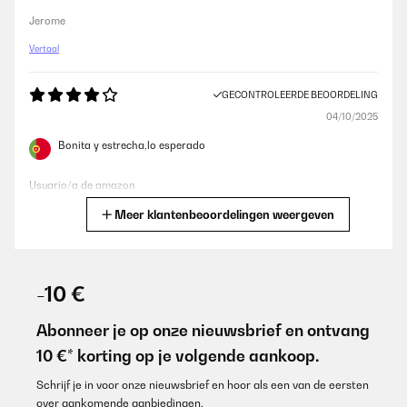
Jerome
Vertaal
GECONTROLEERDE BEOORDELING
04/10/2025
Bonita y estrecha,lo esperado
Usuario/a de amazon
Meer klantenbeoordelingen weergeven
Vertaal
GECONTROLEERDE BEOORDELING
07/07/2025
-10 €
Für den Preis ein zweckmäßiger Getränkekühlschrank…
Abonneer je op onze nieuwsbrief en ontvang
Amazon-Benutzer
10 €* korting op je volgende aankoop.
Vertaal
Schrijf je in voor onze nieuwsbrief en hoor als een van de eersten
over aankomende aanbiedingen.