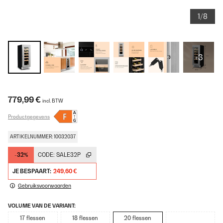
1/8
+3
779,99 €
incl. BTW
Productgegevens
ARTIKELNUMMER: 10032037
-32%
CODE:
SALE32P
JE BESPAART:
249,60 €
Gebruiksvoorwaarden
VOLUME VAN DE VARIANT:
17 flessen
18 flessen
20 flessen