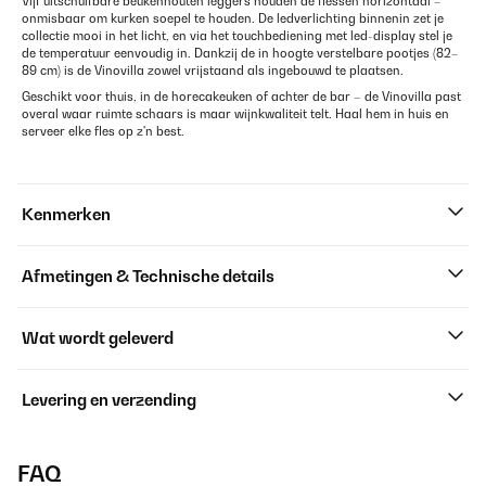
Vijf uitschuifbare beukenhouten leggers houden de flessen horizontaal –
onmisbaar om kurken soepel te houden. De ledverlichting binnenin zet je
collectie mooi in het licht, en via het touchbediening met led-display stel je
de temperatuur eenvoudig in. Dankzij de in hoogte verstelbare pootjes (82–
89 cm) is de Vinovilla zowel vrijstaand als ingebouwd te plaatsen.
Geschikt voor thuis, in de horecakeuken of achter de bar – de Vinovilla past
overal waar ruimte schaars is maar wijnkwaliteit telt. Haal hem in huis en
serveer elke fles op z'n best.
Kenmerken
Afmetingen & Technische details
Wat wordt geleverd
Levering en verzending
FAQ