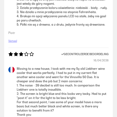
jest wtedy do góry nogami.
2. Działa przełączanie koloru oświetlenia: niebieski - biały - rudy.
3. Nie działa u mnie przełączenie na stopnie Fahrenheita.
4. Brakuje mi opcji włączenia panelu LCD na stałe, żeby nie gasł
po paru chwilach.
5. Półki nie są z drewna, a z drutu, jedynie fronty są drewniane.
Piotr
Vertaal
GECONTROLEERDE BEOORDELING
16/04/2026
Moving to a new house, I took with me my 5y old Liebherr wine
cooler that works perfectly. I had to put in my current flat
another wine cooler and went for the Vinovilla 50 Duo. It is
cheaper and does the job but 2 main concerns:
1. The noise - 39 decibel is still too much. In comparison the
Liebherr one is totally inaudible.
2. The screen is bright blue and this looks very tacky. Had to put
"post it" on it for the light to be less bright.
For that second point, I see some of your model have a more
basic but much better black and white screen, is there any
solution to benefit from it?
Thank you