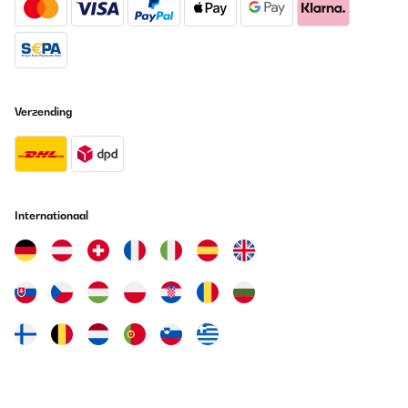
GECONTROLEERDE BEOORDELING
16/05/2025
Top Produkt. Sieht gut aus, tut was es soll. Einlagen schrubben
ein bisschen am Gummi in der Tür - ist aber egal.
Verzending
Amazon-Benutzer
Vertaal
GECONTROLEERDE BEOORDELING
Internationaal
04/02/2025
Très bonne facture pour cette cave à vin seul bémol quand on
veut changer le sens d’ouverture l’inscription de la marque se
retrouve à l’envers
Utilisateur d'Amazon
Vertaal
GECONTROLEERDE BEOORDELING
27/12/2024