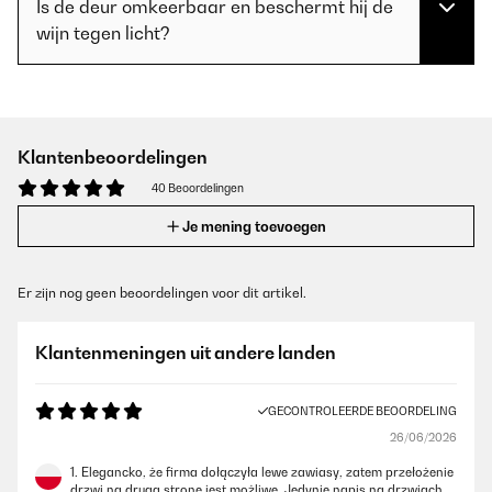
Is de deur omkeerbaar en beschermt hij de
wijn tegen licht?
Klantenbeoordelingen
40 Beoordelingen
Je mening toevoegen
Er zijn nog geen beoordelingen voor dit artikel.
Klantenmeningen uit andere landen
GECONTROLEERDE BEOORDELING
26/06/2026
1. Elegancko, że firma dołączyła lewe zawiasy, zatem przełożenie
drzwi na drugą stronę jest możliwe. Jedynie napis na drzwiach