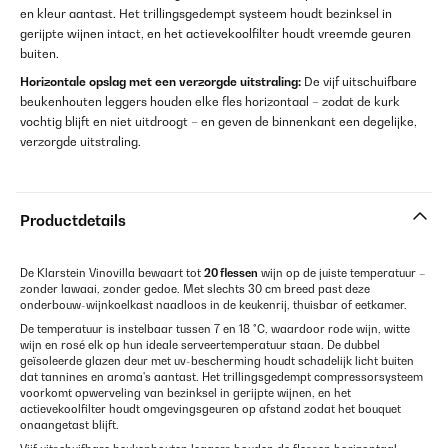
en kleur aantast. Het trillingsgedempt systeem houdt bezinksel in
gerijpte wijnen intact, en het actievekoolfilter houdt vreemde geuren
buiten.
Horizontale opslag met een verzorgde uitstraling:
De vijf uitschuifbare
beukenhouten leggers houden elke fles horizontaal – zodat de kurk
vochtig blijft en niet uitdroogt – en geven de binnenkant een degelijke,
verzorgde uitstraling.
Productdetails
De Klarstein Vinovilla bewaart tot
20 flessen
wijn op de juiste temperatuur –
zonder lawaai, zonder gedoe. Met slechts 30 cm breed past deze
onderbouw-wijnkoelkast naadloos in de keukenrij, thuisbar of eetkamer.
De temperatuur is instelbaar tussen 7 en 18 °C, waardoor rode wijn, witte
wijn en rosé elk op hun ideale serveertemperatuur staan. De dubbel
geïsoleerde glazen deur met uv-bescherming houdt schadelijk licht buiten
dat tannines en aroma's aantast. Het trillingsgedempt compressorsysteem
voorkomt opwerveling van bezinksel in gerijpte wijnen, en het
actievekoolfilter houdt omgevingsgeuren op afstand zodat het bouquet
onaangetast blijft.