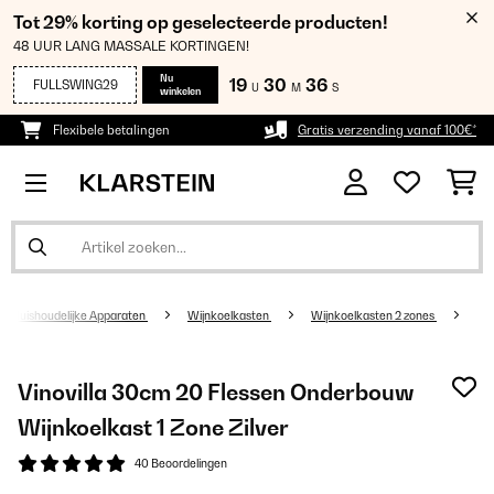
Tot 29% korting op geselecteerde producten!
48 UUR LANG MASSALE KORTINGEN!
Nu
19
30
35
FULLSWING29
U
M
S
winkelen
Flexibele betalingen
Gratis verzending vanaf 100€*
Huishoudelijke Apparaten
Wijnkoelkasten
Wijnkoelkasten 2 zones
Vinovilla 30cm 20 Flessen Onderbouw
Wijnkoelkast 1 Zone Zilver
40 Beoordelingen