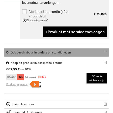
levensduur te verlengen.
Verlengde garantie (+ 12
24,90 €
maanden)
Wat is inbegrepen?
Product met service toevoegen
Ook beschikbaar in andere omstandigheden
Koop dit product in acceptabele staat
662,99 €
incl. BTW
In mijn
SALE32P
-32%
Je bespaart:
212,16 €
winkelmandje
Productgegevens
Direct leverbaar
Levertijd: 2 - 4 dagen