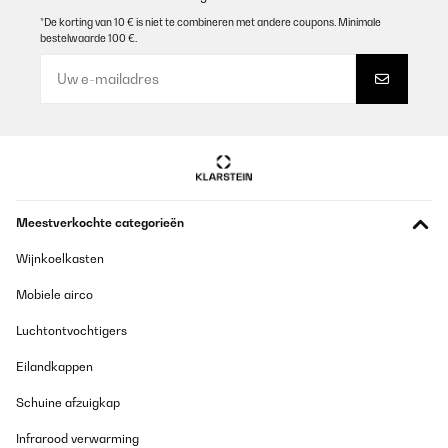
GECONTROLEERDE BEOORDELING
*De korting van 10 € is niet te combineren met andere coupons. Minimale
bestelwaarde 100 €.
11/06/2025
Optik super. Preis ist auch in Ordnung.
Aber……viel zu laut. Hab ihn jetzt gerade mal 2 Tage in meiner
offenen Wohnküche und merke schon das mich der laute Lüfter
nervt der sich ca. alle 20 min. einschaltet. Mein 15 Jahre alter No-
Name Kühlschrank ist gegen dieses Gerät nicht hörbar. Also da
solltet ihr ordentlich nacharbeiten. Hab dieses Manko auch in
anderen Bewertungen im Netz gelesen und nicht geglaubt. Aber
es stimmt. Er ist zu laut.
Bin am überlegen ob ich ihn zurückschicke.
Meestverkochte categorieën
_______________________________
===============================
Wijnkoelkasten
ANTWORT
===============================
Mobiele airco
Hallo Silvia,
Luchtontvochtigers
Vielen Dank für Ihr ausführliches Feedback und dass Sie sich für
unser Produkt entschieden haben. Wir freuen uns, dass Ihnen
Design und Preis gefallen. Es tut uns jedoch sehr leid, dass das
Eilandkappen
Betriebsgeräusch nicht Ihren Erwartungen entsprochen hat.
Schuine afzuigkap
Wir wissen, wie störend unerwünschte Geräusche sein können,
insbesondere in offenen Wohnbereichen. Das von Ihnen
Infrarood verwarming
beschriebene Problem wurde bereits von einigen Kunden