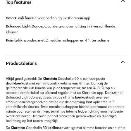
Top features
Smart:
wifi functie voor bediening via Klarstein app
Balanced Light Concept:
achtergrondverlichting in 7 verschillende
kleuren
Ruimtelijk wonder:
met 2 metalen schappen en 47 liter volume
Productdetails
Altijd goed gekoeld: De
Klarstein
Coachella 50 is een compacte
drankkoelkast
met een inhoudelijk volume van 47 liter. Dankzij de
geïntegreerde wifi functie kun je de temperatuur, tussen 3-18 °C, op elk
moment comfortabel op afstand regelen met de Klarstein app. Dankzij het
Balanced Light Concept beschikt de slimme
koelkast
ook over een
sfeervolle achtergrondverlichting die de omgeving laat oplichten in 7
verschillende kleuren. Twee metalen schappen bieden daarnaast voldoende
ruimte voor eten en drinken, terwijl de interne ledverlichting voor het beste
overzicht zorgt. Het touch paneel maakt een gemakkelijke en duidelijke
bediening op het toestel mogelijk.
De
Klarstein
Coachella 50
koelkast
overtuigt met slimme functies en
houdt je