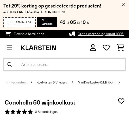
Tot 29% korting op geselecteerde producten!
48 UUR LANG MASSALE KORTINGEN!
Nu
43
05
10
FULLSWING29
U
M
S
winkelen
Flexibele betalingen
Gratis verzending vanaf 100€*
udelijke Apparaten
Koelkasten & Vriezers
Mini Koelkasten & Minibar
Coachella 50 wijnkoelkast
8 Beoordelingen