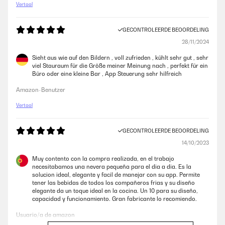
Vertaal
GECONTROLEERDE BEOORDELING
28/11/2024
Sieht aus wie auf den Bildern , voll zufrieden , kühlt sehr gut , sehr
viel Stauraum für die Größe meiner Meinung nach , perfekt für ein
Büro oder eine kleine Bar , App Steuerung sehr hilfreich
Amazon-Benutzer
Vertaal
GECONTROLEERDE BEOORDELING
14/10/2023
Muy contento con la compra realizada, en el trabajo
necesitabamos una nevera pequeña para el dia a dia. Es la
solucion ideal, elegante y facil de manejar con su app. Permite
tener las bebidas de todos los compañeros frias y su diseño
elegante da un toque ideal en la cocina. Un 10 para su diseño,
capacidad y funcionamiento. Gran fabricante lo recomiendo.
Usuario/a de amazon