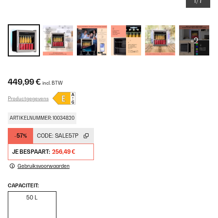
1/7
+2
449,99 €
incl. BTW
Productgegevens
ARTIKELNUMMER: 10034820
-57%
CODE:
SALE57P
JE BESPAART:
256,49 €
Gebruiksvoorwaarden
CAPACITEIT:
50 L