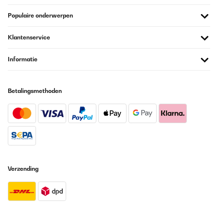
Vertaal
Populaire onderwerpen
GECONTROLEERDE BEOORDELING
Klantenservice
28/12/2022
Encore une magnifique acquisition avec ce superbe frigo .Il est
Informatie
muni de touches tactiles permettant de régler la température et la
luminosité intérieure .Attention a ne pas s'y méprendre sur son
apparence il ressemble a une cave a vin mais c'est bien un frigo
.Il est doté de compartiments a bouteilles et de deux rangements
Betalingsmethoden
pour la nourriture .Il y a une lumière à l'extérieur au dos du frigo
qui change de couleur grâce à une télécommande , parfait pour
une chambre d'ado pour donner un côté stylé a votre pièce .Il ne
prend pas beaucoup de place , un petit coin lui suffit , sa couleur
neutre se mariera avec n'importe quel intérieur , il est également
très silencieux.Je ne regrette pas du tout mon achat , j'ai fait
plaisir a mon fils pour Noël , il n'a pas perdu de temps pour
l'installer dans sa chambre tout fier d'avoir son propre frigo .
Utilisateur d'Amazon
Verzending
Vertaal
GECONTROLEERDE BEOORDELING
16/10/2022