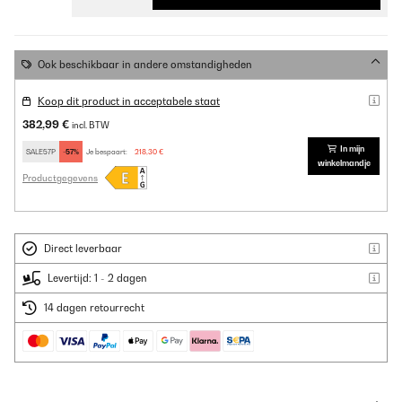
Ook beschikbaar in andere omstandigheden
Koop dit product in acceptabele staat
382,99 €
incl. BTW
In mijn
SALE57P
-57%
Je bespaart:
218,30 €
winkelmandje
Productgegevens
Direct leverbaar
Levertijd: 1 - 2 dagen
14 dagen retourrecht