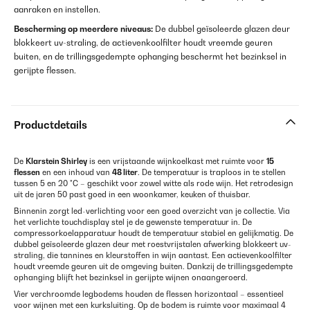
aanraken en instellen.
Bescherming op meerdere niveaus:
De dubbel geïsoleerde glazen deur
blokkeert uv-straling, de actievenkoolfilter houdt vreemde geuren
buiten, en de trillingsgedempte ophanging beschermt het bezinksel in
gerijpte flessen.
Productdetails
De
Klarstein Shirley
is een vrijstaande wijnkoelkast met ruimte voor
15
flessen
en een inhoud van
48 liter
. De temperatuur is traploos in te stellen
tussen 5 en 20 °C – geschikt voor zowel witte als rode wijn. Het retrodesign
uit de jaren 50 past goed in een woonkamer, keuken of thuisbar.
Binnenin zorgt led-verlichting voor een goed overzicht van je collectie. Via
het verlichte touchdisplay stel je de gewenste temperatuur in. De
compressorkoelapparatuur houdt de temperatuur stabiel en gelijkmatig. De
dubbel geïsoleerde glazen deur met roestvrijstalen afwerking blokkeert uv-
straling, die tannines en kleurstoffen in wijn aantast. Een actievenkoolfilter
houdt vreemde geuren uit de omgeving buiten. Dankzij de trillingsgedempte
ophanging blijft het bezinksel in gerijpte wijnen onaangeroerd.
Vier verchroomde legbodems houden de flessen horizontaal – essentieel
voor wijnen met een kurksluiting. Op de bodem is ruimte voor maximaal 4