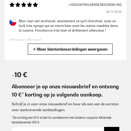
GECONTROLEERDE BEOORDELING
29/11/2025
Mon mari est enchanté, exactement ce qu'il cherchait, avec un
look très sympa qui se marie bien avec les autres meubles dans
la cuisine. Fonctionne très bien et drôlement silencieux !
Utilisateur d'Amazon
Meer klantenbeoordelingen weergeven
Vertaal
GECONTROLEERDE BEOORDELING
27/11/2025
-10 €
Looks incredible. The wooden honeycomb rack is best for storing
small water bottles, but plenty of room on the other shelves for
Abonneer je op onze nieuwsbrief en ontvang
wine & champagne. Very stylish.
10 €* korting op je volgende aankoop.
Amazon user
Schrijf je in voor onze nieuwsbrief en hoor als een van de eersten
Vertaal
over aankomende aanbiedingen.
*De korting van 10 € is niet te combineren met andere coupons. Minimale
bestelwaarde 100 €.
GECONTROLEERDE BEOORDELING
01/10/2025