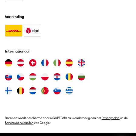
Su aspecto 'retro' queda muy bien en cualquier rincón de la casa.
Para ser perfecta sólo le faltaría venir con alguna botella de
Verzending
Vega Sicilia del 64.
Usuario/a de amazon
Vertaal
Internationaal
GECONTROLEERDE BEOORDELING
25/07/2025
Su aspecto ’retro’ queda muy bien en cualquier rincón de la casa.
Para ser perfecta sólo le faltaría venir con alguna botella de
Vega Sicilia del 64.
Usuario/a de amazon
Vertaal
GECONTROLEERDE BEOORDELING
Deze site wordt beschermd door reCAPTCHA en is onderhevig aan het
Privacybeleid
en de
25/07/2025
Servicevoorwaarden
van Google.
Su aspecto 'retro' queda muy bien en cualquier rincón de la