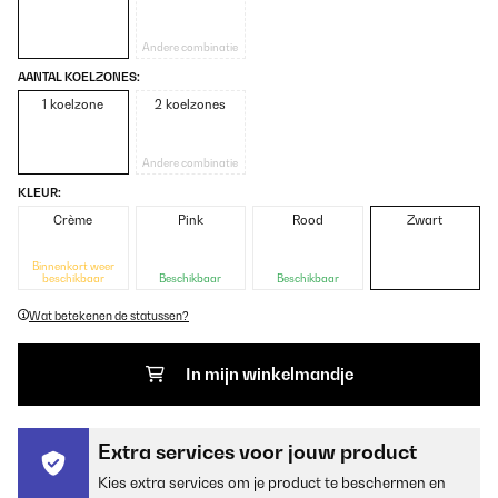
Andere combinatie
AANTAL KOELZONES:
1 koelzone
2 koelzones
Andere combinatie
KLEUR:
Crème
Pink
Rood
Zwart
Binnenkort weer
beschikbaar
Beschikbaar
Beschikbaar
Wat betekenen de statussen?
In mijn winkelmandje
Extra services voor jouw product
Kies extra services om je product te beschermen en