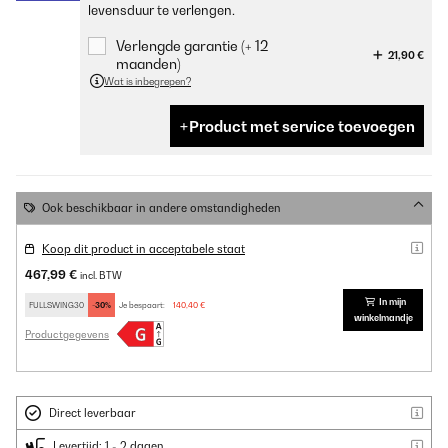
levensduur te verlengen.
Verlengde garantie (+ 12
21,90 €
maanden)
Wat is inbegrepen?
Product met service toevoegen
Ook beschikbaar in andere omstandigheden
Koop dit product in acceptabele staat
467,99 €
incl. BTW
In mijn
FULLSWING30
-30%
Je bespaart:
140,40 €
winkelmandje
Productgegevens
Direct leverbaar
Levertijd: 1 - 2 dagen