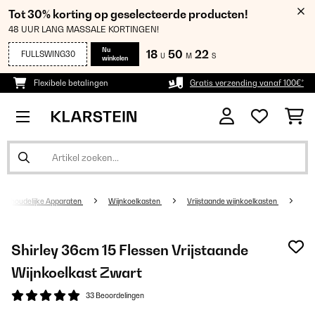
Tot 30% korting op geselecteerde producten!
48 UUR LANG MASSALE KORTINGEN!
Nu
18
50
21
FULLSWING30
U
M
S
winkelen
Flexibele betalingen
Gratis verzending vanaf 100€*
uishoudelijke Apparaten
Wijnkoelkasten
Vrijstaande wijnkoelkasten
Shirley 36cm 15 Flessen Vrijstaande
Wijnkoelkast Zwart
33 Beoordelingen