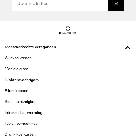
Schöner Kühlschrank, steht bei uns im Wintergarten und macht
echt was her. Die Kühlung funktioniert auch noch gut wenn es mal
richtig warm im Raum ist. Meine Empfehlung 5*****
Amazon-Benutzer
Vertaal
Meestverkochte categorieën
GECONTROLEERDE BEOORDELING
Wijnkoelkasten
10/09/2025
Mobiele airco
Liegend können nur Rotweinflaschen gelagert werden. Für
höhere Weißweinflaschen oder gar Flöten ist der Schrank nicht
tief genug. Deswegen habe ich die mittlere und obere Schublade
Luchtontvochtigers
herausgenommen, um den Weißwein stehend zu lagern. Es
passen so 12 Flaschen hinein. Unten zusätzlich 12 Bierdosen!
Eilandkappen
Wunderbar. Und ja, man hört den Kühlschrank leise schnurren,
wie jeden Kompressorkühlschrank. Stört mich nicht. Und dass
Schuine afzuigkap
der Korken im Stehen austrocknen könnte auch nicht, denn so
lange lagern meine Weine nicht ;)
Infrarood verwarming
Amazon-Benutzer
Ijsblokjesmachines
Vertaal
Drank koelkasten