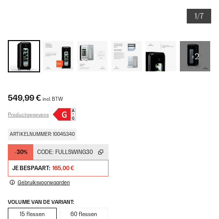
1/7
+2
549,99 €
incl. BTW
Productgegevens
ARTIKELNUMMER: 10045340
-30%
CODE:
FULLSWING30
JE BESPAART:
165,00 €
Gebruiksvoorwaarden
VOLUME VAN DE VARIANT:
15 flessen
60 flessen