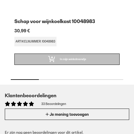
Schap voor wijnkoelkast 10048983
S
30,99 €
30
ARTIKELNUMMER: 10048983
AR
In mijn winkelmandje
Klantenbeoordelingen
33 Beoordelingen
Je mening toevoegen
Er zijn nog geen beoordelingen voor dit artikel.