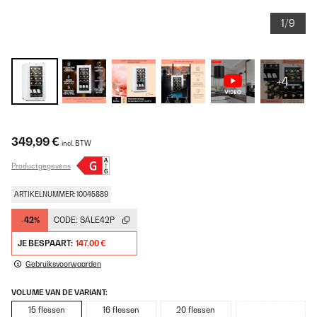
1/9
+4
349,99 €
incl. BTW
Productgegevens
ARTIKELNUMMER: 10045889
-42%
CODE:
SALE42P
JE BESPAART:
147,00 €
Gebruiksvoorwaarden
VOLUME VAN DE VARIANT:
15 flessen
16 flessen
20 flessen