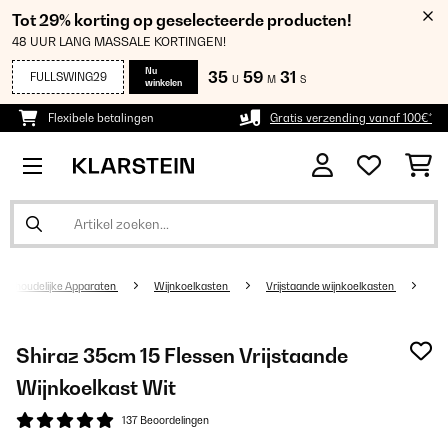
Tot 29% korting op geselecteerde producten!
48 UUR LANG MASSALE KORTINGEN!
Nu
35
59
30
FULLSWING29
U
M
S
winkelen
Flexibele betalingen
Gratis verzending vanaf 100€*
uishoudelijke Apparaten
Wijnkoelkasten
Vrijstaande wijnkoelkasten
Shiraz 35cm 15 Flessen Vrijstaande
Wijnkoelkast Wit
137 Beoordelingen