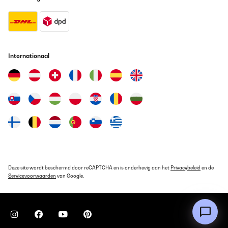
Utilisateur d'Amazon
Vertaal
GECONTROLEERDE BEOORDELING
Internationaal
14/12/2025
Funktioniert bisher recht gut. +5 Grad ist die minimalste
Temperatur welche man einstellen kann. Diese ist aber eher nur
im unterem Bereich des Kühlschranks erreichbar. Also Weiswein
unten Rotweine oben hineinlegen :)Für Frizzante oder Sekt etwas
zu warm ;) Lautstärke ist in Ordnung
Amazon-Benutzer
Vertaal
GECONTROLEERDE BEOORDELING
Deze site wordt beschermd door reCAPTCHA en is onderhevig aan het
Privacybeleid
en de
Servicevoorwaarden
van Google.
07/12/2025
Pünktliche Lieferung, schönes Design, ich habe ihn in weiß
bestellt, es passen sowohl Wein als auch Sekt Flaschen hinein.
Wirklich praktisch zum schlichten, sehr zu empfehlen, auch das
Preis Verhältnis, mir hat die 1 Zone Kühlung gereicht, Licht gibt's
auch noch