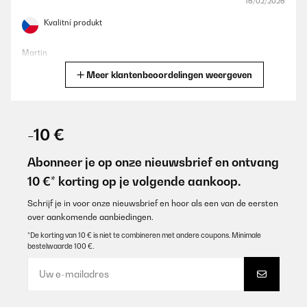
16/02/2026
Kvalitní produkt
Martin
Meer klantenbeoordelingen weergeven
Vertaal
GECONTROLEERDE BEOORDELING
09/02/2026
-10 €
Sehr schön und gute Qualität
Abonneer je op onze nieuwsbrief en ontvang
Amazon-Benutzer
10 €* korting op je volgende aankoop.
Vertaal
Schrijf je in voor onze nieuwsbrief en hoor als een van de eersten
over aankomende aanbiedingen.
GECONTROLEERDE BEOORDELING
*De korting van 10 € is niet te combineren met andere coupons. Minimale
bestelwaarde 100 €.
17/01/2026
great addition to dining roomkeeps our wine at optimum
temperatureand looks good
Amazon user