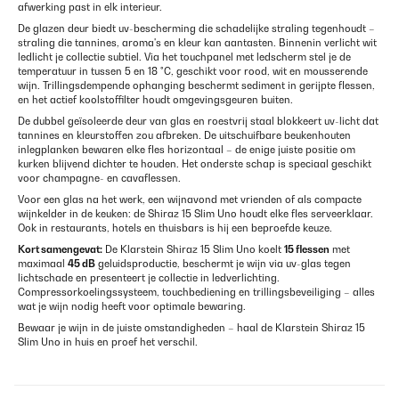
afwerking past in elk interieur.
De glazen deur biedt uv-bescherming die schadelijke straling tegenhoudt –
straling die tannines, aroma's en kleur kan aantasten. Binnenin verlicht wit
ledlicht je collectie subtiel. Via het touchpanel met ledscherm stel je de
temperatuur in tussen 5 en 18 °C, geschikt voor rood, wit en mousserende
wijn. Trillingsdempende ophanging beschermt sediment in gerijpte flessen,
en het actief koolstoffilter houdt omgevingsgeuren buiten.
De dubbel geïsoleerde deur van glas en roestvrij staal blokkeert uv-licht dat
tannines en kleurstoffen zou afbreken. De uitschuifbare beukenhouten
inlegplanken bewaren elke fles horizontaal – de enige juiste positie om
kurken blijvend dichter te houden. Het onderste schap is speciaal geschikt
voor champagne- en cavaflessen.
Voor een glas na het werk, een wijnavond met vrienden of als compacte
wijnkelder in de keuken: de Shiraz 15 Slim Uno houdt elke fles serveerklaar.
Ook in restaurants, hotels en thuisbars is hij een beproefde keuze.
Kort samengevat:
De Klarstein Shiraz 15 Slim Uno koelt
15 flessen
met
maximaal
45 dB
geluidsproductie, beschermt je wijn via uv-glas tegen
lichtschade en presenteert je collectie in ledverlichting.
Compressorkoelingssysteem, touchbediening en trillingsbeveiliging – alles
wat je wijn nodig heeft voor optimale bewaring.
Bewaar je wijn in de juiste omstandigheden – haal de Klarstein Shiraz 15
Slim Uno in huis en proef het verschil.