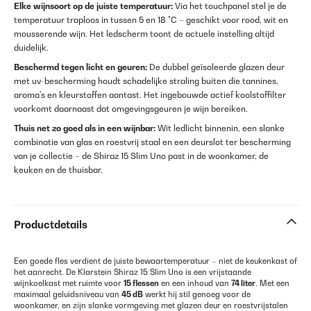
Elke wijnsoort op de juiste temperatuur:
Via het touchpanel stel je de
temperatuur traploos in tussen 5 en 18 °C – geschikt voor rood, wit en
mousserende wijn. Het ledscherm toont de actuele instelling altijd
duidelijk.
Beschermd tegen licht en geuren:
De dubbel geïsoleerde glazen deur
met uv-bescherming houdt schadelijke straling buiten die tannines,
aroma's en kleurstoffen aantast. Het ingebouwde actief koolstoffilter
voorkomt daarnaast dat omgevingsgeuren je wijn bereiken.
Thuis net zo goed als in een wijnbar:
Wit ledlicht binnenin, een slanke
combinatie van glas en roestvrij staal en een deurslot ter bescherming
van je collectie – de Shiraz 15 Slim Uno past in de woonkamer, de
keuken en de thuisbar.
Productdetails
Een goede fles verdient de juiste bewaartemperatuur – niet de keukenkast of
het aanrecht. De Klarstein Shiraz 15 Slim Uno is een vrijstaande
wijnkoelkast met ruimte voor
15 flessen
en een inhoud van
74 liter
. Met een
maximaal geluidsniveau van
45 dB
werkt hij stil genoeg voor de
woonkamer, en zijn slanke vormgeving met glazen deur en roestvrijstalen