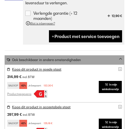
levensduur te verlengen.
Verlengde garantie (+ 12
12,90 €
maanden)
Wat is inbegrepen?
Product met service toevoegen
Ook beschikbaar in andere omstandigheden
Koop dit product in goede staat
314,99 €
incl. BTW
In mijn
SALE42P
-42%
Je bespaart:
132,30 €
winkelmandje
Productgegevens
Koop dit product in acceptabele staat
297,99 €
incl. BTW
In mijn
SALE42P
-42%
Je bespaart:
125,16 €
winkelmandje