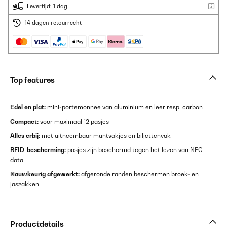
Levertijd: 1 dag
14 dagen retourrecht
Top features
Edel en plat:
mini-portemonnee van aluminium en leer resp. carbon
Compact:
voor maximaal 12 pasjes
Alles erbij:
met uitneembaar muntvakjes en biljettenvak
RFID-bescherming:
pasjes zijn beschermd tegen het lezen van NFC-
data
Nauwkeurig afgewerkt:
afgeronde randen beschermen broek- en
jaszakken
Productdetails