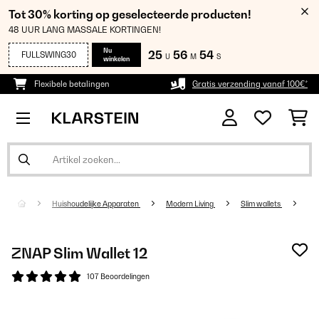
Tot 30% korting op geselecteerde producten!
48 UUR LANG MASSALE KORTINGEN!
Nu
25
56
53
FULLSWING30
U
M
S
winkelen
Flexibele betalingen
Gratis verzending vanaf 100€*
Huishoudelijke Apparaten
Modern Living
Slim wallets
ZNAP Slim Wallet 12
107 Beoordelingen