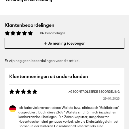
Klantenbeoordelingen
107 Beoordelingen
Je mening toevoegen
Er zijn nog geen beoordelingen voor dit artikel.
Klantenmeningen uit andere landen
GECONTROLEERDE BEOORDELING
29/01/2026
Ich habe viele verschiedene Wallets bzw. altdeutsch "Geldbörsen"
ausprobiert! Doch diese ZNAP Wallets sind für mich inzwischen
konkurrenzlos überlegen! Die Zeiten kaputter, ausgebeulter
Hosentaschen sind genauso vorbei, wie die Diebstahlsgefahr bei
Börsen in der hinteren Hosentasche!Diese Wallets sind