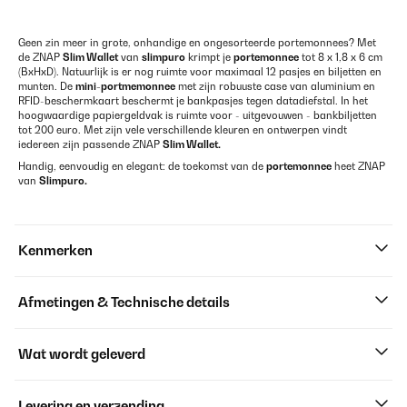
Geen zin meer in grote, onhandige en ongesorteerde portemonnees? Met
de ZNAP
Slim Wallet
van
slimpuro
krimpt je
portemonnee
tot 8 x 1,8 x 6 cm
(BxHxD). Natuurlijk is er nog ruimte voor maximaal 12 pasjes en biljetten en
munten. De
mini-portmemonnee
met zijn robuuste case van aluminium en
RFID-beschermkaart beschermt je bankpasjes tegen datadiefstal. In het
hoogwaardige papiergeldvak is ruimte voor - uitgevouwen - bankbiljetten
tot 200 euro. Met zijn vele verschillende kleuren en ontwerpen vindt
iedereen zijn passende ZNAP
Slim Wallet.
Handig, eenvoudig en elegant: de toekomst van de
portemonnee
heet ZNAP
van
Slimpuro.
Kenmerken
Afmetingen & Technische details
Wat wordt geleverd
Levering en verzending