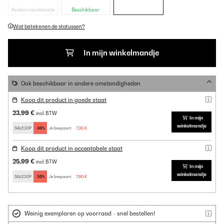
Andere combinatie
Beschikbaar
Wat betekenen de statussen?
In mijn winkelmandje
Ook beschikbaar in andere omstandigheden
Koop dit product in goede staat
23,99 €
incl. BTW
In mijn
winkelmandje
SALE30P
-30%
Je bespaart:
7,20 €
Koop dit product in acceptabele staat
25,99 €
incl. BTW
In mijn
winkelmandje
SALE30P
-30%
Je bespaart:
7,80 €
Weinig exemplaren op voorraad - snel bestellen!