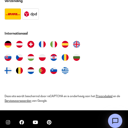
Verzending
Amazon-Benutzer
Vertaal
GECONTROLEERDE BEOORDELING
13/06/2025
Internationaal
La segunda que he comprado
Usuario/a de amazon
Vertaal
GECONTROLEERDE BEOORDELING
01/06/2025
welche auch nach monatelangem Gebrauch keine Spuren am
Leder aufweist. Einzig das Aluminium zeigt leichte Spuren des
Deze site wordt beschermd door reCAPTCHA en is onderhevig aan het
Privacybeleid
en de
Gebrauchs, da sie bereits mehrfach hinunter gefallen ist. Alles im
Servicevoorwaarden
van Google.
allem gerechtfertigter Preis.
Amazon-Benutzer
Vertaal