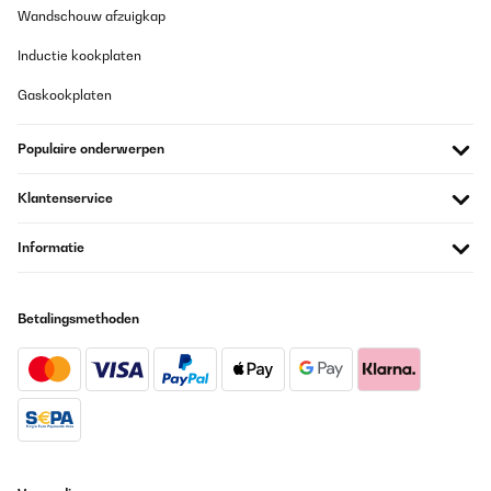
Wandschouw afzuigkap
Comodo oltre ogni misura.
Inductie kookplaten
Utente Amazon
Gaskookplaten
Vertaal
Populaire onderwerpen
GECONTROLEERDE BEOORDELING
22/07/2025
Klantenservice
Hervorragend, Nach mehreren Jahren täglichen benutzen meiner
ZNAP Wallet, habe ich mir diese neu angeschafft. Die alte ist
Informatie
nicht beschädigt und wird weiterhin von meinem Sohn benutzt.
Amazon-Benutzer
Betalingsmethoden
Vertaal
GECONTROLEERDE BEOORDELING
01/07/2025
Top Qualität. Macht was es soll.