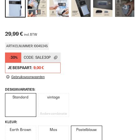
+3
29,99 €
incl. BTW
ARTIKELNUMMER: 10045245
-30%
CODE:
SALE30P
JE BESPAART:
9,00 €
Gebruiksvoorwaarden
DESIGNVARIATIES:
Standard
vintage
Andere combinatie
KLEUR:
Earth Brown
Mos
Pastelblauw