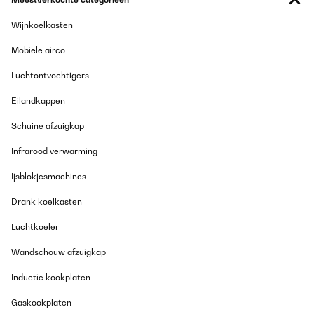
Wijnkoelkasten
Mobiele airco
Luchtontvochtigers
Eilandkappen
Schuine afzuigkap
Infrarood verwarming
Ijsblokjesmachines
Drank koelkasten
Luchtkoeler
Wandschouw afzuigkap
Inductie kookplaten
Gaskookplaten