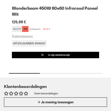
Wonderbeam 450W 60x60 Infrarood Paneel
W
Wit
P
125,99 €
16
SALE27P
-27%
Je bespaart:
34,02 €
FU
Productgegevens
Pr
ARTIKELNUMMER: 10045437
AR
In mijn winkelmandje
Klantenbeoordelingen
Geen beoordelingen
Je mening toevoegen