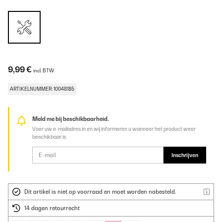
9,99 €
incl. BTW
ARTIKELNUMMER: 10048185
Meld me bij beschikbaarheid.
Voer uw e-mailadres in en wij informeren u wanneer het product weer
beschikbaar is.
Inschrijven
Dit artikel is niet op voorraad en moet worden nabesteld.
14 dagen retourrecht