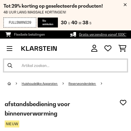
Tot 29% korting op geselecteerde producten!
48 UUR LANG MASSALE KORTINGEN!
Nu
30
40
38
FULLSWING29
U
M
S
winkelen
Flexibele betalingen
Gratis verzending vanaf 100€*
Huishoudelijke Apparaten
Reserveonderdelen
afstandsbediening voor
binnenverwarming
NIEUW