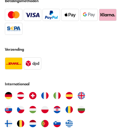
Betalingsmethoden
GECONTROLEERDE BEOORDELING
28/11/2024
Regenschutz
Amazon-Benutzer
Vertaal
Verzending
GECONTROLEERDE BEOORDELING
02/11/2024
bon produit pour une clôture
Internationaal
Utilisateur d'Amazon
Vertaal
GECONTROLEERDE BEOORDELING
26/05/2024
Sehr schön super sichtschutz