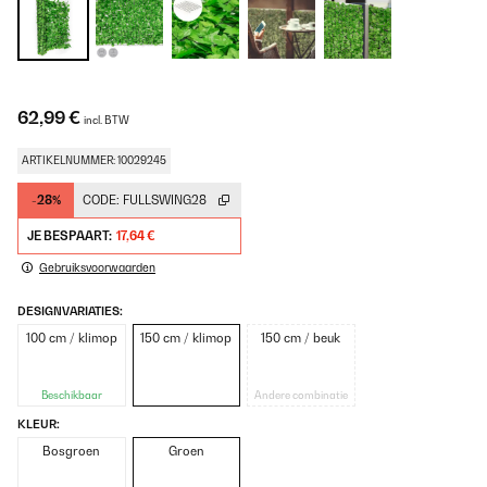
62,99 €
incl. BTW
ARTIKELNUMMER: 10029245
-28%
CODE:
FULLSWING28
JE BESPAART:
17,64 €
Gebruiksvoorwaarden
DESIGNVARIATIES:
100 cm / klimop
150 cm / klimop
150 cm / beuk
Beschikbaar
Andere combinatie
KLEUR:
Bosgroen
Groen