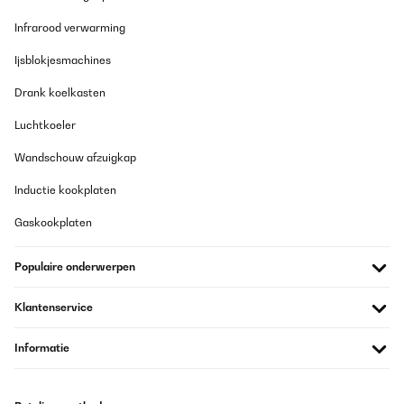
24/05/2025
Infrarood verwarming
Ich habe 40€ bezahlt und mich auf die Rezensionen verlassen. Ich
wurde nicht enttäuscht. Ich habe eine dreiteilige Wand von dem
bespannten Stoff befreit und stattdessen den Blättervorhang mit
Ijsblokjesmachines
Kabelbindern angebracht. Die obere Hälfte wurde auch auf der
Rückseite mit den Blättern verkleidet. So kann der Wind
Drank koelkasten
durchwehen und dennoch bleibt der Sichtschutz bestehen. Über
die Haltbarkeit kann ich noch nichts sagen, nur dass beim
Luchtkoeler
Befestigen an den Holzrahmen ein einziges Blatt abgegangen
war. Ansonsten macht die Verarbeitung einen guten Eindruck.
Wandschouw afzuigkap
Amazon-Benutzer
Inductie kookplaten
Vertaal
Gaskookplaten
GECONTROLEERDE BEOORDELING
Populaire onderwerpen
22/03/2025
Gutes Produkt, einfach anzubringen und sieht schön aus.
Klantenservice
Amazon-Benutzer
Informatie
Vertaal