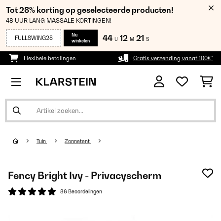
Tot 28% korting op geselecteerde producten!
48 UUR LANG MASSALE KORTINGEN!
Nu
44
12
21
FULLSWING28
U
M
S
winkelen
Flexibele betalingen
Gratis verzending vanaf 100€*
Tuin
Zonnetent
Fency Bright Ivy - Privacyscherm
86 Beoordelingen