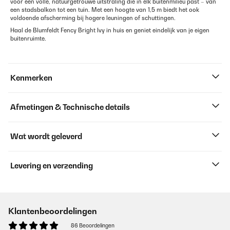
voor een volle, natuurgetrouwe uitstraling die in elk buitenmilieu past – van
een stadsbalkon tot een tuin. Met een hoogte van 1,5 m biedt het ook
voldoende afscherming bij hogere leuningen of schuttingen.
Haal de Blumfeldt Fency Bright Ivy in huis en geniet eindelijk van je eigen
buitenruimte.
Kenmerken
Afmetingen & Technische details
Wat wordt geleverd
Levering en verzending
Klantenbeoordelingen
86 Beoordelingen