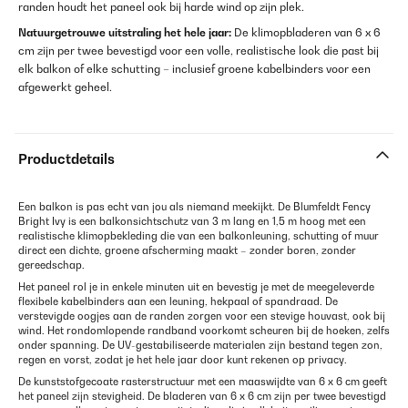
randen houdt het paneel ook bij harde wind op zijn plek.
Natuurgetrouwe uitstraling het hele jaar:
De klimopbladeren van 6 x 6
cm zijn per twee bevestigd voor een volle, realistische look die past bij
elk balkon of elke schutting – inclusief groene kabelbinders voor een
afgewerkt geheel.
Productdetails
Een balkon is pas echt van jou als niemand meekijkt. De Blumfeldt Fency
Bright Ivy is een balkonsichtschutz van 3 m lang en 1,5 m hoog met een
realistische klimopbekleding die van een balkonleuning, schutting of muur
direct een dichte, groene afscherming maakt – zonder boren, zonder
gereedschap.
Het paneel rol je in enkele minuten uit en bevestig je met de meegeleverde
flexibele kabelbinders aan een leuning, hekpaal of spandraad. De
verstevigde oogjes aan de randen zorgen voor een stevige houvast, ook bij
wind. Het rondomlopende randband voorkomt scheuren bij de hoeken, zelfs
onder spanning. De UV-gestabiliseerde materialen zijn bestand tegen zon,
regen en vorst, zodat je het hele jaar door kunt rekenen op privacy.
De kunststofgecoate rasterstructuur met een maaswijdte van 6 x 6 cm geeft
het paneel zijn stevigheid. De bladeren van 6 x 6 cm zijn per twee bevestigd