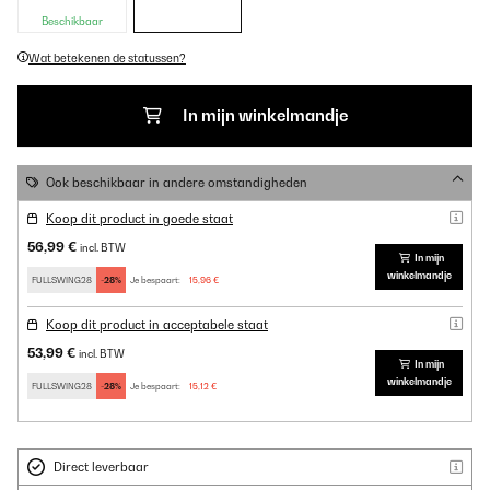
Beschikbaar
Wat betekenen de statussen?
In mijn winkelmandje
Ook beschikbaar in andere omstandigheden
Koop dit product in goede staat
56,99 €
incl. BTW
In mijn
winkelmandje
FULLSWING28
-28%
Je bespaart:
15,96 €
Koop dit product in acceptabele staat
53,99 €
incl. BTW
In mijn
winkelmandje
FULLSWING28
-28%
Je bespaart:
15,12 €
Direct leverbaar