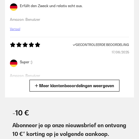
Erfüllt den Zweck und relativ echt aus.
Amazon-Benutzer
Vertaal
GECONTROLEERDE BEOORDELING
17/06/2025
Super :)
Amazon-Benutzer
Meer klantenbeoordelingen weergeven
Vertaal
GECONTROLEERDE BEOORDELING
09/06/2025
-10 €
Sehr zufrieden
Abonneer je op onze nieuwsbrief en ontvang
Amazon-Benutzer
10 €* korting op je volgende aankoop.