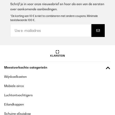
Vertaal
Schrijf je in voor onze nieuwsbrief en hoor als een van de eersten
over aankomende aanbiedingen.
GECONTROLEERDE BEOORDELING
*De korting van 10 € is niet te combineren met andere coupons. Minimale
bestelwaarde 100 €.
01/06/2025
Sehr guter Sichtschutz. Sehr zu empfehlen. Habe ihn auf meinen
Balkon angebracht
Amazon-Benutzer
Vertaal
GECONTROLEERDE BEOORDELING
Meestverkochte categorieën
31/05/2025
Wijnkoelkasten
Sieht gut aus und hält was es vrspricht
Mobiele airco
Amazon-Benutzer
Luchtontvochtigers
Vertaal
Eilandkappen
GECONTROLEERDE BEOORDELING
Schuine afzuigkap