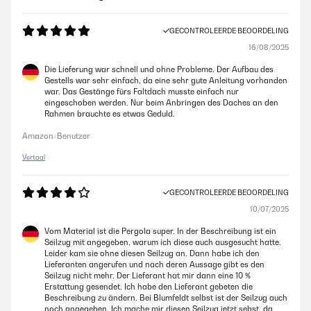
GECONTROLEERDE BEOORDELING
16/08/2025
Die Lieferung war schnell und ohne Probleme. Der Aufbau des
Gestells war sehr einfach, da eine sehr gute Anleitung vorhanden
war. Das Gestänge fürs Faltdach musste einfach nur
eingeschoben werden. Nur beim Anbringen des Daches an den
Rahmen brauchte es etwas Geduld.
Amazon-Benutzer
Vertaal
GECONTROLEERDE BEOORDELING
10/07/2025
Vom Material ist die Pergola super. In der Beschreibung ist ein
Seilzug mit angegeben, warum ich diese auch ausgesucht hatte.
Leider kam sie ohne diesen Seilzug an. Dann habe ich den
Lieferanten angerufen und nach deren Aussage gibt es den
Seilzug nicht mehr. Der Lieferant hat mir dann eine 10 %
Erstattung gesendet. Ich habe den Lieferant gebeten die
Beschreibung zu ändern. Bei Blumfeldt selbst ist der Seilzug auch
noch angegeben. Ich mache mir diesen Seilzug jetzt sebst, da