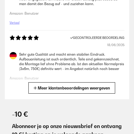
man damit den Bezug auf - und zuziehen kann.
Amazon-Benutzer
Vertaal
GECONTROLEERDE BEOORDELING
18/06/2025
Sehr gute Qualität und macht einen stabilen Eindruck.
Aufbauanleitung ist auch ordentlich, Teile sind gekennzeichnet,
die Montage lief ohne Probleme ab. Ist den aktuellen Normalpreis
(3x6m, 750€) definitiv wert - im Angebot natürlich noch besser
Amazon-Benutzer
Meer klantenbeoordelingen weergeven
Vertaal
GECONTROLEERDE BEOORDELING
18/06/2025
-10 €
Sehr gute Qualität und macht einen stabilen Eindruck.
Aufbauanleitung ist auch ordentlich, Teile sind gekennzeichnet,
Abonneer je op onze nieuwsbrief en ontvang
die Montage lief ohne Probleme ab.Ist den aktuellen Normalpreis
(3x6m, 750€) definitiv wert - im Angebot natürlich noch besser