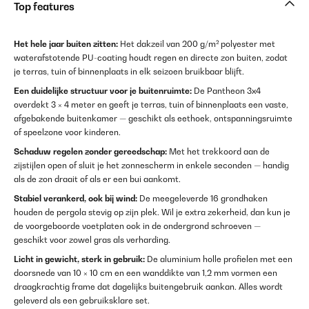
Top features
Het hele jaar buiten zitten:
Het dakzeil van 200 g/m² polyester met
waterafstotende PU-coating houdt regen en directe zon buiten, zodat
je terras, tuin of binnenplaats in elk seizoen bruikbaar blijft.
Een duidelijke structuur voor je buitenruimte:
De Pantheon 3x4
overdekt 3 × 4 meter en geeft je terras, tuin of binnenplaats een vaste,
afgebakende buitenkamer — geschikt als eethoek, ontspanningsruimte
of speelzone voor kinderen.
Schaduw regelen zonder gereedschap:
Met het trekkoord aan de
zijstijlen open of sluit je het zonnescherm in enkele seconden — handig
als de zon draait of als er een bui aankomt.
Stabiel verankerd, ook bij wind:
De meegeleverde 16 grondhaken
houden de pergola stevig op zijn plek. Wil je extra zekerheid, dan kun je
de voorgeboorde voetplaten ook in de ondergrond schroeven —
geschikt voor zowel gras als verharding.
Licht in gewicht, sterk in gebruik:
De aluminium holle profielen met een
doorsnede van 10 × 10 cm en een wanddikte van 1,2 mm vormen een
draagkrachtig frame dat dagelijks buitengebruik aankan. Alles wordt
geleverd als een gebruiksklare set.