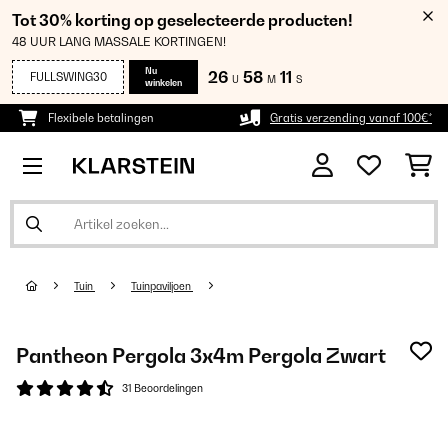
Tot 30% korting op geselecteerde producten!
48 UUR LANG MASSALE KORTINGEN!
Nu
26
58
11
FULLSWING30
U
M
S
winkelen
Flexibele betalingen
Gratis verzending vanaf 100€*
Tuin
Tuinpaviljoen
Pantheon Pergola 3x4m Pergola Zwart
31 Beoordelingen