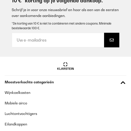
10 €* korting op je volgende aankoop.
Amazon-Benutzer
Schrijf je in voor onze nieuwsbrief en hoor als een van de eersten
over aankomende aanbiedingen.
Vertaal
*De korting van 10 € is niet te combineren met andere coupons. Minimale
bestelwaarde 100 €.
GECONTROLEERDE BEOORDELING
01/06/2025
Für den Aufbau sind handwerkliche Fähigkeiten von Vorteil. Das
Konzept der gesamten Konstruktion ist positiv zu bewerten.
Amazon-Benutzer
Vertaal
Meestverkochte categorieën
GECONTROLEERDE BEOORDELING
Wijnkoelkasten
27/01/2025
Mobiele airco
très bon produit
Luchtontvochtigers
Utilisateur d'Amazon
Eilandkappen
Vertaal