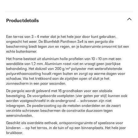
Productdetails
Een terras van 3 × 4 meter dat je het hele jaar door kunt gebruiken,
ongeacht het weer. De Blumfeldt Pantheon 3x4 is een pergola die
bescherming biedt tegen zon en regen, en je buitenruimte omvormt tot een
echte buitenkamer.
Het frame bestaat uit aluminium holle profielen van 10 × 10 cm met een
wanddikte van 1,2 mm. Aluminium roest niet en vraagt geen jaarlijkse
behandeling. Het dakzeil van 200 g/m² polyester met waterafstotende
polyurethaancoating houdt regen buiten en zorgt op warme dagen voor
schaduw. Via het trekkoord aan de zijstijlen open of sluit je het
zonnescherm in een paar seconden.
De pergola wordt geleverd met 16 grondhaken voor een stabiele
bevestiging. De voorgeboorde voetplaten (vier gaten per stijl) kunnen ook
worden vastgeschroefd in de ondergrond — schroeven zijn niet
inbegrepen. De poedercoating op de metalen onderdelen en de zwart
verzinkte schroeven beschermen de constructie duurzaam tegen
weersinvloeden.
Geschikt als overdekte eethoek, ontspanningsruimte of speelzone voor
kinderen — op het terras, in de tuin of op een binnenplaats. Het hele jaar
bruikbaar.