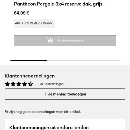
Pantheon Pergola 3x4 reserve dak, grijs
g
64,99 €
15
ARTIKELNUMMER: 10047503
AR
In mijn winkelmandje
Klantenbeoordelingen
31 Beoordelingen
Je mening toevoegen
Er zijn nog geen beoordelingen voor dit artikel.
Klantenmeningen uit andere landen