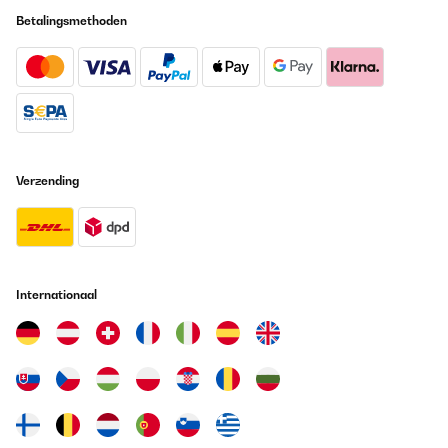
Betalingsmethoden
Vertaal
GECONTROLEERDE BEOORDELING
01/06/2024
Perfecto para comidas con familiares. Hay que anularlo al suelo
Verzending
Usuario/a de amazon
Vertaal
GECONTROLEERDE BEOORDELING
31/05/2024
Internationaal
In der Beschreibung steht das die Pergola Wasserdicht ist!!!!!!!!
Aber leider ist das nicht so.
Amazon-Benutzer
Vertaal
GECONTROLEERDE BEOORDELING