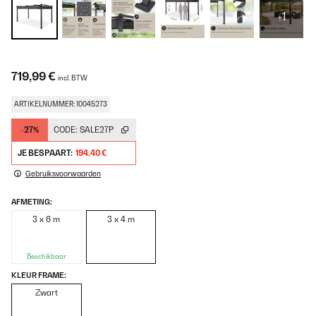
+1
719,99 €
incl. BTW
ARTIKELNUMMER: 10045273
-27%
CODE:
SALE27P
JE BESPAART:
194,40 €
Gebruiksvoorwaarden
AFMETING:
3 x 6 m
3 x 4 m
Beschikbaar
KLEUR FRAME:
Zwart